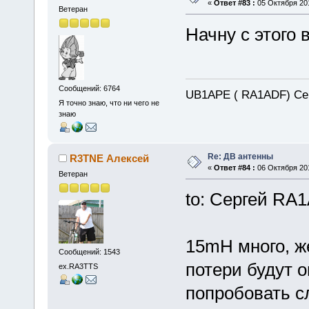
«
Ответ #83 :
05 Октября 201
Ветеран
Начну с этого 
Сообщений: 6764
UB1APE ( RA1ADF) Се
Я точно знаю, что ни чего не
знаю
Re: ДВ антенны
R3TNE Алексей
«
Ответ #84 :
06 Октября 201
Ветеран
to: Сергей RA
15mH много, ж
Сообщений: 1543
потери будут о
ex.RA3TTS
попробовать сл