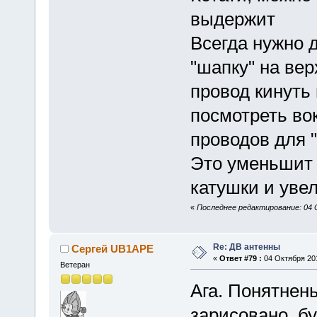
выдержит
Всегда нужно 
"шапку" на вер
провод кинуть
посмотреть вок
проводов для 
Это уменьшит
катушки и уве
«
Последнее редактирование: 04 
Re: ДВ антенны
Сергей UB1APE
«
Ответ #79 :
04 Октября 201
Ветеран
Ага. Понятнень
зарисовано, б