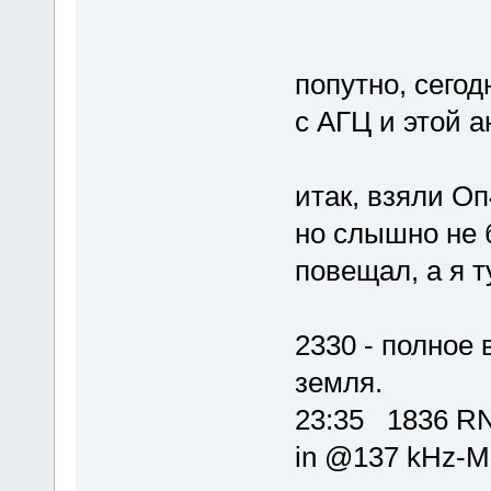
попутно, сего
с АГЦ и этой а
итак, взяли Оп
но слышно не 
повещал, а я 
2330 - полное
земля.
23:35 1836 R
in @137 kHz-M