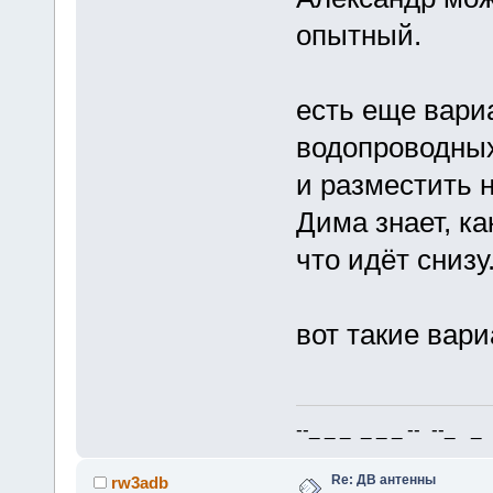
опытный.
есть еще вари
водопроводных
и разместить н
Дима знает, ка
что идёт снизу
вот такие вар
--_ _ _ _ _ _ -- --_ _ 
Re: ДВ антенны
rw3adb