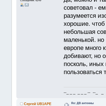
Сообщений: 6249
советовал - ем
разумеется из
хорошие. чтоб 
небольшая сов
маленькой. но
европе много к
добивают, но о
посколь, иных
пользоваться т
--_ _ _ _ _ _ -- --_ _ 
Re: ДВ антенны
Сергей UB1APE