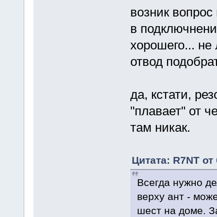
возник вопрос
в подключнени
хорошего... н
отвод подобра
да, кстати, ре
"плавает" от ч
там никак.
Цитата: R7NT от 
Всегда нужно д
верху ант - мож
шест на доме. З