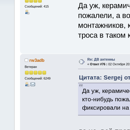
Да уж, керами
Сообщений: 415
пожалели, а в
монтажников, 
троса в таком 
Re: ДВ антенны
rw3adb
«
Ответ #76 :
02 Октября 201
Ветеран
Цитата: Sergej о
Сообщений: 6249
Да уж, керамиче
кто-нибудь пожа
фиксировали на 