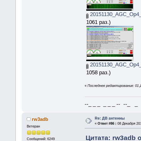
20151130_AGC_Op4_
1061 раз.)
20151130_AGC_Op4_
1058 раз.)
«
Последнее редактирование: 01 Д
--_ _ _ _ _ _ -- --_ _ 
Re: ДВ антенны
rw3adb
«
Ответ #86 :
08 Декабря 201
Ветеран
Цитата: rw3adb о
Сообщений: 6249