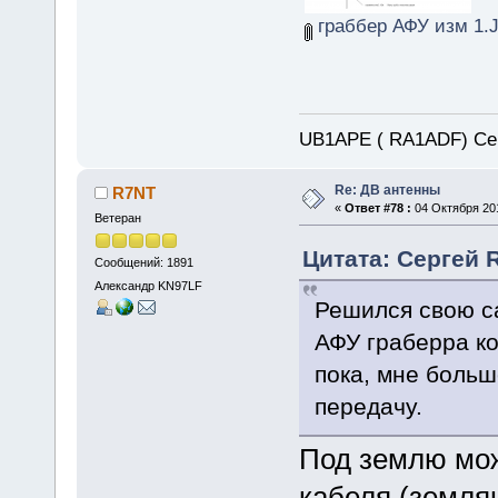
граббер АФУ изм 1.
UB1APE ( RA1ADF) Се
Re: ДВ антенны
R7NT
«
Ответ #78 :
04 Октября 201
Ветеран
Цитата: Сергей 
Сообщений: 1891
Александр KN97LF
Решился свою са
АФУ граберра кот
пока, мне больш
передачу.
Под землю мож
кабеля (землян