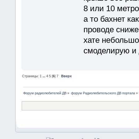
8 или 10 метр
а то бахнет ка
проводе снижен
хате небольшо
смоделирую и 
Страницы:
1
...
4
5
[
6
]
7
Вверх
Форум радиолюбителей ДВ
»
форум Радиолюбительского ДВ портала
»