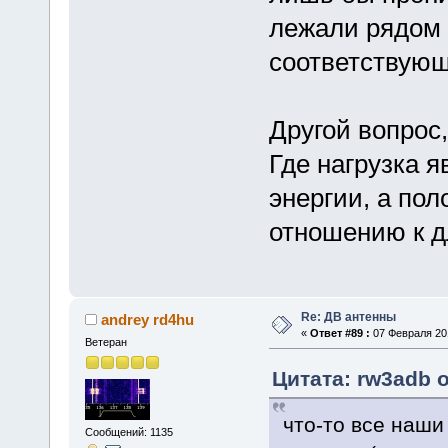
лежали рядом 
соответствующ
Другой вопрос,
Где нагрузка 
энергии, а по
отношению к д
Re: ДВ антенны
andrey rd4hu
«
Ответ #89 :
07 Февраля 201
Ветеран
Цитата: rw3adb о
что-то все наши
Сообщений: 1135