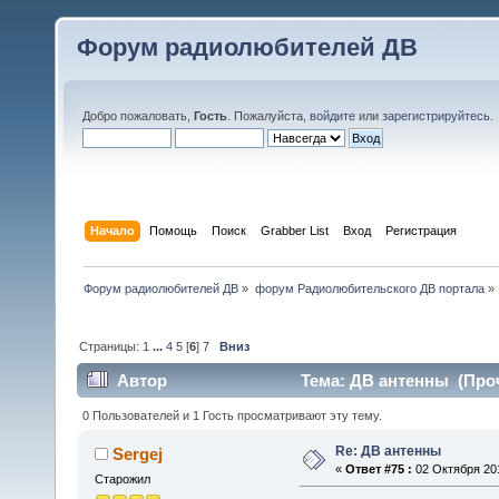
Форум радиолюбителей ДВ
Добро пожаловать,
Гость
. Пожалуйста,
войдите
или
зарегистрируйтесь
.
Начало
Помощь
Поиск
Grabber List
Вход
Регистрация
Форум радиолюбителей ДВ
»
форум Радиолюбительского ДВ портала
»
Страницы:
1
...
4
5
[
6
]
7
Вниз
Автор
Тема: ДВ антенны (Проч
0 Пользователей и 1 Гость просматривают эту тему.
Re: ДВ антенны
Sergej
«
Ответ #75 :
02 Октября 201
Старожил