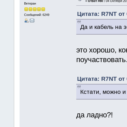
«
Ответ #80 :
04 Октября 201
Ветеран
Цитата: R7NT от 
Сообщений: 6249
Да и кабель на 
это хорошо, к
поучаствовать
Цитата: R7NT от 
Кстати, можно и
да ладно?!