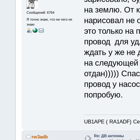
на землю. От 
Сообщений: 6764
нарисовал не 
Я точно знаю, что ни чего не
знаю
это только на
провод для уд
ждать у же не 
на следующей 
отдан))))) Спа
провод у насос
попробую.
UB1APE ( RA1ADF) Се
Re: ДВ антенны
rw3adb