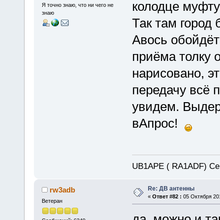
колодце муфту 
Я точно знаю, что ни чего не
знаю
Так там город 
Авось обойдёт
приёма толку о
нарисовано, эт
передачу всё п
увидем. Выдерж
вАпрос!
UB1APE ( RA1ADF) Се
Re: ДВ антенны
rw3adb
«
Ответ #82 :
05 Октября 201
Ветеран
да, можно и та