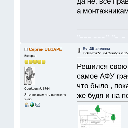
да не, всё пра
а монтажникам
--_ _ _ _ _ _ -- --_ _ 
Re: ДВ антенны
Сергей UB1APE
«
Ответ #77 :
04 Октября 2015,
Ветеран
Решился свою 
самое АФУ граб
что было , пок
Сообщений: 6764
же будя и на п
Я точно знаю, что ни чего не
знаю