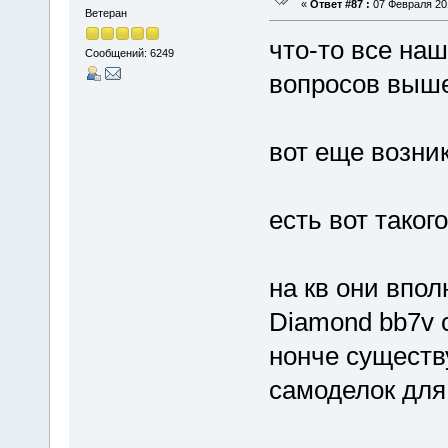
«
Ответ #87 :
07 Февраля 201
Ветеран
что-то все на
Сообщений: 6249
вопросов выше.
вот еще возник
есть вот таког
на кв они впол
Diamond bb7v 
нонче существ
самоделок для 