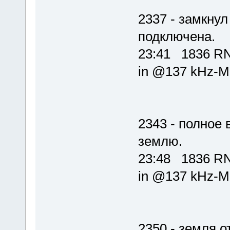
2337 - замкну
подключена.
23:41 1836 R
in @137 kHz-M
2343 - полное
землю.
23:48 1836 R
in @137 kHz-M
2350 - земля 