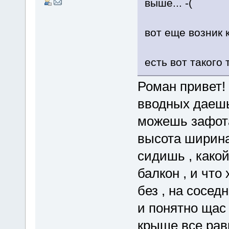
выше... -(
вот еще возник 
есть вот такого
Роман привет!
вводных даешь 
можешь зафотат
высота ширина
сидишь , какой
балкон , и что
без , на сосед
и понятно щас
крыше все рав