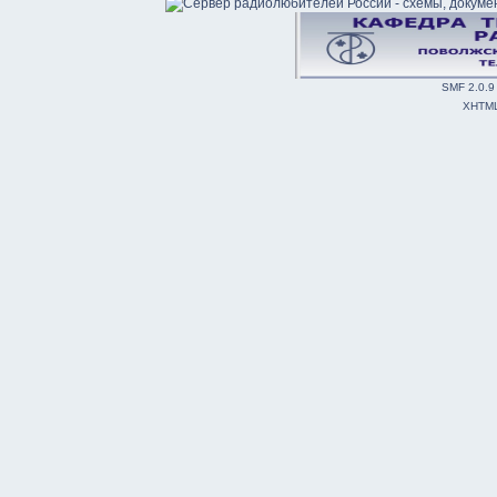
SMF 2.0.9
XHTM