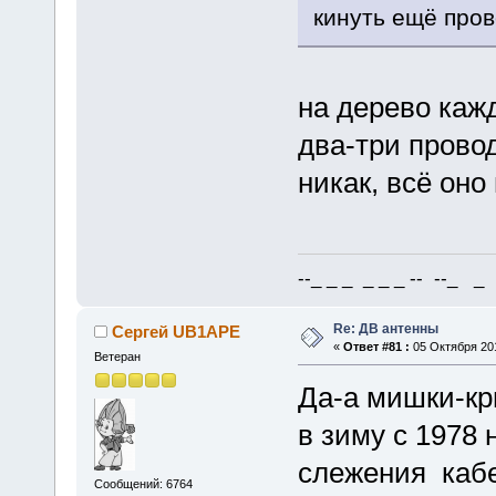
кинуть ещё пров
на дерево каж
два-три прово
никак, всё оно
--_ _ _ _ _ _ -- --_ _ 
Re: ДВ антенны
Сергей UB1APE
«
Ответ #81 :
05 Октября 201
Ветеран
Да-а мишки-кры
в зиму с 1978 
слежения кабе
Сообщений: 6764