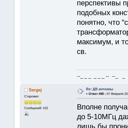
перспективы п
подобных конс
понятно, что 
трансформатор
максимум, и то
св.
--_ _ _ _ _ _ -- --_ _ 
Re: ДВ антенны
Sergej
«
Ответ #88 :
07 Февраля 201
Старожил
Вполне получа
Сообщений: 415
до 5-10МГц да
лишь бы прони