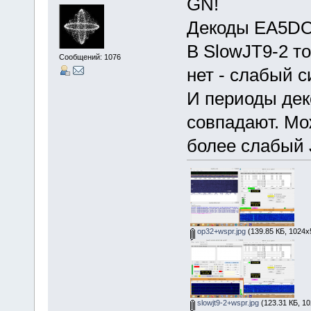
GN!
Декоды EA5DO
В SlowJT9-2 то
Сообщений: 1076
нет - слабый с
И периоды де
совпадают. Мо
более слабый 
op32+wspr.jpg
(139.85 КБ, 1024x
slowjt9-2+wspr.jpg
(123.31 КБ, 10