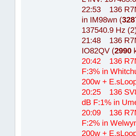
22:53 136 R7
in IM98wn (
328
137540.9 Hz (2
21:48 136 R7N
IO82QV (
2990
k
20:42 136 R7
F:3% in Whitch
200w + E.sLoop
20:25 136 SV
dB F:1% in Ume
20:09 136 R7
F:2% in Welwyn
200w + E.sLoop