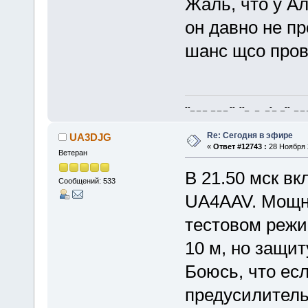
Жаль, что у Ал
он давно не пр
шанс щсо пров
--_ _ _ _ _ _ -- --_ _ _-_ _-- _ _ _
Re: Сегодня в эфире
UA3DJG
«
Ответ #12743 :
28 Ноября 2
Ветеран
В 21.50 мск вк
Сообщений: 533
UA4AAV. Мощнос
тестовом режи
10 м, но защит
Боюсь, что есл
предусилитель,