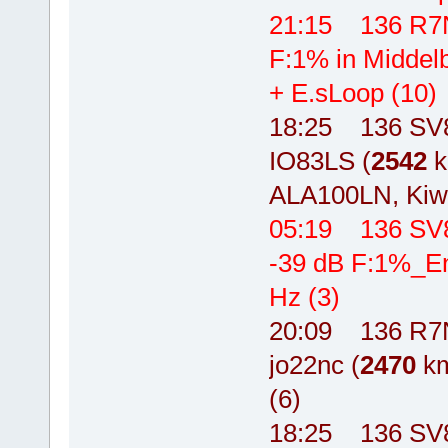
21:15 136 R7
F:1% in Middel
+ E.sLoop (10)
18:25 136 SV8
IO83LS (
2542
k
ALA100LN, Kiw
05:19 136 SV
-39 dB F:1%_En
Hz (3)
20:09 136 R7N
jo22nc (
2470
km
(6)
18:25 136 SV8