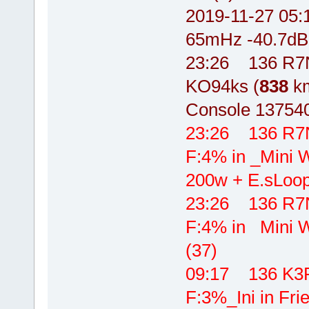
2019-11-27 0
65mHz -40.7dB
23:26 136 R7N
KO94ks (
838
km
Console 137540
23:26 136 R7
F:4% in _Mini 
200w + E.sLoop
23:26 136 R7
F:4% in Mini W
(37)
09:17 136 K
F:3%_Ini in Fri