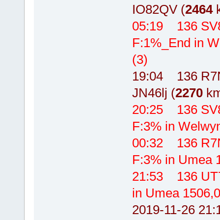
IO82QV (
2464
k
05:19 136 SV
F:1%_End in Wh
(3)
19:04 136 R7N
JN46lj (
2270
km
20:25 136 SV
F:3% in Welwyn
00:32 136 R7
F:3% in Umea 1
21:53 136 UT
in Umea 1506,0
2019-11-26 2