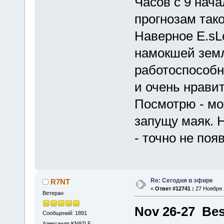
Часов с 9 нача
прогнозам так
Наверное E.sL
намокшей земл
работоспособно
и очень нрави
Посмотрю - мо
запущу маяк. 
- точно не поя
Re: Сегодня в эфире
R7NT
«
Ответ #12741 :
27 Ноября 2
Ветеран
Nov 26-27 Be
Сообщений: 1891
Александр KN97LF