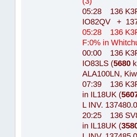
(3)
05:28 136 K3R
IO82QV + 1374
05:28 136 K3
F:0% in Whitch
00:00 136 K3R
IO83LS (
5680
k
ALA100LN, Kiw
07:39 136 K3
in IL18UK (
560
L INV. 137480.0
20:25 136 SV
in IL18UK (
358
L INV. 137485.0