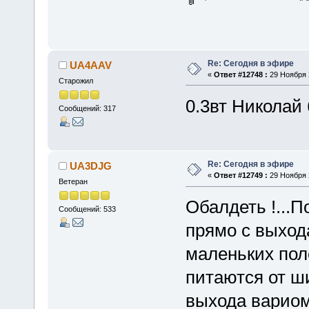
Re: Сегодня в эфире
UA4AAV
«
Ответ #12748 :
29 Ноября 2
Старожил
0.3вт Николай 
Сообщений: 317
Re: Сегодня в эфире
UA3DJG
«
Ответ #12749 :
29 Ноября 2
Ветеран
Обалдеть !...П
Сообщений: 533
прямо с выход
маленьких пол
питаются от ши
выхода вариом