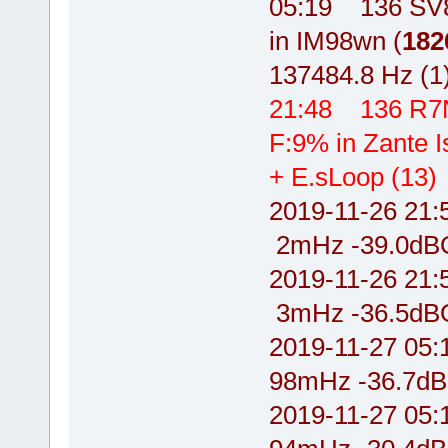
05:19 136 SV
in IM98wn (
182
137484.8 Hz (1
21:48 136 R7
F:9% in Zante 
+ E.sLoop (13)
2019-11-26 2
2mHz -39.0dB
2019-11-26 2
3mHz -36.5dBO
2019-11-27 0
98mHz -36.7d
2019-11-27 0