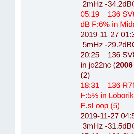
2mHz -34.2dB
05:19 136 SV
dB F:6% in Mid
2019-11-27 0
5mHz -29.2dB
20:25 136 SV
in jo22nc (
2006
(2)
18:31 136 R7
F:5% in Lobori
E.sLoop (5)
2019-11-27 0
3mHz -31.5dBO