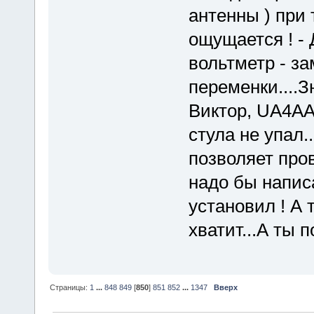
антенны ) при
ощущается ! - 
вольтметр - за
переменки....З
Виктор, UA4AAV
стула не упал.
позволяет про
надо бы написа
установил ! А 
хватит...А ты 
Страницы:
1
...
848
849
[
850
]
851
852
...
1347
Вверх