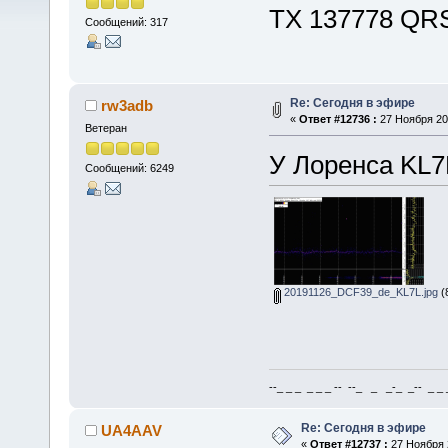
ТХ 137778 QR
Сообщений: 317
Re: Сегодня в эфире
rw3adb
«
Ответ #12736 :
27 Ноября 201
Ветеран
У Лоренса KL7
Сообщений: 6249
20191126_DCF39_de_KL7L.jpg
(
--_ _ _ _ _ _ -- --_ _ _-_ _-- _ _ _
Re: Сегодня в эфире
UA4AAV
«
Ответ #12737 :
27 Ноября 2