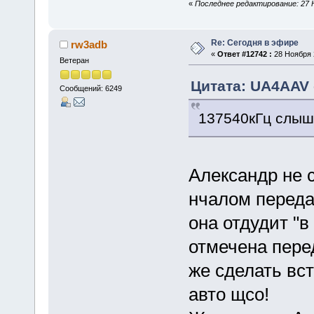
«
Последнее редактирование: 27 Н
Re: Сегодня в эфире
rw3adb
«
Ответ #12742 :
28 Ноября 2
Ветеран
Цитата: UA4AAV 
Сообщений: 6249
137540кГц слыш
Александр не с
нчалом передач
она отдудит "в
отмечена перед
же сделать вст
авто щсо!