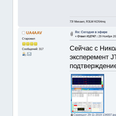
73! Михаил, R3LW KO54mq
Re: Сегодня в эфире
UA4AAV
«
Ответ #12747 :
29 Ноября 201
Старожил
Сейчас с Ник
Сообщений: 317
эксперемент J
подтверждение
Скриншот 29-11-2019 134007.jp