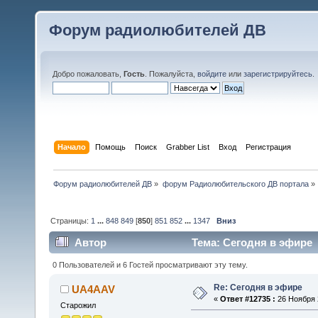
Форум радиолюбителей ДВ
Добро пожаловать,
Гость
. Пожалуйста,
войдите
или
зарегистрируйтесь
.
Начало
Помощь
Поиск
Grabber List
Вход
Регистрация
Форум радиолюбителей ДВ
»
форум Радиолюбительского ДВ портала
»
Страницы:
1
...
848
849
[
850
]
851
852
...
1347
Вниз
Автор
Тема: Сегодня в эфире 
0 Пользователей и 6 Гостей просматривают эту тему.
Re: Сегодня в эфире
UA4AAV
«
Ответ #12735 :
26 Ноября 2
Старожил