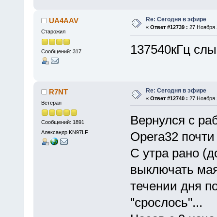
Re: Сегодня в эфире
UA4AAV
«
Ответ #12739 :
27 Ноября 2
Старожил
137540кГц слы
Сообщений: 317
Re: Сегодня в эфире
R7NT
«
Ответ #12740 :
27 Ноября 2
Ветеран
Вернулся с ра
Сообщений: 1891
Александр KN97LF
Opera32 почти
С утра рано (д
выключать мая
течении дня п
"срослось"...