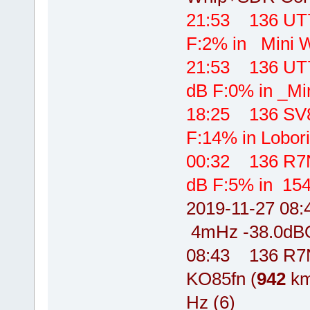
21:53 136 UT
F:2% in Mini 
21:53 136 U
dB F:0% in _Mi
18:25 136 SV
F:14% in Lobor
00:32 136 R7
dB F:5% in 154
2019-11-27 0
4mHz -38.0dB
08:43 136 R7N
KO85fn (
942
km
Hz (6)