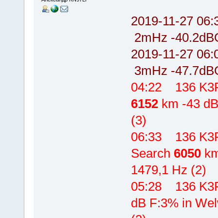
2019-11-27 0
2mHz -40.2dBO
2019-11-27 0
3mHz -47.7dB
04:22 136 K3
6152
km -43 dB 
(3)
06:33 136 K3
Search
6050
km
1479,1 Hz (2)
05:28 136 K
dB F:3% in Wel