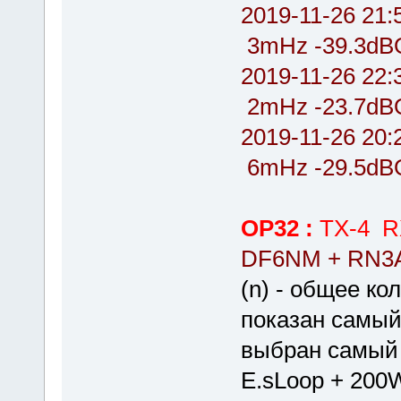
2019-11-26 2
3mHz -39.3dB
2019-11-26 2
2mHz -23.7dB
2019-11-26 2
6mHz -29.5dBO
OP32 :
TX-4 R
DF6NM + RN3
(n) - общее ко
показан самый
выбран самый
E.sLoop + 200