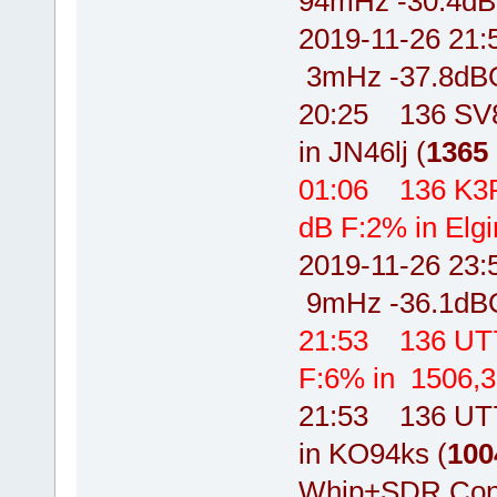
94mHz -30.4dB
2019-11-26 2
3mHz -37.8dBO
20:25 136 SV
in JN46lj (
1365
01:06 136 K3
dB F:2% in Elgi
2019-11-26 2
9mHz -36.1dB
21:53 136 UT7
F:6% in 1506,3
21:53 136 UT
in KO94ks (
100
Whip+SDR Cons