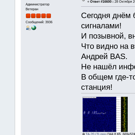
«
Ответ #16600 :
28 Октября 20
Администратор
Ветеран
Сегодня днём 
Сообщений: 3936
сигналами!
И позывной, в
Что видно на в
Андрей BAS.
Не нашёл инфо
В общем где-т
станция!
TA-20 (3).png
(344.8 КБ, 669x524