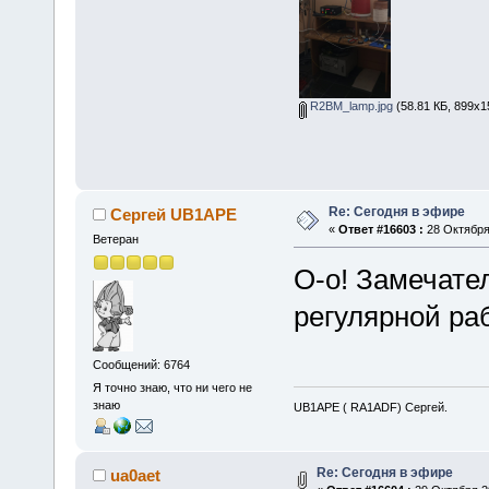
R2BM_lamp.jpg
(58.81 КБ, 899x1
Re: Сегодня в эфире
Сергей UB1APE
«
Ответ #16603 :
28 Октября 
Ветеран
О-о! Замечате
регулярной ра
Сообщений: 6764
Я точно знаю, что ни чего не
знаю
UB1APE ( RA1ADF) Сергей.
Re: Сегодня в эфире
ua0aet