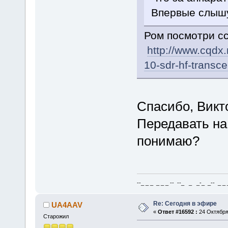
Впервые слышу
Ром посмотри с
http://www.cqdx
10-sdr-hf-transce
Спасибо, Викт
Передавать на 
понимаю?
--_ _ _ _ _ _ -- --_ _ _-_ _-- _ _ _
Re: Сегодня в эфире
UA4AAV
«
Ответ #16592 :
24 Октября 
Старожил