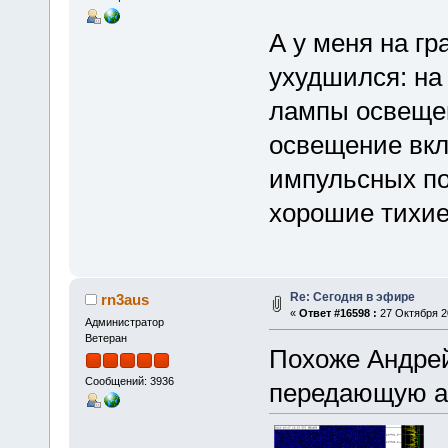
А у меня на гр
ухудшился: на
лампы освещен
освещение вкл
импульсных по
хорошие тихие 
Re: Сегодня в эфире
rn3aus
«
Ответ #16598 :
27 Октября 20
Администратор
Ветеран
Похоже Андре
Сообщений: 3936
передающую а