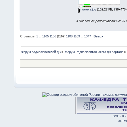
помеха.jpg
(162.27 КБ, 799x478 
«
Последнее редактирование: 29 О
Страницы:
1
...
1105
1106
[
1107
]
1108
1109
...
1347
Вверх
Форум радиолюбителей ДВ
»
форум Радиолюбительского ДВ портала
»
SMF 2.0.9
XHTM