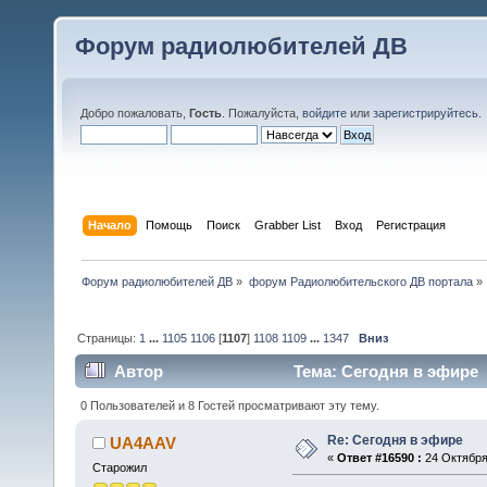
Форум радиолюбителей ДВ
Добро пожаловать,
Гость
. Пожалуйста,
войдите
или
зарегистрируйтесь
.
Начало
Помощь
Поиск
Grabber List
Вход
Регистрация
Форум радиолюбителей ДВ
»
форум Радиолюбительского ДВ портала
»
Страницы:
1
...
1105
1106
[
1107
]
1108
1109
...
1347
Вниз
Автор
Тема: Сегодня в эфире 
0 Пользователей и 8 Гостей просматривают эту тему.
Re: Сегодня в эфире
UA4AAV
«
Ответ #16590 :
24 Октября 
Старожил