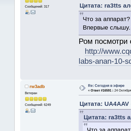
Цитата: ra3tts а
Сообщений: 317
Что за аппарат?
Впервые слышу..
Ром посмотри 
http://www.c
labs-anan-10-sd
Re: Сегодня в эфире
rw3adb
«
Ответ #16591 :
24 Октября 
Ветеран
Цитата: UA4AAV о
Сообщений: 6249
Цитата: ra3tts 
Что за аппарат