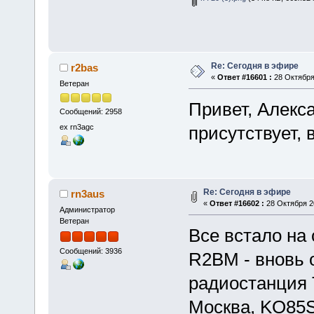
Re: Сегодня в эфире
r2bas
«
Ответ #16601 :
28 Октября 
Ветеран
Привет, Алекс
Сообщений: 2958
ex rn3agc
присутствует, 
Re: Сегодня в эфире
rn3aus
«
Ответ #16602 :
28 Октября 20
Администратор
Ветеран
Все встало на 
Сообщений: 3936
R2BM - вновь 
радиостанция 
Москва, KO85