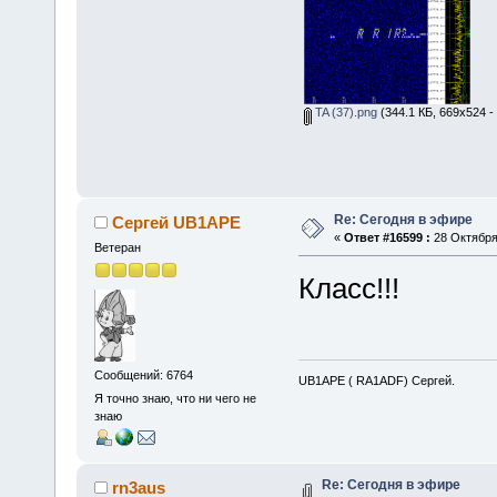
TA (37).png
(344.1 КБ, 669x524 -
Re: Сегодня в эфире
Сергей UB1APE
«
Ответ #16599 :
28 Октября 
Ветеран
Класс!!!
Сообщений: 6764
UB1APE ( RA1ADF) Сергей.
Я точно знаю, что ни чего не
знаю
Re: Сегодня в эфире
rn3aus