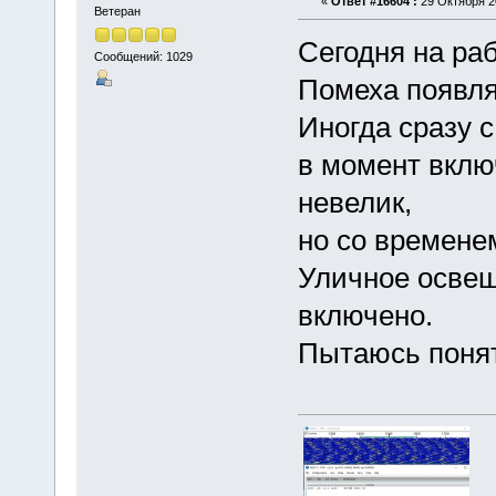
«
Ответ #16604 :
29 Октября 20
Ветеран
Сегодня на раб
Сообщений: 1029
Помеха появля
Иногда сразу 
в момент вклю
невелик,
но со времене
Уличное освещ
включено.
Пытаюсь понят