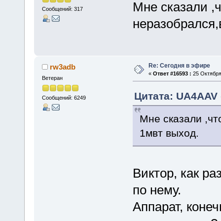
Мне сказали ,ч
Сообщений: 317
неразобрался,
Re: Сегодня в эфире
rw3adb
«
Ответ #16593 :
25 Октября 
Ветеран
Цитата: UA4AAV о
Сообщений: 6249
Мне сказали ,чт
1мвт выход.
Виктор, как р
по нему.
Аппарат, конеч