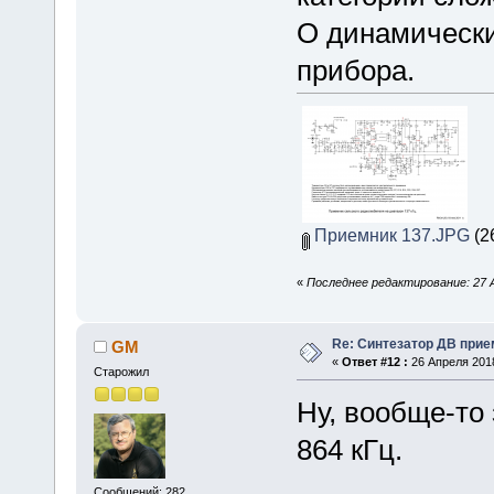
О динамически
прибора.
Приемник 137.JPG
(2
«
Последнее редактирование: 27 А
Re: Синтезатор ДВ прие
GM
«
Ответ #12 :
26 Апреля 2018
Старожил
Ну, вообще-то 
864 кГц.
Сообщений: 282