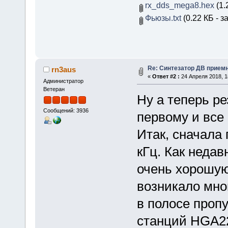
rx_dds_mega8.hex
(1.
Фьюзы.txt
(0.22 КБ - з
Re: Синтезатор ДВ приемн
rn3aus
«
Ответ #2 :
24 Апреля 2018, 1
Администратор
Ветеран
Ну а теперь р
Сообщений: 3936
первому и все
Итак, сначала
кГц. Как неда
очень хорошую
возникало мног
в полосе проп
станций HGA2