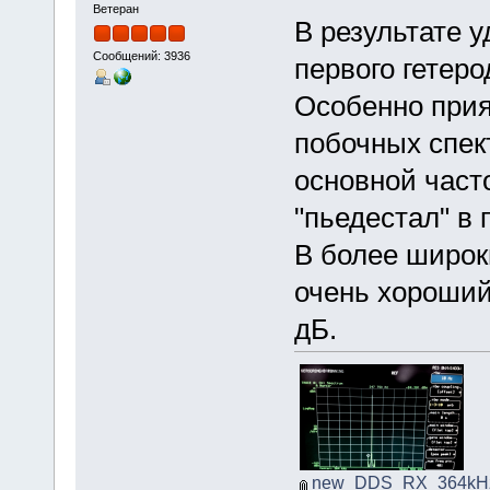
Ветеран
В результате 
Сообщений: 3936
первого гетеро
Особенно прия
побочных спек
основной част
"пьедестал" в 
В более широк
очень хороший
дБ.
new_DDS_RX_364kHz