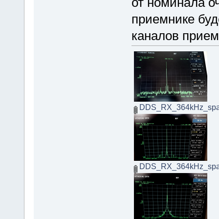
от номинала оч
приемнике буд
каналов прием
DDS_RX_364kHz_spa
DDS_RX_364kHz_spa