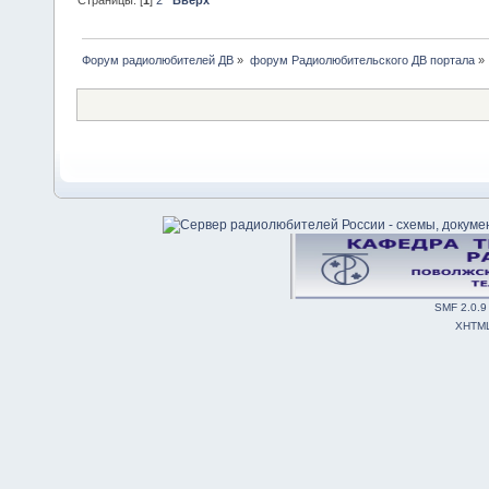
Страницы: [
1
]
2
Вверх
Форум радиолюбителей ДВ
»
форум Радиолюбительского ДВ портала
»
SMF 2.0.9
XHTM