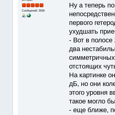
Ну а теперь по
Сообщений: 3936
непосредствен
первого гетеро
ухудшать прие
- Вот в полос
два нестабиль
симметричных 
отстоящих чуть
На картинке он
дБ, но они ко
этого уровня в
такое могло б
- еще ближе, п