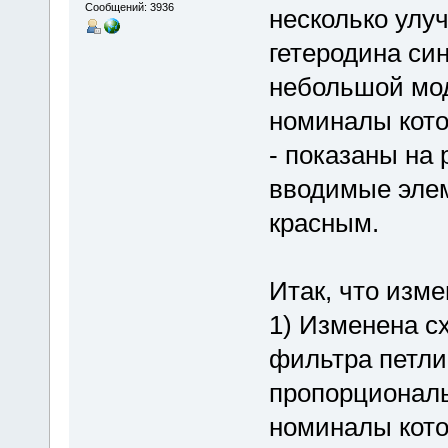
Сообщений: 3936
несколько улу
гетеродина си
небольшой мо
номиналы кото
- показаны на
вводимые элем
красным.
Итак, что изм
1) Изменена с
фильтра петл
пропорционал
номиналы кото