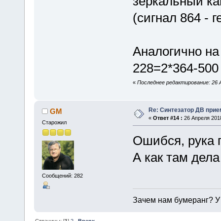
зеркальный к
(сигнал 864 - 
Аналогично на
228=2*364-500
«
Последнее редактирование: 26 А
Re: Синтезатор ДВ прие
GM
«
Ответ #14 :
26 Апреля 2018
Старожил
Ошибся, рука п
А как там дела
Сообщений: 282
Зачем нам бумеранг? У 