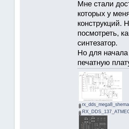
Мне стали дос
которых у мен
конструкций. 
посмотреть, к
синтезатор.
Но для начала
печатную плат
rx_dds_mega8_shema
RX_DDS_137_ATMEG