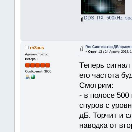
DDS_RX_500kHz_spa
Re: Синтезатор ДВ приемн
rn3aus
«
Ответ #3 :
24 Апреля 2018, 1
Администратор
Ветеран
Теперь сигнал 
Сообщений: 3936
его частота бу
Смотрим:
- в полосе 500
спуров с уров
дБ. Торчит и с
наводка от вто