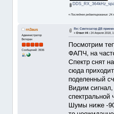
DDS_RX_364kHz_spa
«
Последнее редактирование: 24 А
Re: Синтезатор ДВ приемн
rn3aus
«
Ответ #4 :
24 Апреля 2018, 1
Администратор
Ветеран
Посмотрим теп
Сообщений: 3936
ФАПЧ, на част
Спектр снят на
сюда приходит
поделенный сч
Видим сигнал,
спектральной ч
Шумы ниже -90 
то неожиданно