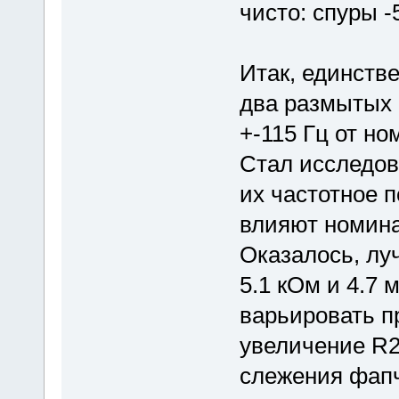
чисто: спуры -
Итак, единств
два размытых 
+-115 Гц от но
Стал исследова
их частотное 
влияют номина
Оказалось, лу
5.1 кОм и 4.7 
варьировать п
увеличение R2
слежения фапч