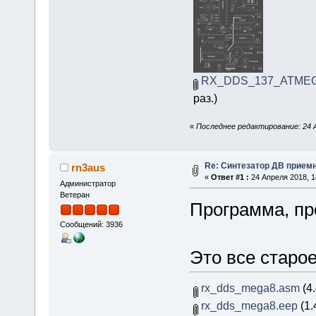
RX_DDS_137_ATMEGA
раз.)
«
Последнее редактирование: 24 А
Re: Синтезатор ДВ приемн
rn3aus
«
Ответ #1 :
24 Апреля 2018, 1
Администратор
Ветеран
Программа, п
Сообщений: 3936
Это все старое
rx_dds_mega8.asm
(4.
rx_dds_mega8.eep
(1.