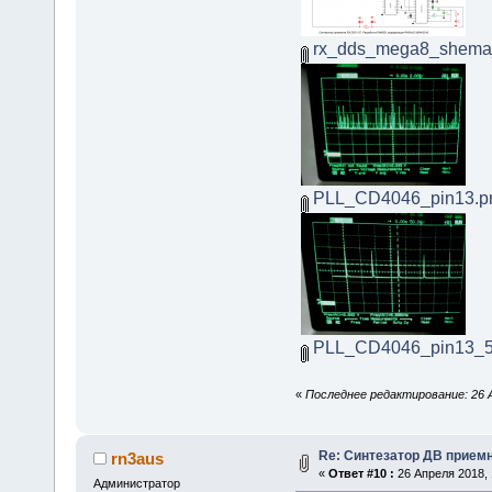
rx_dds_mega8_shema
PLL_CD4046_pin13.p
PLL_CD4046_pin13_5
«
Последнее редактирование: 26 А
Re: Синтезатор ДВ приемн
rn3aus
«
Ответ #10 :
26 Апреля 2018, 
Администратор