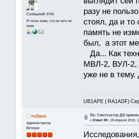
выглядит сей 
разу не польз
Сообщений: 6764
стоял, да и то
Я точно знаю, что ни чего не
знаю
память не изм
был, а этот м
Да... Как техн
МВЛ-2, ВУЛ-2, 
уже не в тему.
UB1APE ( RA1ADF) Сер
Re: Синтезатор ДВ приемн
rn3aus
«
Ответ #9 :
26 Апреля 2018, 1
Администратор
Ветеран
Исследования,