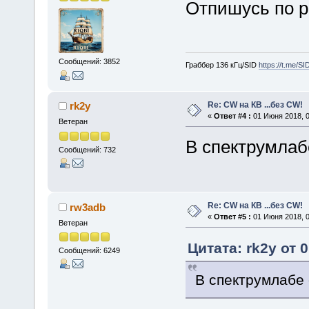
Отпишусь по р
Сообщений: 3852
Граббер 136 кГц/SID
https://t.me/S
Re: CW на КВ ...без CW!
rk2y
«
Ответ #4 :
01 Июня 2018, 0
Ветеран
В спектрумлаб
Сообщений: 732
Re: CW на КВ ...без CW!
rw3adb
«
Ответ #5 :
01 Июня 2018, 0
Ветеран
Цитата: rk2y от 
Сообщений: 6249
В спектрумлабе 