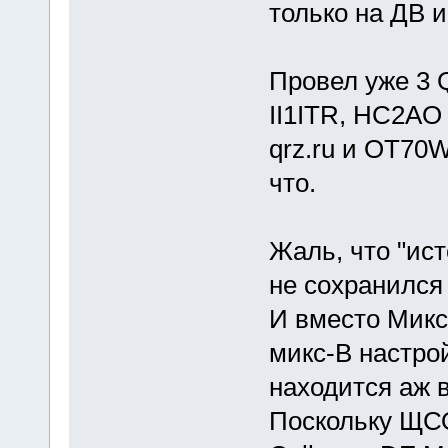
только на ДВ и
Провел уже 3 
II1ITR, HC2AO
qrz.ru и OT70
что.
Жаль, что "ис
не сохранился 
И вместо Микс
микс-В настрой
находится аж 
Поскольку ЩС