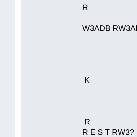
R
W3ADB RW3A
K
R
R E S T RW3?