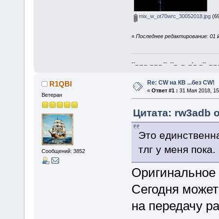
mix_w_ot70wrc_30052018.jpg
(69
«
Последнее редактирование: 01 И
--_ _ _ _ _ _ -- --_ _ _-_ _-- _ _ _
Re: CW на КВ ...без CW!
R1QBI
«
Ответ #1 :
31 Мая 2018, 15
Ветеран
Цитата: rw3adb о
Это единственн
тлг у меня пока.
Сообщений: 3852
Оригинальное
Сегодня может 
на передачу р