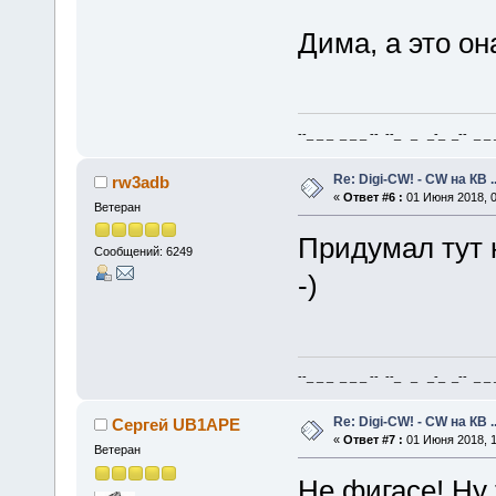
Дима, а это он
--_ _ _ _ _ _ -- --_ _ _-_ _-- _ _ _
Re: Digi-CW! - CW на КВ .
rw3adb
«
Ответ #6 :
01 Июня 2018, 0
Ветеран
Придумал тут н
Сообщений: 6249
-)
--_ _ _ _ _ _ -- --_ _ _-_ _-- _ _ _
Re: Digi-CW! - CW на КВ .
Сергей UB1APE
«
Ответ #7 :
01 Июня 2018, 1
Ветеран
Не фигасе! Ну