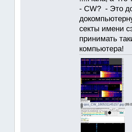
- CW? - Это д
докомпьютерну
секты имени с
принимать так
компьютера!
qso_CW_180531145157.jpg
(89.0