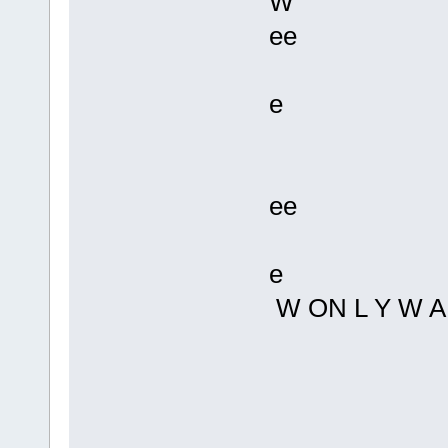
W
ee
e
ee
e
W ON L Y W A