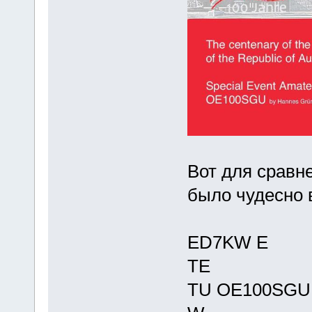
Вот для сравне
было чудесно 
ED7KW E
TE
TU OE100SGU