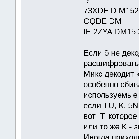
?
73XDE D M15
CQDE DM
IE 2ZYA DM15
Если б не деко
расшифровать 
Микс декодит 
особенно сбив
используемые
если TU, K, 5N
вот T, которое
или то же K - 
Иногда приход