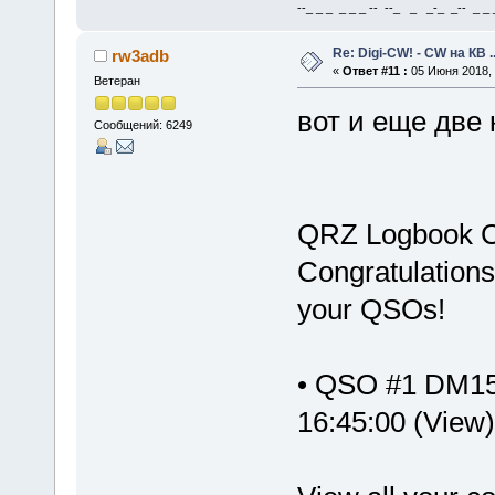
--_ _ _ _ _ _ -- --_ _ _-_ _-- _ _ _
Re: Digi-CW! - CW на КВ .
rw3adb
«
Ответ #11 :
05 Июня 2018, 
Ветеран
вот и еще две 
Сообщений: 6249
QRZ Logbook C
Congratulations
your QSOs!
• QSO #1 DM1
16:45:00 (View)