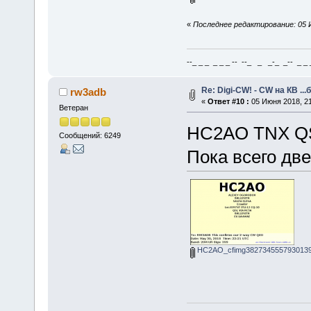
«
Последнее редактирование: 05 И
--_ _ _ _ _ _ -- --_ _ _-_ _-- _ _ _
Re: Digi-CW! - CW на КВ ...
rw3adb
«
Ответ #10 :
05 Июня 2018, 21
Ветеран
HC2AO TNX Q
Сообщений: 6249
Пока всего две
HC2AO_cfimg382734555793013