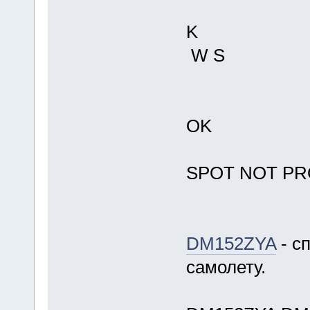
K
W S
OK
SPOT NOT PR
DM152ZYA
- с
самолету.