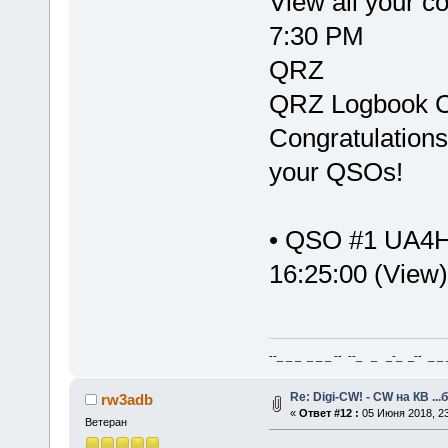
View all your 
7:30 PM
QRZ
QRZ Logbook C
Congratulations
your QSOs!
• QSO #1 UA4
16:25:00 (View)
--_ _ _ _ _ _ -- --_ _ _-_ _-- _ _ _
Re: Digi-CW! - CW на КВ ...
rw3adb
«
Ответ #12 :
05 Июня 2018, 23
Ветеран