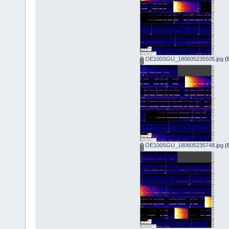
OE100SGU_180605235505.jpg
(8
OE100SGU_180605235748.jpg
(8