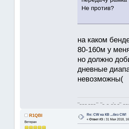
Не против?
на каком бенд
80-160м у меня
но должно доби
дневные диап
невозможны(
--_ _ _ _ _ _ -- --_ _ _-_ _-- _ _ _
Re: CW на КВ ...без CW!
R1QBI
«
Ответ #3 :
31 Мая 2018, 16
Ветеран