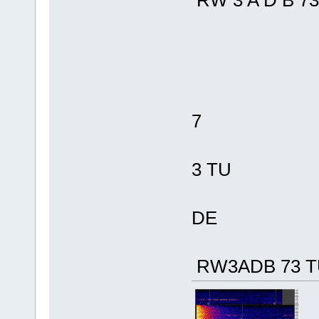
RW 3 A D B 7
7
3 TU
DE
RW3ADB 73 T