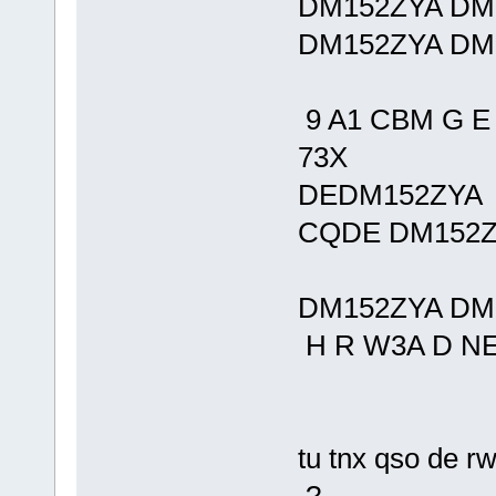
DM152ZYA DM1
DM152ZYA DM1
9 A1 CBM G E
73X
DEDM152ZYA
CQDE DM152Z
DM152ZYA DM1
H R W3A D NE
tu tnx qso de r