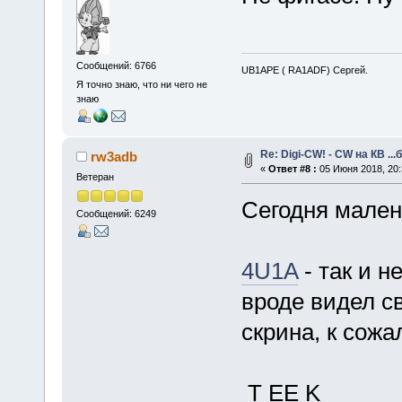
Сообщений: 6766
UB1APE ( RA1ADF) Сергей.
Я точно знаю, что ни чего не
знаю
Re: Digi-CW! - CW на КВ ...
rw3adb
«
Ответ #8 :
05 Июня 2018, 20:
Ветеран
Сегодня мален
Сообщений: 6249
4U1A
- так и н
вроде видел с
скрина, к сожа
T EE K