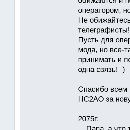
обижаются и 
оператором, н
Не обижайтесь
телеграфисты!
Пусть для опе
мода, но все-
принимать и пе
одна связь! -)
Спасибо всем 
HC2AO за нову
2075г:
....Папа, а чт