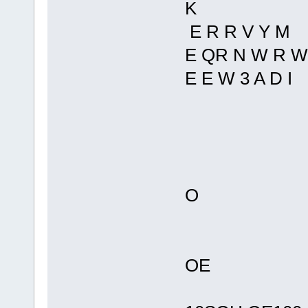
K
E R R V Y M
E QR N W R W 
E E W 3 A D I
O
OE