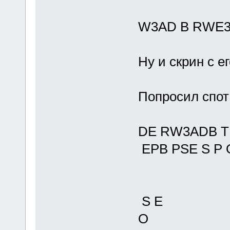
W3AD B RWE3
Ну и скрин с е
Попросил спот 
DE RW3ADB T
EPB PSE S P 
S E
O