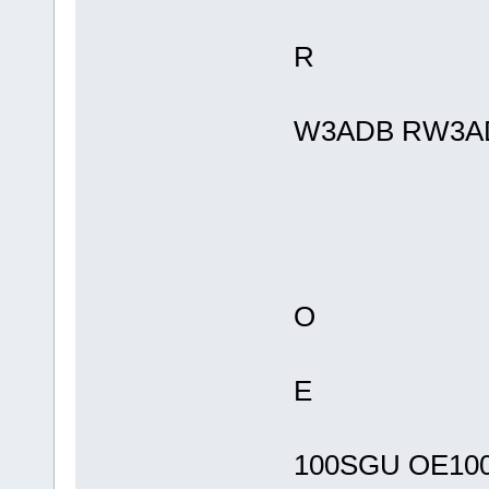
R
W3ADB RW3AD
O
E
100SGU OE10