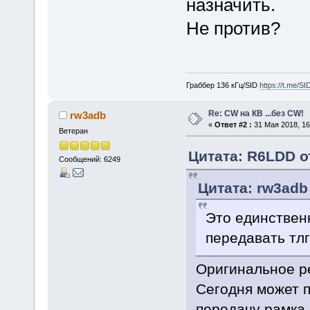
назначить.
Не против?
Граббер 136 кГц/SID
https://t.me/S
Re: CW на КВ ...без CW!
rw3adb
«
Ответ #2 :
31 Мая 2018, 16
Ветеран
Цитата: R6LDD от
Сообщений: 6249
Цитата: rw3adb 
Это единствен
передавать тлг
Оригинальное 
Сегодня может п
передачу рамка 