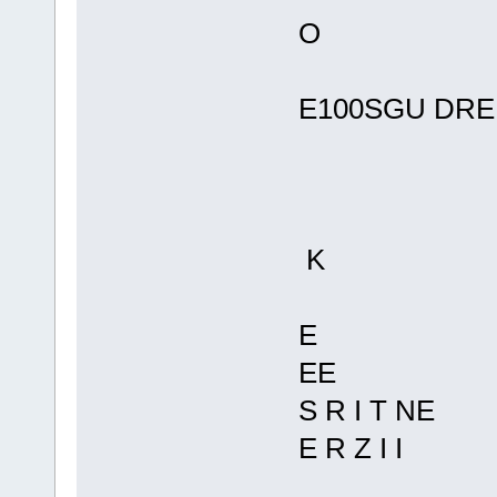
O
E100SGU DRE
K
E
EE
S R I T NE
E R Z I I