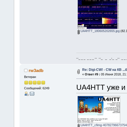
UA4HTT_180605202655.jpg
(82.
--_ _ _ _ _ _ -- --_ _ _-_ _-- _ _ _
Re: Digi-CW! - CW на КВ ...
rw3adb
«
Ответ #9 :
05 Июня 2018, 21:
Ветеран
UA4HTT уже и 
Сообщений: 6249
UA4HTT_cfimg-40782796673754