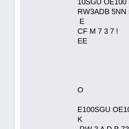
10SGU OE100
RW3ADB 5NN 
E
CF M 7 3 7 !
EE
O
E100SGU OE1
K