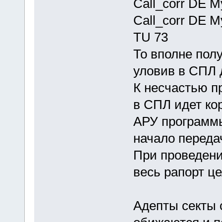
Call_corr DE M
Call_corr DE 
TU 73
То вполне пол
уловив в СПЛ 
К несчастью п
в СПЛ идет кор
АРУ программы
начало переда
При проведен
весь рапорт ц
Адепты секты 