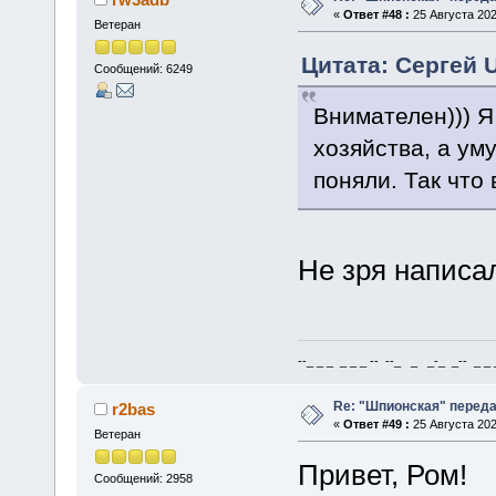
«
Ответ #48 :
25 Августа 202
Ветеран
Цитата: Сергей U
Сообщений: 6249
Внимателен))) Я
хозяйства, а ум
поняли. Так что 
Не зря написал
--_ _ _ _ _ _ -- --_ _ _-_ _-- _ _ _
Re: "Шпионская" перед
r2bas
«
Ответ #49 :
25 Августа 202
Ветеран
Привет, Ром!
Сообщений: 2958