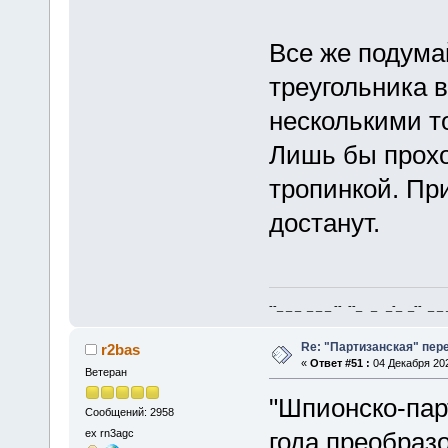
Все же подума
треугольника в 
несколькими т
Лишь бы прохо
тропинкой. Пр
достанут.
--_ _ _ _ _ _ -- --_ _ _-_ _-- _ _ _
Re: "Партизанская" пе
r2bas
«
Ответ #51 :
04 Декабря 202
Ветеран
"Шпионско-пар
Сообщений: 2958
ex rn3agc
года преобраз