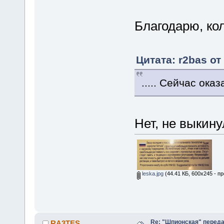
Благодарю, кол
Цитата: r2bas от
..... Сейчас ока
Нет, не выкину
leska.jpg
(44.41 КБ, 600x245 - п
Re: "Шпионская" перед
RA3TES