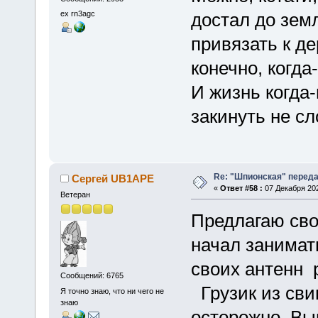
ex rn3agc
достал до земл
привязать к де
конечно, когда
И жизнь когда-
закинуть не сл
Re: "Шпионская" перед
Сергей UB1APE
«
Ответ #58 :
07 Декабря 202
Ветеран
Предлагаю свой
начал занимат
своих антенн 
Сообщений: 6765
Грузик из сви
Я точно знаю, что ни чего не
знаю
осторожно. Вы