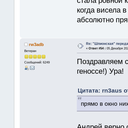
стала ровной к
когда висела в
абсолютно прям
Re: "Шпионская" перед
rw3adb
«
Ответ #54 :
05 Декабря 202
Ветеран
Поздравляем с
Сообщений: 6249
геноссе!) Ура!
Цитата: rn3aus о
прямо в окно ни
Андрей верно 