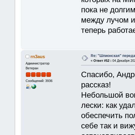
пока не долги
между лучом и
теперь работа
Re: "Шпионская" перед
rn3aus
«
Ответ #52 :
04 Декабря 202
Администратор
Ветеран
Спасибо, Андр
Сообщений: 3936
рассказ!
Небольшой воп
лески: как уда
обеспечить по
себе так и виж