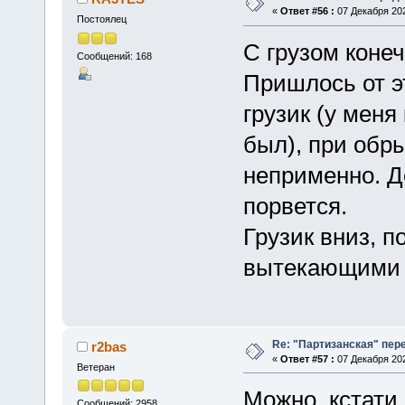
«
Ответ #56 :
07 Декабря 202
Постоялец
С грузом конеч
Сообщений: 168
Пришлось от эт
грузик (у меня
был), при обры
неприменно. Д
порвется.
Грузик вниз, п
вытекающими м
Re: "Партизанская" пе
r2bas
«
Ответ #57 :
07 Декабря 202
Ветеран
Можно, кстати,
Сообщений: 2958