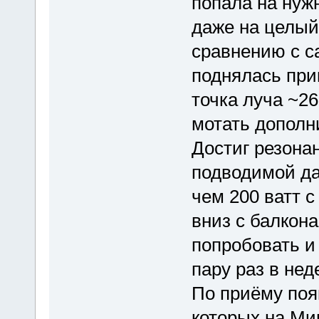
попала на нуж
даже на целый
сравнению с с
поднялась при
точка луча ~2
мотать дополни
Достиг резонан
подводимой да
чем 200 ватт 
вниз с балкон
попробовать и 
пару раз в не
По приёму поя
которых на Мин