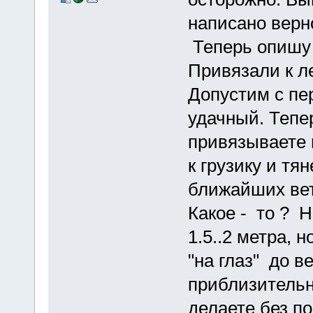
написано верн
Теперь опишу 
Привязали к ле
Допустим с пе
удачный. Тепер
привязываете 
к грузику и тян
ближайших вет
Какое - то ? Н
1.5..2 метра, 
"на глаз" до в
приблизительн
делаете без п