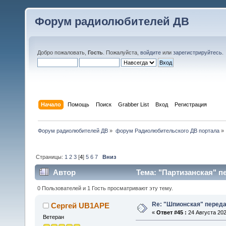
Форум радиолюбителей ДВ
Добро пожаловать,
Гость
. Пожалуйста,
войдите
или
зарегистрируйтесь
.
Начало
Помощь
Поиск
Grabber List
Вход
Регистрация
Форум радиолюбителей ДВ
»
форум Радиолюбительского ДВ портала
»
Страницы:
1
2
3
[
4
]
5
6
7
Вниз
Автор
Тема: "Партизанская" п
0 Пользователей и 1 Гость просматривают эту тему.
Re: "Шпионская" перед
Сергей UB1APE
«
Ответ #45 :
24 Августа 202
Ветеран