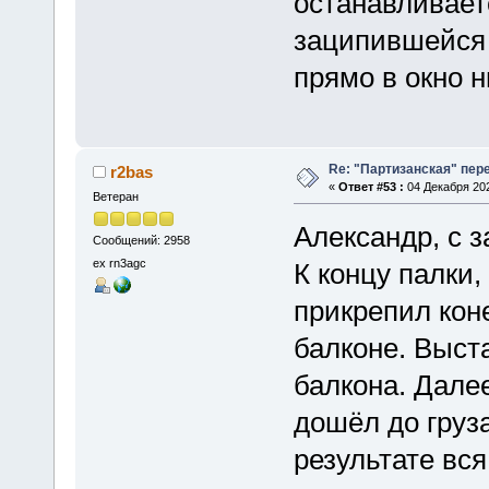
останавливает
заципившейся 
прямо в окно 
Re: "Партизанская" пе
r2bas
«
Ответ #53 :
04 Декабря 202
Ветеран
Александр, с 
Сообщений: 2958
ex rn3agc
К концу палки
прикрепил кон
балконе. Выст
балкона. Далее
дошёл до груза
результате вся