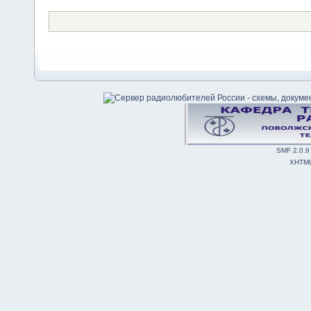
SMF 2.0.9
XHTM