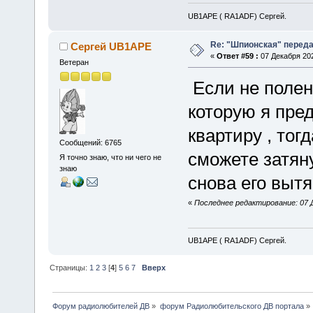
UB1APE ( RA1ADF) Сергей.
Re: "Шпионская" перед
Сергей UB1APE
«
Ответ #59 :
07 Декабря 202
Ветеран
Если не полен
которую я пре
квартиру , тог
Сообщений: 6765
сможете затян
Я точно знаю, что ни чего не
знаю
снова его вытя
«
Последнее редактирование: 07 
UB1APE ( RA1ADF) Сергей.
Страницы:
1
2
3
[
4
]
5
6
7
Вверх
Форум радиолюбителей ДВ
»
форум Радиолюбительского ДВ портала
»