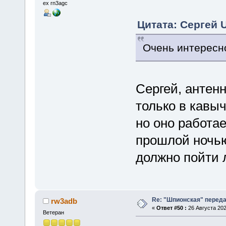
ex rn3agc
Цитата: Сергей U
Очень интересно
Сергей, антенн
только в кавыч
но оно работа
прошлой ночью
должно пойти 
Re: "Шпионская" перед
rw3adb
«
Ответ #50 :
26 Августа 202
Ветеран