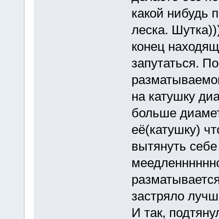
какой нибудь п
леска. Шутка)
конец находящ
запутаться. П
разматываемою
на катушку диа
больше диамет
её(катушку) чт
вытянуть себе 
меедленннннно
разматывается
застряло лучш
И так, подтяну