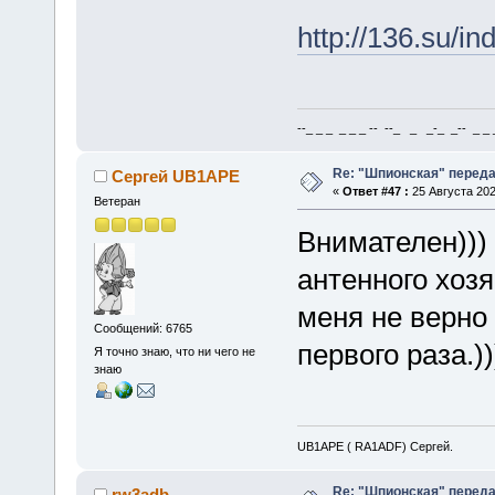
http://136.su/
--_ _ _ _ _ _ -- --_ _ _-_ _-- _ _ _
Re: "Шпионская" перед
Сергей UB1APE
«
Ответ #47 :
25 Августа 202
Ветеран
Внимателен))) 
антенного хозя
меня не верно 
Сообщений: 6765
первого раза.))
Я точно знаю, что ни чего не
знаю
UB1APE ( RA1ADF) Сергей.
Re: "Шпионская" перед
rw3adb