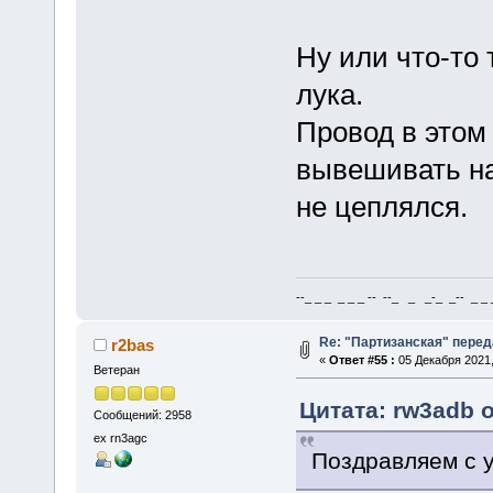
Ну или что-то
лука.
Провод в этом
вывешивать на
не цеплялся.
--_ _ _ _ _ _ -- --_ _ _-_ _-- _ _ _
Re: "Партизанская" пере
r2bas
«
Ответ #55 :
05 Декабря 2021,
Ветеран
Цитата: rw3adb о
Сообщений: 2958
ex rn3agc
Поздравляем с у