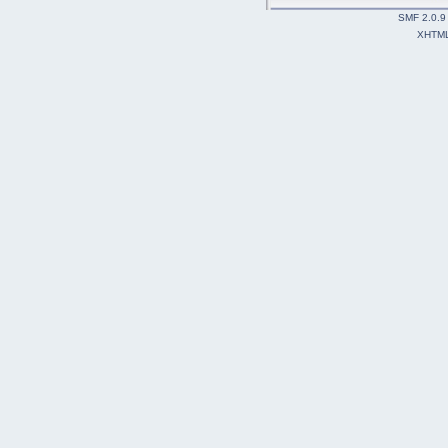
SMF 2.0.9
XHTM