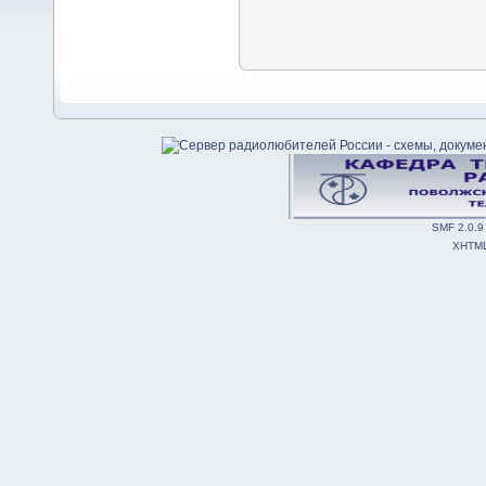
SMF 2.0.9
XHTM