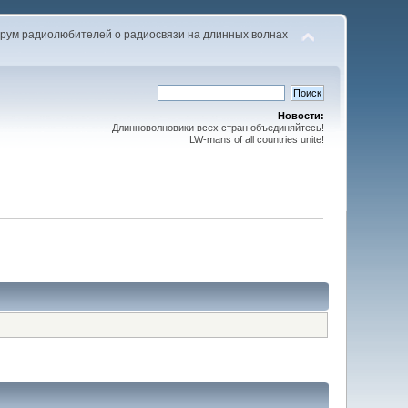
рум радиолюбителей о радиосвязи на длинных волнах
Новости:
Длинноволновики всех стран объединяйтесь!
LW-mans of all countries unite!