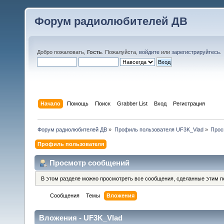
Форум радиолюбителей ДВ
Добро пожаловать,
Гость
. Пожалуйста,
войдите
или
зарегистрируйтесь
.
Начало
Помощь
Поиск
Grabber List
Вход
Регистрация
Форум радиолюбителей ДВ
»
Профиль пользователя UF3K_Vlad
»
Прос
Профиль пользователя
Просмотр сообщений
В этом разделе можно просмотреть все сообщения, сделанные этим п
Сообщения
Темы
Вложения
Вложения - UF3K_Vlad