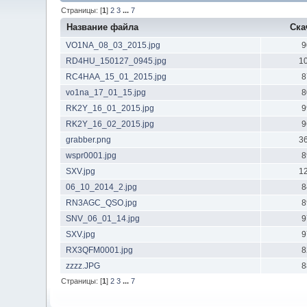
Страницы: [
1
]
2
3
...
7
Название файла
Ска
VO1NA_08_03_2015.jpg
9
RD4HU_150127_0945.jpg
1
RC4HAA_15_01_2015.jpg
8
vo1na_17_01_15.jpg
8
RK2Y_16_01_2015.jpg
9
RK2Y_16_02_2015.jpg
9
grabber.png
3
wspr0001.jpg
8
SXV.jpg
1
06_10_2014_2.jpg
8
RN3AGC_QSO.jpg
8
SNV_06_01_14.jpg
9
SXV.jpg
9
RX3QFM0001.jpg
8
zzzz.JPG
8
Страницы: [
1
]
2
3
...
7