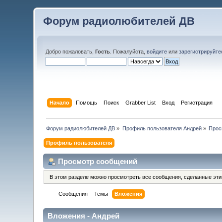
Форум радиолюбителей ДВ
Добро пожаловать,
Гость
. Пожалуйста,
войдите
или
зарегистрируйте
Начало
Помощь
Поиск
Grabber List
Вход
Регистрация
Форум радиолюбителей ДВ
»
Профиль пользователя Андрей
»
Прос
Профиль пользователя
Просмотр сообщений
В этом разделе можно просмотреть все сообщения, сделанные эт
Сообщения
Темы
Вложения
Вложения - Андрей