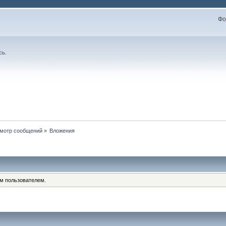
Фо
сь
.
мотр сообщений
»
Вложения
им пользователем.