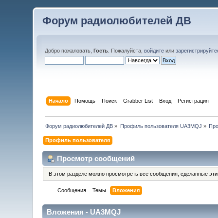
Форум радиолюбителей ДВ
Добро пожаловать,
Гость
. Пожалуйста,
войдите
или
зарегистрируйте
Начало
Помощь
Поиск
Grabber List
Вход
Регистрация
Форум радиолюбителей ДВ
»
Профиль пользователя UA3MQJ
»
Про
Профиль пользователя
Просмотр сообщений
В этом разделе можно просмотреть все сообщения, сделанные эт
Сообщения
Темы
Вложения
Вложения - UA3MQJ