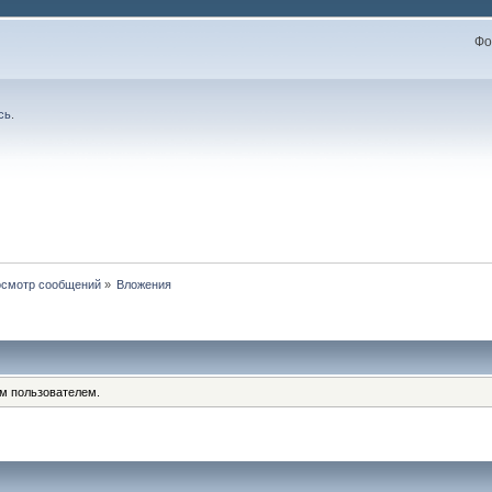
Фо
сь
.
смотр сообщений
»
Вложения
им пользователем.