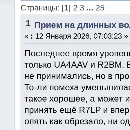
Страницы: [
1
]
2
3
...
25
1
Прием на длинных во
«
:
12 Января 2026, 07:03:23 »
Последнее время уровен
только UA4AAV и R2BM. 
не принимались, но в пр
То-ли помеха уменьшилас
такое хорошее, а может и
принять ещё R7LP и впер
опять как обрезало, ни од