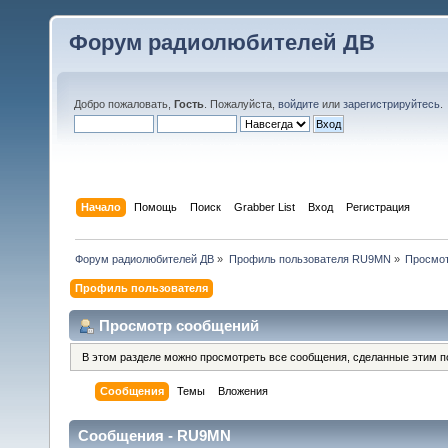
Форум радиолюбителей ДВ
Добро пожаловать,
Гость
. Пожалуйста,
войдите
или
зарегистрируйтесь
.
Начало
Помощь
Поиск
Grabber List
Вход
Регистрация
Форум радиолюбителей ДВ
»
Профиль пользователя RU9MN
»
Просмо
Профиль пользователя
Просмотр сообщений
В этом разделе можно просмотреть все сообщения, сделанные этим п
Сообщения
Темы
Вложения
Сообщения - RU9MN