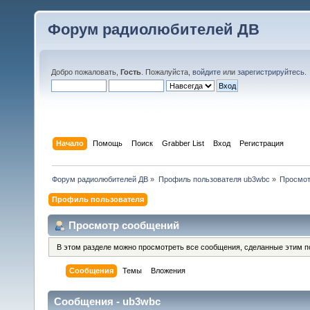
Форум радиолюбителей ДВ
Добро пожаловать,
Гость
. Пожалуйста,
войдите
или
зарегистрируйтесь
.
Начало
Помощь
Поиск
Grabber List
Вход
Регистрация
Форум радиолюбителей ДВ
»
Профиль пользователя ub3wbc
»
Просмот
Профиль пользователя
Просмотр сообщений
В этом разделе можно просмотреть все сообщения, сделанные этим п
Сообщения
Темы
Вложения
Сообщения - ub3wbc