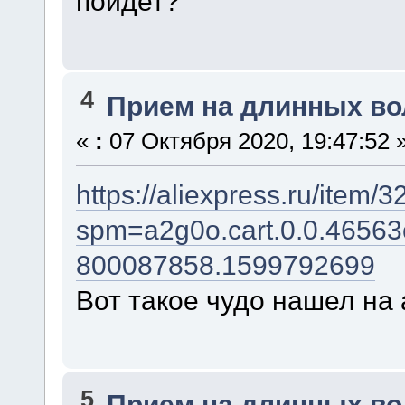
пойдет?
4
Прием на длинных во
«
:
07 Октября 2020, 19:47:52 
https://aliexpress.ru/item
spm=a2g0o.cart.0.0.465
800087858.1599792699
Вот такое чудо нашел на
5
Прием на длинных во