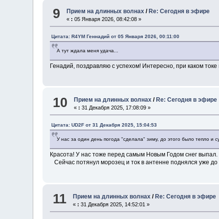
9
Прием на длинных волнах
/
Re: Сегодня в эфире
«
:
05 Января 2026, 08:42:08 »
Цитата: R4YM Геннадий от 05 Января 2026, 00:11:00
А тут ждала меня удача...
Генадий, поздравляю с успехом! Интересно, при каком токе
10
Прием на длинных волнах
/
Re: Сегодня в эфире
«
:
31 Декабря 2025, 17:08:09 »
Цитата: UD2F от 31 Декабря 2025, 15:04:53
У нас за один день погода "сделала" зиму, до этого было тепло и с
Красота! У нас тоже перед самым Новым Годом снег выпал. У
Сейчас потянул морозец и ток в антенне поднялся уже до 4
11
Прием на длинных волнах
/
Re: Сегодня в эфире
«
:
31 Декабря 2025, 14:52:01 »