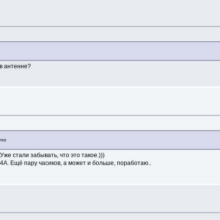
 в антенне?
ухо
же стали забывать, что это такое.)))
А. Ещё пару часиков, а может и больше, поработаю..