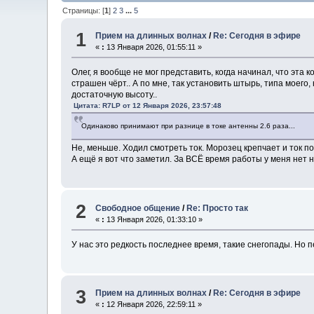
Страницы: [
1
]
2
3
...
5
1
Прием на длинных волнах
/
Re: Сегодня в эфире
«
:
13 Января 2026, 01:55:11 »
Олег, я вообще не мог представить, когда начинал, что эта 
страшен чёрт.. А по мне, так установить штырь, типа моего
достаточную высоту..
Цитата: R7LP от 12 Января 2026, 23:57:48
Одинаково принимают при разнице в токе антенны 2.6 раза...
Не, меньше. Ходил смотреть ток. Морозец крепчает и ток под
А ещё я вот что заметил. За ВСЁ время работы у меня нет ни
2
Свободное общение
/
Re: Просто так
«
:
13 Января 2026, 01:33:10 »
У нас это редкость последнее время, такие снегопады. Но 
3
Прием на длинных волнах
/
Re: Сегодня в эфире
«
:
12 Января 2026, 22:59:11 »