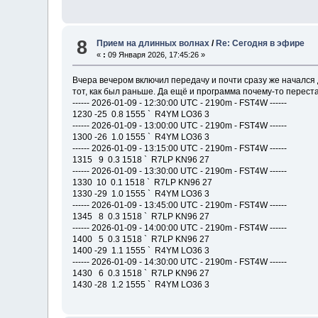
8
Прием на длинных волнах
/
Re: Сегодня в эфире
«
:
09 Января 2026, 17:45:26 »
Вчера вечером включил передачу и почти сразу же начался 
тот, как был раньше. Да ещё и программа почему-то перест
------ 2026-01-09 - 12:30:00 UTC - 2190m - FST4W ------
1230 -25 0.8 1555 ` R4YM LO36 3
------ 2026-01-09 - 13:00:00 UTC - 2190m - FST4W ------
1300 -26 1.0 1555 ` R4YM LO36 3
------ 2026-01-09 - 13:15:00 UTC - 2190m - FST4W ------
1315 9 0.3 1518 ` R7LP KN96 27
------ 2026-01-09 - 13:30:00 UTC - 2190m - FST4W ------
1330 10 0.1 1518 ` R7LP KN96 27
1330 -29 1.0 1555 ` R4YM LO36 3
------ 2026-01-09 - 13:45:00 UTC - 2190m - FST4W ------
1345 8 0.3 1518 ` R7LP KN96 27
------ 2026-01-09 - 14:00:00 UTC - 2190m - FST4W ------
1400 5 0.3 1518 ` R7LP KN96 27
1400 -29 1.1 1555 ` R4YM LO36 3
------ 2026-01-09 - 14:30:00 UTC - 2190m - FST4W ------
1430 6 0.3 1518 ` R7LP KN96 27
1430 -28 1.2 1555 ` R4YM LO36 3