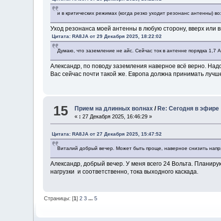
и в критических режимах (когда резко уходит резонанс антенны) в
Уход резонанса моей антенны в любую сторону, вверх или вн
Цитата: RA8JA от 29 Декабря 2025, 18:22:02
Думаю, что заземление не айс. Сейчас ток в антенне порядка 1,7 
Александр, по поводу заземления наверное всё верно. Над
Вас сейчас почти такой же. Европа должна принимать лучше
15
Прием на длинных волнах
/
Re: Сегодня в эфире
«
:
27 Декабря 2025, 16:46:29 »
Цитата: RA8JA от 27 Декабря 2025, 15:47:52
Виталий добрый вечер. Может быть проще, наверное снизить напр
Александр, добрый вечер. У меня всего 24 Вольта. Планир
нагрузки и соответственно, тока выходного каскада.
Страницы: [
1
]
2
3
...
5