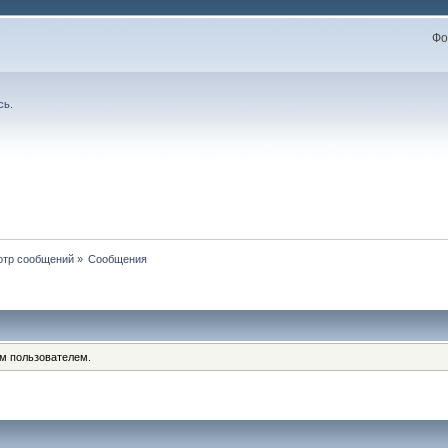
Фо
сь
.
отр сообщений
»
Сообщения
им пользователем.