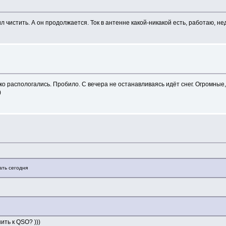
ил чистить. А он продолжается. Ток в антенне какой-никакой есть, работаю, нед
 распологались. Пробило. С вечера не останавливаясь идёт снег. Огромные, 
)
ать сегодня
ить к QSO? )))