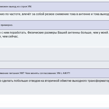
озможен выход из строя УМ.
из по частоте, влечёт за собой резкое снижение тока в антенне и тока выходн
А примерно.
о с ним поработать. Физичиские размеры Вашей антенны больше, чем у моей.
, чем сейчас.
яжение питания УМ? Чем менять согласование УМ с АФУ?!
ую сделать побольше отводов на вторичной обмотке выходного трансформатор