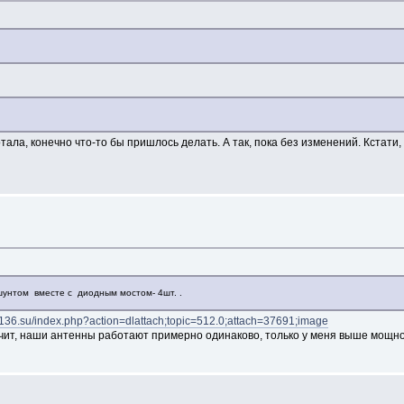
тала, конечно что-то бы пришлось делать. А так, пока без изменений. Кстати,
унтом вместе с диодным мостом- 4шт. .
//136.su/index.php?action=dlattach;topic=512.0;attach=37691;image
чит, наши антенны работают примерно одинаково, только у меня выше мощно