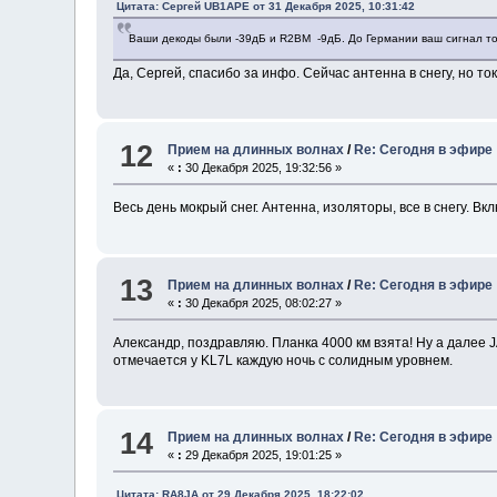
Цитата: Сергей UB1APE от 31 Декабря 2025, 10:31:42
Ваши декоды были -39дБ и R2BM -9дБ. До Германии ваш сигнал то
Да, Сергей, спасибо за инфо. Сейчас антенна в снегу, но т
12
Прием на длинных волнах
/
Re: Сегодня в эфире
«
:
30 Декабря 2025, 19:32:56 »
Весь день мокрый снег. Антенна, изоляторы, все в снегу. В
13
Прием на длинных волнах
/
Re: Сегодня в эфире
«
:
30 Декабря 2025, 08:02:27 »
Александр, поздравляю. Планка 4000 км взята! Ну а далее J
отмечается у KL7L каждую ночь с солидным уровнем.
14
Прием на длинных волнах
/
Re: Сегодня в эфире
«
:
29 Декабря 2025, 19:01:25 »
Цитата: RA8JA от 29 Декабря 2025, 18:22:02