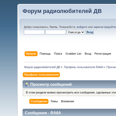
Форум радиолюбителей ДВ
Добро пожаловать,
Гость
. Пожалуйста,
войдите
или
зарегистрируйте
Начало
Помощь
Поиск
Grabber List
Вход
Регистрация
Форум радиолюбителей ДВ
»
Профиль пользователя RA6A
»
Просм
Профиль пользователя
Просмотр сообщений
В этом разделе можно просмотреть все сообщения, сделанные эт
Сообщения
Темы
Вложения
Сообщения - RA6A