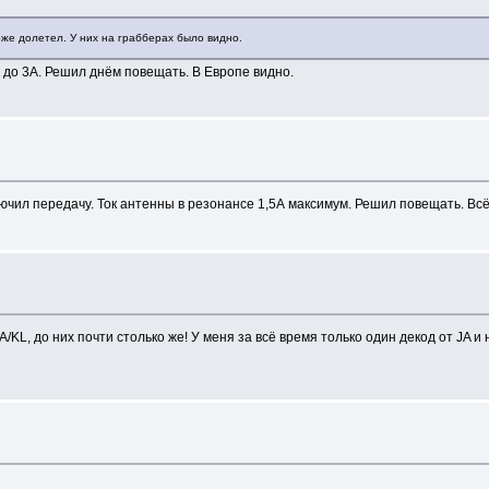
же долетел. У них на грабберах было видно.
ок до 3А. Решил днём повещать. В Европе видно.
ключил передачу. Ток антенны в резонансе 1,5А максимум. Решил повещать. Всё
A/KL, до них почти столько же! У меня за всё время только один декод от JA 