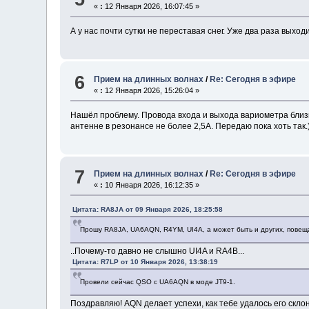
«
:
12 Января 2026, 16:07:45 »
А у нас почти сутки не переставая снег. Уже два раза выход
6
Прием на длинных волнах
/
Re: Сегодня в эфире
«
:
12 Января 2026, 15:26:04 »
Нашёл проблему. Провода входа и выхода вариометра близко
антенне в резонансе не более 2,5А. Передаю пока хоть так.
7
Прием на длинных волнах
/
Re: Сегодня в эфире
«
:
10 Января 2026, 16:12:35 »
Цитата: RA8JA от 09 Января 2026, 18:25:58
Прошу RA8JA, UA6AQN, R4YM, UI4A, а может быть и других, повещ
..Почему-то давно не слышно UI4A и RA4B...
Цитата: R7LP от 10 Января 2026, 13:38:19
Провели сейчас QSO с UA6AQN в моде JT9-1.
Поздравляю! AQN делает успехи, как тебе удалось его склон