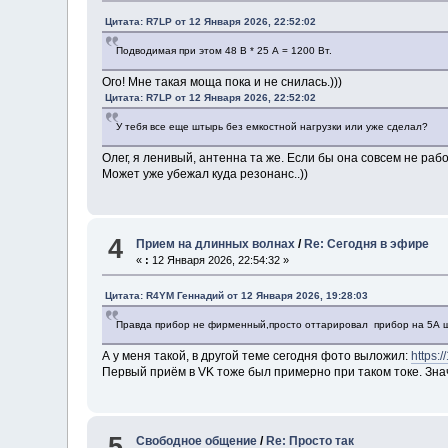
Цитата: R7LP от 12 Января 2026, 22:52:02
Подводимая при этом 48 В * 25 А = 1200 Вт.
Ого! Мне такая моща пока и не снилась.)))
Цитата: R7LP от 12 Января 2026, 22:52:02
У тебя все еще штырь без емкостной нагрузки или уже сделал?
Олег, я ленивый, антенна та же. Если бы она совсем не рабо
Может уже убежал куда резонанс..))
4
Прием на длинных волнах
/
Re: Сегодня в эфире
«
:
12 Января 2026, 22:54:32 »
Цитата: R4YM Геннадий от 12 Января 2026, 19:28:03
Правда прибор не фирменный,просто оттарировал прибор на 5А ш
А у меня такой, в другой теме сегодня фото выложил:
https:
Первый приём в VK тоже был примерно при таком токе. Зна
5
Свободное общение
/
Re: Просто так