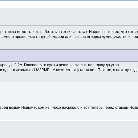
коротышка может как-то работать на этих частотах. Надеялся только, что хоть
, намного проще, чем тянуть большой длины провод через чужие участки, и п
рос до 3,2А. Главное, что сухо и решил оставить передачу до утра...
 одного декода от HA3PMF... У всех есть, а у меня нет. Похоже, я нахожусь гд
перед новым Новым годом не плохо насыпало и вот теперь перед старым Новым