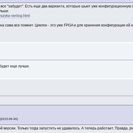
все "забудет". Есть еще два варианта, которые шьют уже конфигурационную ф
ольше.
yazyka-verilog.html
 Она сама все помнит. Циклон - это уже FPGA и для хранения конфигурации е
 будет еще лучше.
 (2015-06-30)
версии. Только тогда запустить не удавалось. А теперь работает. Правда, ре