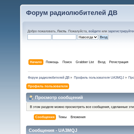
Форум радиолюбителей ДВ
Добро пожаловать,
Гость
. Пожалуйста,
войдите
или
зарегистрируйте
Начало
Помощь
Поиск
Grabber List
Вход
Регистрация
Форум радиолюбителей ДВ
»
Профиль пользователя UA3MQJ
»
Про
Профиль пользователя
Просмотр сообщений
В этом разделе можно просмотреть все сообщения, сделанные эт
Сообщения
Темы
Вложения
Сообщения - UA3MQJ