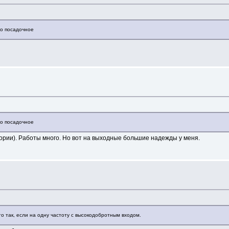
го посадочное
го посадочное
еории). Работы много. Но вот на выходные большие надежды у меня.
о так, если на одну частоту с высокодобротным входом.