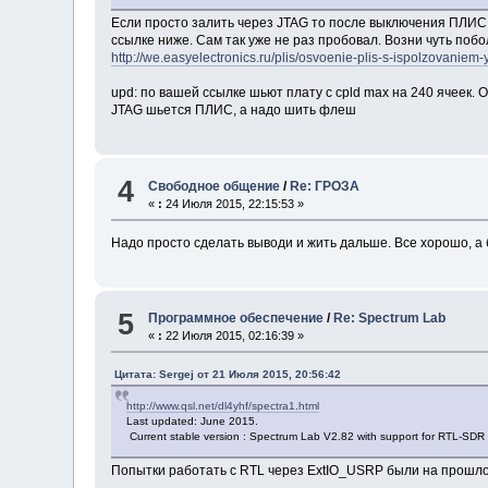
Если просто залить через JTAG то после выключения ПЛИС 
ссылке ниже. Сам так уже не раз пробовал. Возни чуть поб
http://we.easyelectronics.ru/plis/osvoenie-plis-s-ispolzovaniem-
upd: по вашей ссылке шьют плату с cpld max на 240 ячеек.
JTAG шьется ПЛИС, а надо шить флеш
4
Свободное общение
/
Re: ГРОЗА
«
:
24 Июля 2015, 22:15:53 »
Надо просто сделать выводи и жить дальше. Все хорошо, а
5
Программное обеспечение
/
Re: Spectrum Lab
«
:
22 Июля 2015, 02:16:39 »
Цитата: Sergej от 21 Июля 2015, 20:56:42
http://www.qsl.net/dl4yhf/spectra1.html
Last updated: June 2015.
Current stable version : Spectrum Lab V2.82 with support for RTL-SDR
Попытки работать с RTL через ExtIO_USRP были на прошлой 