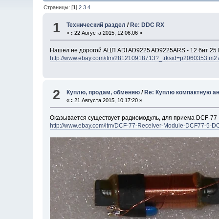
Страницы: [
1
]
2
3
4
1
Технический раздел
/
Re: DDC RX
«
:
22 Августа 2015, 12:06:06 »
Нашел не дорогой АЦП ADI AD9225 AD9225ARS - 12 бит 25 
http://www.ebay.com/itm/281210918713?_trksid=p206035
2
Куплю, продам, обменяю
/
Re: Куплю компактную ан
«
:
21 Августа 2015, 10:17:20 »
Оказывается существует радиомодуль, для приема DCF-77
http://www.ebay.com/itm/DCF-77-Receiver-Module-DCF77-5-