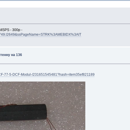
MSPS - 300р -
3.m2749.l2649&ssPageName=STRK%3AMEBIDX%3AIT
тенну на 136
DCF-77-5-DCF-Modul-/231651545481?hash=item35ef821189