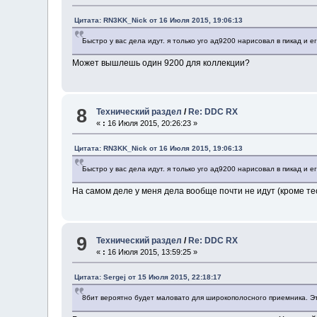
Цитата: RN3KK_Nick от 16 Июля 2015, 19:06:13
Быстро у вас дела идут. я только уго ад9200 нарисовал в пикад и е
Может вышлешь один 9200 для коллекции?
8
Технический раздел
/
Re: DDC RX
«
:
16 Июля 2015, 20:26:23 »
Цитата: RN3KK_Nick от 16 Июля 2015, 19:06:13
Быстро у вас дела идут. я только уго ад9200 нарисовал в пикад и е
На самом деле у меня дела вообще почти не идут (кроме т
9
Технический раздел
/
Re: DDC RX
«
:
16 Июля 2015, 13:59:25 »
Цитата: Sergej от 15 Июля 2015, 22:18:17
8бит вероятно будет маловато для широкополосного приемника. Эт