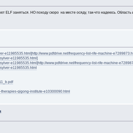
ют ELF заняться. НО походу скоро на месте осяду, так-что надеюсь. Область 
ver-e11985535.html]http://www.pdfdrive.net/frequency-list-rife-machine-e7289873.ht
h-sylver-e11985535.html]
-sylver-e11985535.html]http://www.pdfdrive.net/frequency-list-rife-machine-e728987
h-sylver-e11985535.html
11_b.pdf
d-therapies-qigong-institute-e10300090.html
M