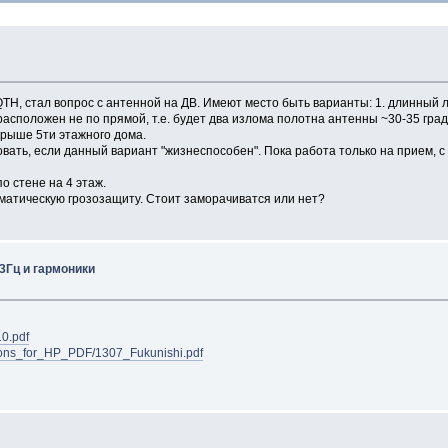
QTH, стал вопрос с антенной на ДВ. Имеют место быть варианты: 1. длинный 
расположен не по прямой, т.е. будет два излома полотна антенны ~30-35 град
 крыше 5ти этажного дома.
ать, если данный вариант "жизнеспособен". Пока работа только на прием, с 
о стене на 4 этаж.
матическую грозозащиту. Стоит заморачиватся или нет?
3Гц и гармоники
10.pdf
tions_for_HP_PDF/1307_Fukunishi.pdf