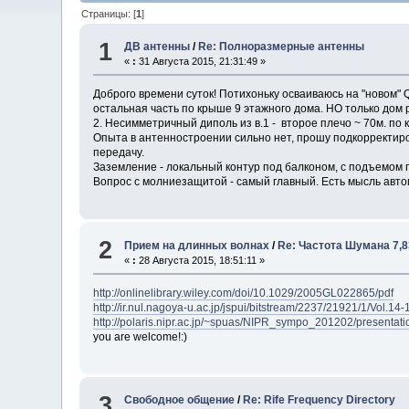
Страницы: [
1
]
1
ДВ антенны
/
Re: Полноразмерные антенны
«
:
31 Августа 2015, 21:31:49 »
Доброго времени суток! Потихоньку осваиваюсь на "новом" 
остальная часть по крыше 9 этажного дома. НО только дом 
2. Несимметричный диполь из в.1 - второе плечо ~ 70м. по
Опыта в антенностроении сильно нет, прошу подкорректиров
передачу.
Заземление - локальный контур под балконом, с подъемом п
Вопрос с молниезащитой - самый главный. Есть мысль авто
2
Прием на длинных волнах
/
Re: Частота Шумана 7,8
«
:
28 Августа 2015, 18:51:11 »
http://onlinelibrary.wiley.com/doi/10.1029/2005GL022865/pdf
http://ir.nul.nagoya-u.ac.jp/jspui/bitstream/2237/21921/1/Vol.14-
http://polaris.nipr.ac.jp/~spuas/NIPR_sympo_201202/presenta
you are welcome!:)
3
Свободное общение
/
Re: Rife Frequency Directory