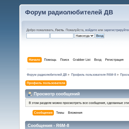
Форум радиолюбителей ДВ
Добро пожаловать,
Гость
. Пожалуйста,
войдите
или
зарегистрируйте
Начало
Помощь
Поиск
Grabber List
Вход
Регистрация
Форум радиолюбителей ДВ
»
Профиль пользователя R6M-8
»
Просм
Профиль пользователя
Просмотр сообщений
В этом разделе можно просмотреть все сообщения, сделанные эт
Сообщения
Темы
Вложения
Сообщения - R6M-8