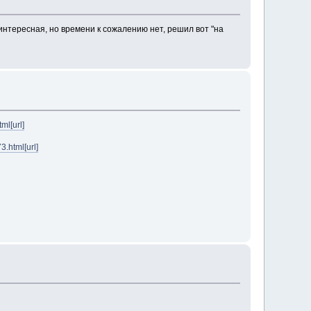
интересная, но времени к сожалению нет, решил вот "на
ml[url]
3.html[url]