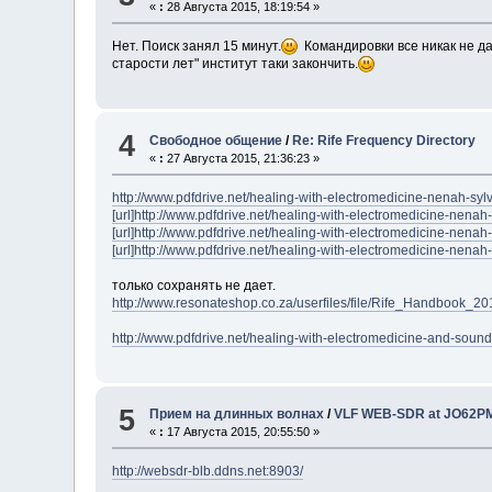
«
:
28 Августа 2015, 18:19:54 »
Нет. Поиск занял 15 минут.
Командировки все никак не да
старости лет" институт таки закончить.
4
Свободное общение
/
Re: Rife Frequency Directory
«
:
27 Августа 2015, 21:36:23 »
http://www.pdfdrive.net/healing-with-electromedicine-nenah-syl
[url]http://www.pdfdrive.net/healing-with-electromedicine-nena
[url]http://www.pdfdrive.net/healing-with-electromedicine-nenah
[url]http://www.pdfdrive.net/healing-with-electromedicine-nena
только сохранять не дает.
http://www.resonateshop.co.za/userfiles/file/Rife_Handbook_20
http://www.pdfdrive.net/healing-with-electromedicine-and-soun
5
Прием на длинных волнах
/
VLF WEB-SDR at JO62P
«
:
17 Августа 2015, 20:55:50 »
http://websdr-blb.ddns.net:8903/