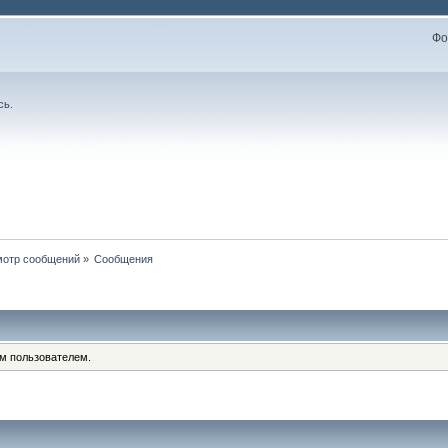
Фо
сь
.
отр сообщений
»
Сообщения
им пользователем.