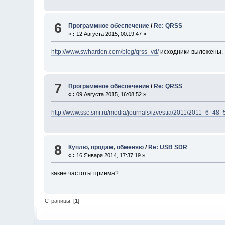
6
Программное обеспечение
/
Re: QRSS
«
:
12 Августа 2015, 00:19:47 »
http://www.swharden.com/blog/qrss_vd/
исходники выложены.
7
Программное обеспечение
/
Re: QRSS
«
:
09 Августа 2015, 16:08:52 »
http://www.ssc.smr.ru/media/journals/izvestia/2011/2011_6_48_
8
Куплю, продам, обменяю
/
Re: USB SDR
«
:
16 Января 2014, 17:37:19 »
какие частоты приема?
Страницы: [
1
]