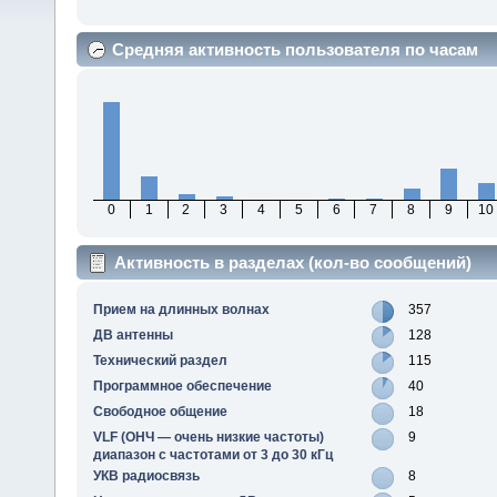
Средняя активность пользователя по часам
0
1
2
3
4
5
6
7
8
9
10
Активность в разделах (кол-во сообщений)
Прием на длинных волнах
357
ДВ антенны
128
Технический раздел
115
Программное обеспечение
40
Свободное общение
18
VLF (ОНЧ — очень низкие частоты)
9
диапазон с частотами от 3 до 30 кГц
УКВ радиосвязь
8