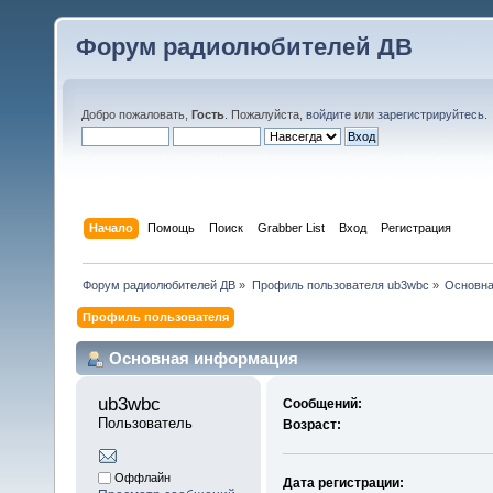
Форум радиолюбителей ДВ
Добро пожаловать,
Гость
. Пожалуйста,
войдите
или
зарегистрируйтесь
.
Начало
Помощь
Поиск
Grabber List
Вход
Регистрация
Форум радиолюбителей ДВ
»
Профиль пользователя ub3wbc
»
Основна
Профиль пользователя
Основная информация
ub3wbc 
Сообщений:
Пользователь
Возраст:
Оффлайн
Дата регистрации: