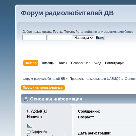
Форум радиолюбителей ДВ
Добро пожаловать,
Гость
. Пожалуйста,
войдите
или
зарегистрируйтесь
.
Начало
Помощь
Поиск
Grabber List
Вход
Регистрация
Форум радиолюбителей ДВ
»
Профиль пользователя UA3MQJ
»
Основ
Профиль пользователя
Основная информация
UA3MQJ 
Сообщений:
Новичок
Возраст:
Оффлайн
Дата регистрации: