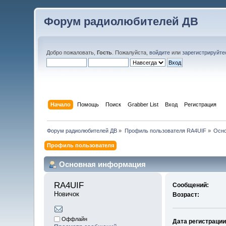
Форум радиолюбителей ДВ
Добро пожаловать,
Гость
. Пожалуйста,
войдите
или
зарегистрируйте
Начало
Помощь
Поиск
Grabber List
Вход
Регистрация
Форум радиолюбителей ДВ
»
Профиль пользователя RA4UIF
»
Осн
Профиль пользователя
Основная информация
RA4UIF 
Сообщений:
Новичок
Возраст:
Оффлайн
Дата регистрации