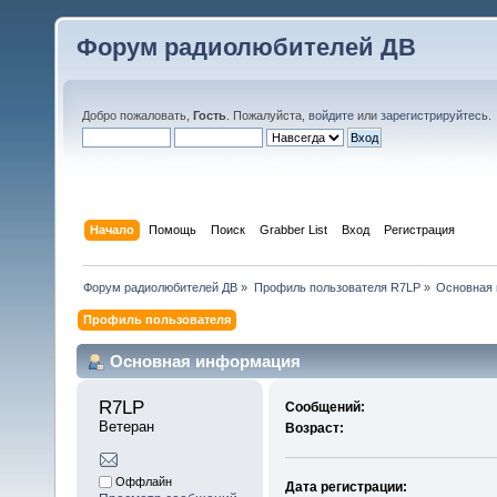
Форум радиолюбителей ДВ
Добро пожаловать,
Гость
. Пожалуйста,
войдите
или
зарегистрируйтесь
.
Начало
Помощь
Поиск
Grabber List
Вход
Регистрация
Форум радиолюбителей ДВ
»
Профиль пользователя R7LP
»
Основная
Профиль пользователя
Основная информация
R7LP 
Сообщений:
Ветеран
Возраст:
Оффлайн
Дата регистрации: