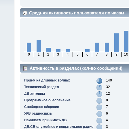
Средняя активность пользователя по часам
0
1
2
3
4
5
6
7
8
9
10
Активность в разделах (кол-во сообщений)
Прием на длинных волнах
140
Технический раздел
32
ДВ антенны
12
Программное обеспечение
8
Свободное общение
7
УКВ радиосвязь
6
Начинаем принимать ДВ
4
ДВ/СВ служебное и вещательное радио
3