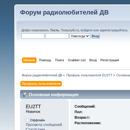
Форум радиолюбителей ДВ
Добро пожаловать,
Гость
. Пожалуйста,
войдите
или
зарегистрируйтесь
.
Начало
Помощь
Поиск
Grabber List
Вход
Регистрация
Форум радиолюбителей ДВ
»
Профиль пользователя EU2TT
»
Основна
Профиль пользователя
Основная информация
EU2TT 
Сообщений:
Новичок
Пол:
Возраст:
Оффлайн
Расположение:
Просмотр сообщений
Статистика