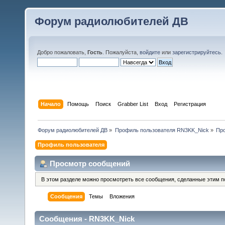
Форум радиолюбителей ДВ
Добро пожаловать,
Гость
. Пожалуйста,
войдите
или
зарегистрируйтесь
.
Начало
Помощь
Поиск
Grabber List
Вход
Регистрация
Форум радиолюбителей ДВ
»
Профиль пользователя RN3KK_Nick
»
Пр
Профиль пользователя
Просмотр сообщений
В этом разделе можно просмотреть все сообщения, сделанные этим п
Сообщения
Темы
Вложения
Сообщения - RN3KK_Nick