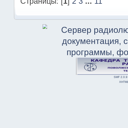
Страницы: [
1
]
2
3
...
11
SMF 2.0.9
XHTM