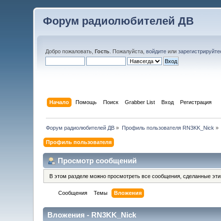
Форум радиолюбителей ДВ
Добро пожаловать,
Гость
. Пожалуйста,
войдите
или
зарегистрируйте
Начало
Помощь
Поиск
Grabber List
Вход
Регистрация
Форум радиолюбителей ДВ
»
Профиль пользователя RN3KK_Nick
»
Профиль пользователя
Просмотр сообщений
В этом разделе можно просмотреть все сообщения, сделанные эт
Сообщения
Темы
Вложения
Вложения - RN3KK_Nick