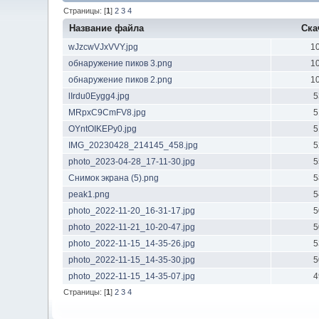
Страницы: [
1
]
2
3
4
Название файла
Ска
wJzcwVJxVVY.jpg
1
обнаружение пиков 3.png
1
обнаружение пиков 2.png
1
lIrdu0Eygg4.jpg
5
MRpxC9CmFV8.jpg
5
OYntOIKEPy0.jpg
5
IMG_20230428_214145_458.jpg
5
photo_2023-04-28_17-11-30.jpg
5
Снимок экрана (5).png
5
peak1.png
5
photo_2022-11-20_16-31-17.jpg
5
photo_2022-11-21_10-20-47.jpg
5
photo_2022-11-15_14-35-26.jpg
5
photo_2022-11-15_14-35-30.jpg
5
photo_2022-11-15_14-35-07.jpg
4
Страницы: [
1
]
2
3
4