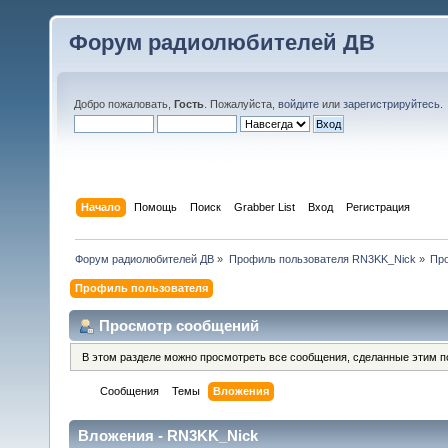
Форум радиолюбителей ДВ
Добро пожаловать,
Гость
. Пожалуйста,
войдите
или
зарегистрируйтесь
.
Начало
Помощь
Поиск
Grabber List
Вход
Регистрация
Форум радиолюбителей ДВ
»
Профиль пользователя RN3KK_Nick
»
Пр
Профиль пользователя
Просмотр сообщений
В этом разделе можно просмотреть все сообщения, сделанные этим п
Сообщения
Темы
Вложения
Вложения - RN3KK_Nick