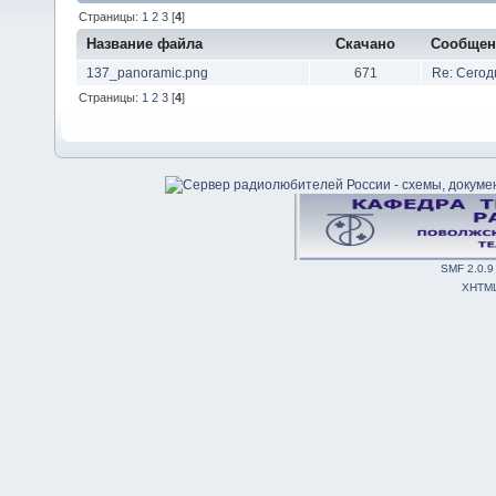
Страницы:
1
2
3
[
4
]
Название файла
Скачано
Сообщен
137_panoramic.png
671
Re: Сегод
Страницы:
1
2
3
[
4
]
SMF 2.0.9
XHTM