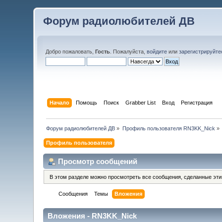
Форум радиолюбителей ДВ
Добро пожаловать,
Гость
. Пожалуйста,
войдите
или
зарегистрируйте
Начало
Помощь
Поиск
Grabber List
Вход
Регистрация
Форум радиолюбителей ДВ
»
Профиль пользователя RN3KK_Nick
»
Профиль пользователя
Просмотр сообщений
В этом разделе можно просмотреть все сообщения, сделанные эт
Сообщения
Темы
Вложения
Вложения - RN3KK_Nick