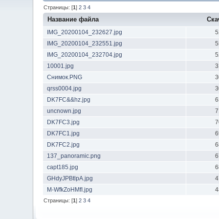
Страницы: [
1
]
2
3
4
Название файла
Ска
IMG_20200104_232627.jpg
5
IMG_20200104_232551.jpg
5
IMG_20200104_232704.jpg
5
10001.jpg
3
Снимок.PNG
3
qrss0004.jpg
3
DK7FC&&hz.jpg
6
uncnown.jpg
7
DK7FC3.jpg
7
DK7FC1.jpg
6
DK7FC2.jpg
6
137_panoramic.png
6
capt185.jpg
6
GHdyJPBtlpA.jpg
4
M-WfkZoHMfI.jpg
4
Страницы: [
1
]
2
3
4