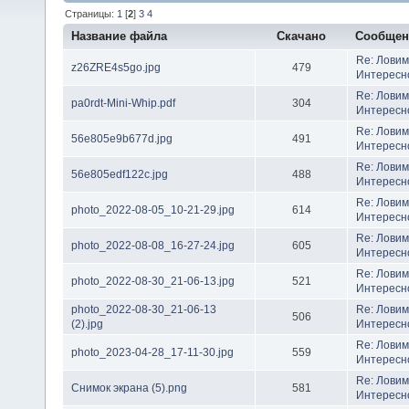
Страницы:
1
[
2
]
3
4
Название файла
Скачано
Сообще
Re: Ловим
z26ZRE4s5go.jpg
479
Интересн
Re: Ловим
pa0rdt-Mini-Whip.pdf
304
Интересн
Re: Ловим
56e805e9b677d.jpg
491
Интересн
Re: Ловим
56e805edf122c.jpg
488
Интересн
Re: Ловим
photo_2022-08-05_10-21-29.jpg
614
Интересн
Re: Ловим
photo_2022-08-08_16-27-24.jpg
605
Интересн
Re: Ловим
photo_2022-08-30_21-06-13.jpg
521
Интересн
photo_2022-08-30_21-06-13
Re: Ловим
506
(2).jpg
Интересн
Re: Ловим
photo_2023-04-28_17-11-30.jpg
559
Интересн
Re: Ловим
Снимок экрана (5).png
581
Интересн