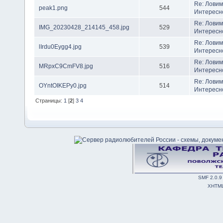
Re: Ловим
peak1.png
544
Интересн
Re: Ловим
IMG_20230428_214145_458.jpg
529
Интересн
Re: Ловим
lIrdu0Eygg4.jpg
539
Интересн
Re: Ловим
MRpxC9CmFV8.jpg
516
Интересн
Re: Ловим
OYntOIKEPy0.jpg
514
Интересн
Страницы:
1
[
2
]
3
4
SMF 2.0.9
XHTM