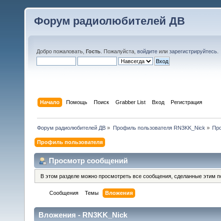
Форум радиолюбителей ДВ
Добро пожаловать,
Гость
. Пожалуйста,
войдите
или
зарегистрируйтесь
.
Начало
Помощь
Поиск
Grabber List
Вход
Регистрация
Форум радиолюбителей ДВ
»
Профиль пользователя RN3KK_Nick
»
Пр
Профиль пользователя
Просмотр сообщений
В этом разделе можно просмотреть все сообщения, сделанные этим п
Сообщения
Темы
Вложения
Вложения - RN3KK_Nick