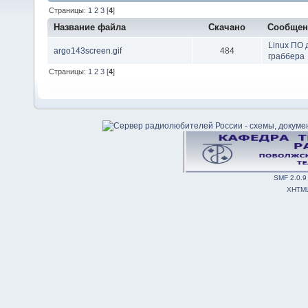
Страницы:
1
2
3
[
4
]
Название файла
Скачано
Сообще
Linux ПО 
argo143screen.gif
484
граббера
Страницы:
1
2
3
[
4
]
SMF 2.0.9
XHTM