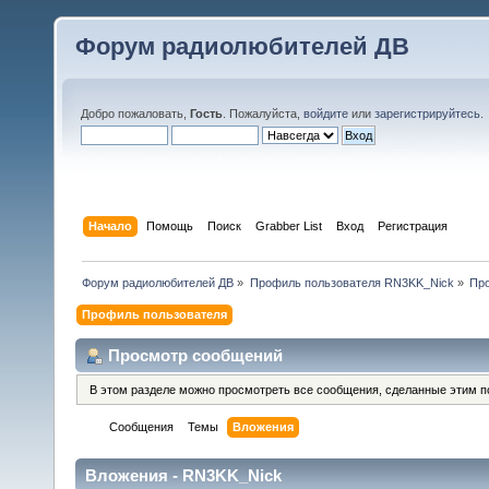
Форум радиолюбителей ДВ
Добро пожаловать,
Гость
. Пожалуйста,
войдите
или
зарегистрируйтесь
.
Начало
Помощь
Поиск
Grabber List
Вход
Регистрация
Форум радиолюбителей ДВ
»
Профиль пользователя RN3KK_Nick
»
Пр
Профиль пользователя
Просмотр сообщений
В этом разделе можно просмотреть все сообщения, сделанные этим п
Сообщения
Темы
Вложения
Вложения - RN3KK_Nick