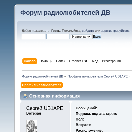
Форум радиолюбителей ДВ
Добро пожаловать,
Гость
. Пожалуйста,
войдите
или
зарегистрируйтесь
.
Начало
Помощь
Поиск
Grabber List
Вход
Регистрация
Форум радиолюбителей ДВ
»
Профиль пользователя Сергей UB1APE
»
Профиль пользователя
Основная информация
Сергей UB1APE 
Сообщений:
Ветеран
Подпись под аватаром:
Пол:
Возраст:
Расположение: