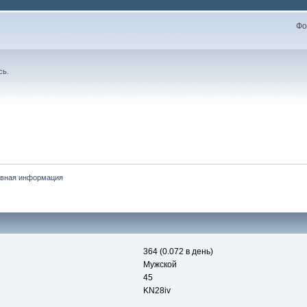
Фо
сь
.
вная информация
364 (0.072 в день)
Мужской
45
KN28iv