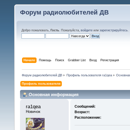
Форум радиолюбителей ДВ
Добро пожаловать,
Гость
. Пожалуйста,
войдите
или
зарегистрируйтесь
.
Начало
Помощь
Поиск
Grabber List
Вход
Регистрация
Форум радиолюбителей ДВ
»
Профиль пользователя ra1qea
»
Основна
Профиль пользователя
Основная информация
ra1qea 
Сообщений:
Новичок
Возраст:
Расположение: