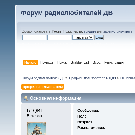
Форум радиолюбителей ДВ
Добро пожаловать,
Гость
. Пожалуйста,
войдите
или
зарегистрируйтесь
.
Начало
Помощь
Поиск
Grabber List
Вход
Регистрация
Форум радиолюбителей ДВ
»
Профиль пользователя R1QBI
»
Основна
Профиль пользователя
Основная информация
R1QBI 
Сообщений:
Ветеран
Пол:
Возраст:
Расположение: