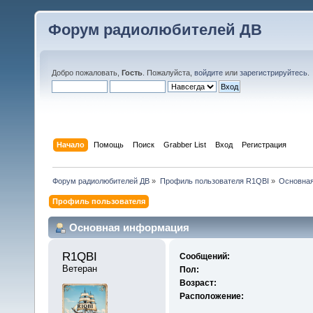
Форум радиолюбителей ДВ
Добро пожаловать,
Гость
. Пожалуйста,
войдите
или
зарегистрируйтесь
.
Начало
Помощь
Поиск
Grabber List
Вход
Регистрация
Форум радиолюбителей ДВ
»
Профиль пользователя R1QBI
»
Основна
Профиль пользователя
Основная информация
R1QBI 
Сообщений:
Ветеран
Пол:
Возраст:
Расположение: