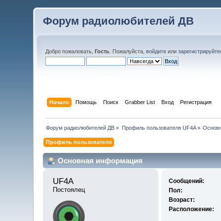
Форум радиолюбителей ДВ
Добро пожаловать,
Гость
. Пожалуйста,
войдите
или
зарегистрируйте
Начало
Помощь
Поиск
Grabber List
Вход
Регистрация
Форум радиолюбителей ДВ
»
Профиль пользователя UF4A
»
Основ
Профиль пользователя
Основная информация
UF4A 
Сообщений:
Постоялец
Пол:
Возраст:
Расположение: