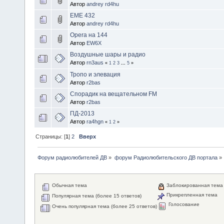
Автор
andrey rd4hu
EME 432
Автор
andrey rd4hu
Opera на 144
Автор
EW6X
Воздушные шары и радио
Автор
rn3aus
«
1
2
3
...
5
»
Тропо и элевация
Автор
r2bas
Спорадик на вещательном FM
Автор
r2bas
ПД-2013
Автор
ra4hgn
«
1
2
»
Страницы: [
1
]
2
Вверх
Форум радиолюбителей ДВ
»
форум Радиолюбительского ДВ портала
»
Обычная тема
Заблокированная тема
Прикрепленная тема
Популярная тема (более 15 ответов)
Голосование
Очень популярная тема (более 25 ответов)