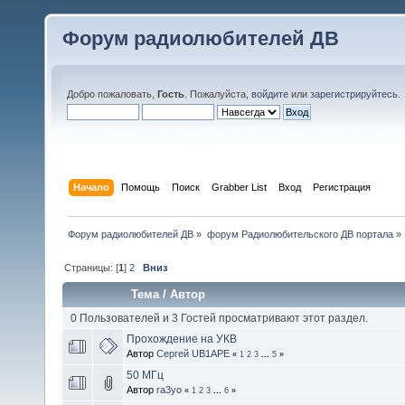
Форум радиолюбителей ДВ
Добро пожаловать,
Гость
. Пожалуйста,
войдите
или
зарегистрируйтесь
.
Начало
Помощь
Поиск
Grabber List
Вход
Регистрация
Форум радиолюбителей ДВ
»
форум Радиолюбительского ДВ портала
»
Страницы: [
1
]
2
Вниз
Тема
/
Автор
0 Пользователей и 3 Гостей просматривают этот раздел.
Прохождение на УКВ
Автор
Сергей UB1APE
«
1
2
3
...
5
»
50 МГц
Автор
ra3yo
«
1
2
3
...
6
»