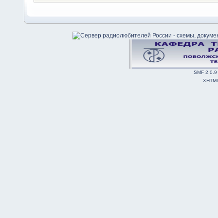
SMF 2.0.9
XHTM