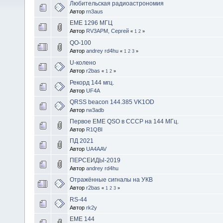
Любительская радиоастрономия
Автор
rn3aus
ЕМЕ 1296 МГЦ
Автор
RV3APM, Сергей
«
1
2
»
QO-100
Автор
andrey rd4hu
«
1
2
3
»
U-колено
Автор
r2bas
«
1
2
»
Рекорд 144 мгц.
Автор
UF4A
QRSS beacon 144.385 VK1OD
Автор
rw3adb
Первое ЕМЕ QSO в СССР на 144 МГц.
Автор
R1QBI
ПД 2021
Автор
UA4AAV
ПЕРСЕИДЫ-2019
Автор
andrey rd4hu
Отражённые сигналы на УКВ
Автор
r2bas
«
1
2
3
»
RS-44
Автор
rk2y
EME 144