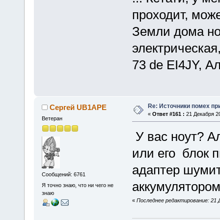
проходит, може
Земли дома но
электрическая
73 de EI4JY, А
Re: Источники помех пр
Сергей UB1APE
«
Ответ #161 :
21 Декабря 20
Ветеран
У вас ноут? А
или его блок 
адаптер шумит 
Сообщений: 6761
аккумулятором
Я точно знаю, что ни чего не
знаю
«
Последнее редактирование: 21 