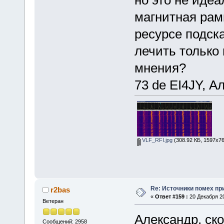
но это не иде
магнитная рам
ресурсе подска
лечить только
мнения?
73 de EI4JY, А
VLF_RFI.jpg
(308.92 КБ, 1597x76
Re: Источники помех пр
r2bas
«
Ответ #159 :
20 Декабря 20
Ветеран
Александр, ско
Сообщений: 2958