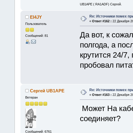
UB1APE ( RA1ADF) Сергей.
Re: Источники помех пр
EI4JY
«
Ответ #162 :
22 Декабря 20
Пользователь
Да вот, к сожа
Сообщений: 81
полгода, а пос
крутится 24/7,
пробовал питат
Re: Источники помех пр
Сергей UB1APE
«
Ответ #163 :
22 Декабря 20
Ветеран
Может На кабе
соединяет?
Сообщений: 6761