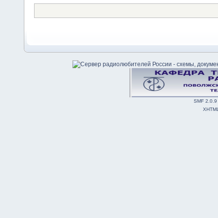
SMF 2.0.9
XHTM