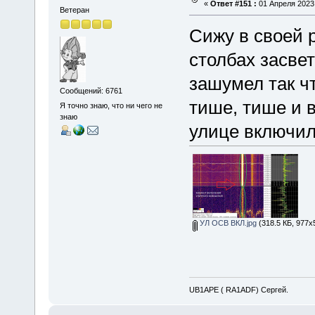
«
Ответ #151 :
01 Апреля 2023,
Ветеран
Сижу в своей 
столбах засве
зашумел так ч
Сообщений: 6761
тише, тише и 
Я точно знаю, что ни чего не
знаю
улице включило
УЛ ОСВ ВКЛ.jpg
(318.5 КБ, 977x
UB1APE ( RA1ADF) Сергей.