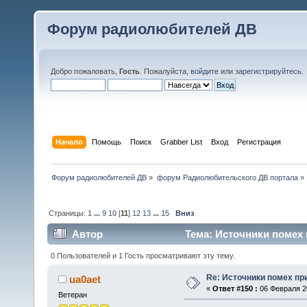
Форум радиолюбителей ДВ
Добро пожаловать,
Гость
. Пожалуйста,
войдите
или
зарегистрируйтесь
.
Начало
Помощь
Поиск
Grabber List
Вход
Регистрация
Форум радиолюбителей ДВ
»
форум Радиолюбительского ДВ портала
»
Страницы:
1
...
9
10
[
11
]
12
13
...
15
Вниз
Автор
Тема: Источники помех 
0 Пользователей и 1 Гость просматривают эту тему.
Re: Источники помех пр
ua0aet
«
Ответ #150 :
06 Февраля 20
Ветеран