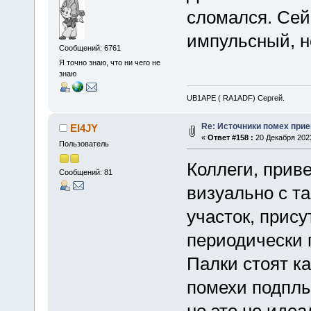
сломался. Сейч
импульсный, н
Сообщений: 6761
Я точно знаю, что ни чего не
знаю
UB1APE ( RA1ADF) Сергей.
Re: Источники помех при
EI4JY
«
Ответ #158 :
20 Декабря 2023
Пользователь
Коллеги, прив
Сообщений: 81
визуально с т
участок, прису
периодически 
Палки стоят к
помехи подплы