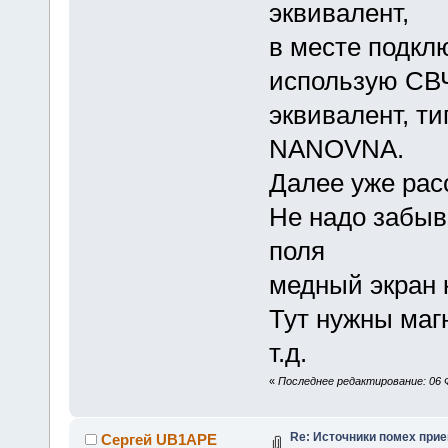
эквивалент,
в месте подкл
использую СВ
эквивалент, ти
NANOVNA.
Далее уже рас
Не надо забыв
поля
медный экран 
Тут нужны маг
т.д.
«
Последнее редактирование: 06 Ф
Re: Источники помех при
Сергей UB1APE