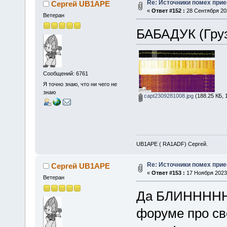
Re: Источники помех при
Сергей UB1APE
«
Ответ #152 :
28 Сентября 202
Ветеран
БАБАДУК (Груз
Сообщений: 6761
Я точно знаю, что ни чего не
знаю
capt2309281008.jpg
(188.25 КБ, 
UB1APE ( RA1ADF) Сергей.
Re: Источники помех при
Сергей UB1APE
«
Ответ #153 :
17 Ноября 2023,
Ветеран
Да БЛИНННН
форуме про св