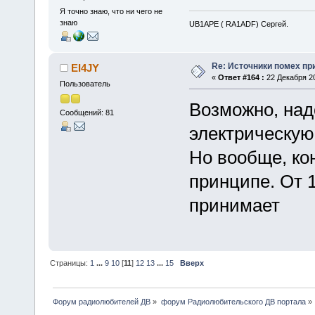
Я точно знаю, что ни чего не
знаю
UB1APE ( RA1ADF) Сергей.
Re: Источники помех пр
EI4JY
«
Ответ #164 :
22 Декабря 20
Пользователь
Возможно, над
Сообщений: 81
электрическую
Но вообще, кон
принципе. От 
принимает
Страницы:
1
...
9
10
[
11
]
12
13
...
15
Вверх
Форум радиолюбителей ДВ
»
форум Радиолюбительского ДВ портала
»