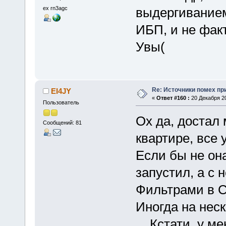
ex rn3agc
выдергиванием
ИБП, и не факт
Увы(
Re: Источники помех пр
EI4JY
«
Ответ #160 :
20 Декабря 20
Пользователь
Ох да, достал 
Сообщений: 81
квартире, все
Если бы не он
запустил, а с 
Фильтрами в Сп
Иногда на неск
... Кстати, у 