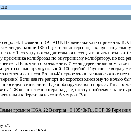
ь ДВ
не скоро 54. Позывной RA1ADF. На даче оживляю приёмник ВОЛН
я меня диапазоне 136 кГц. Стало интересно, а вдруг что услы
сылки с 1 секунду потом длительная несущая и опять посылка. С
у приёмника калибровал по внутреннему калибратору, но все рав
ипение... Вспомнил о заземление. У меня деревянный дом, стоит
а центральные прямоугольной 100 трубой. Грунтовые воды у меня
му заземлению шасси Волны-К первое что выяснилось что у нее н
о уверенно! Если давать рапорт по коротковолновому то ночью был
ка просидел в интернете. Где и обнаружил ваш портал. Узнав о м
вить :). Жаль нет компьютера на даче, но эту проблему как нит
иязанный к березе на высоте 6 метров. Вот.
 Самые громкие HGA-22 Венгрия - 0.13543кГц. DCF-39 Германия 
у-к"...
ринимать 3-ю моду QRSS.