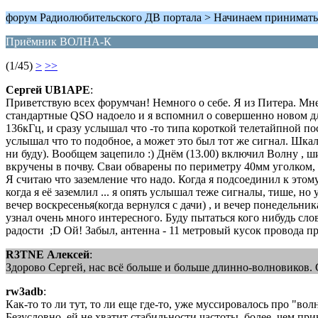
форум Радиолюбительского ДВ портала > Начинаем принимат
Приёмник ВОЛНА-К
(1/45)
>
>>
Сергей UB1APE
:
Приветствую всех форумчан! Немного о себе. Я из Питера. М
стандартные QSO надоело и я вспомнил о совершенно новом дл
136кГц, и сразу услышал что -то типа короткой телетайпной по
услышал что то подобное, а может это был тот же сигнал. Шкал
ни буду). Вообщем зацепило :) Днём (13.00) включил Волну , ш
вкручены в почву. Сваи обварены по периметру 40мм уголком, 
Я считаю что заземление что надо. Когда я подсоединил к это
когда я её заземлил ... я опять услышал теже сигналы, тише, н
вечер воскресенья(когда вернулся с дачи) , и вечер понедельни
узнал очень много интересного. Буду пытаться кого нибудь сло
радости ;D Ой! Забыл, антенна - 11 метровый кусок провода пр
R3TNE Алексей
:
Здорово Сергей, нас всё больше и больше длинно-волновиков.
rw3adb
:
Как-то то ли тут, то ли еще где-то, уже муссировалось про "волн
Безусловно, ей не хватит стабильности частоты, более, чем п