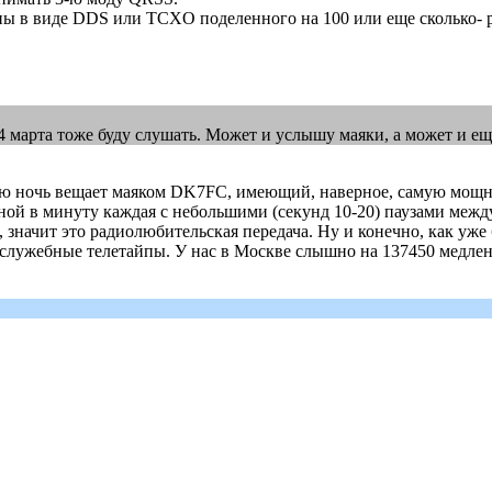
ы в виде DDS или TCXO поделенного на 100 или еще сколько- ре
3-4 марта тоже буду слушать. Может и услышу маяки, а может и ещё
ую ночь вещает маяком DK7FC, имеющий, наверное, самую мощн
ной в минуту каждая с небольшими (секунд 10-20) паузами между
 значит это радиолюбительская передача. Ну и конечно, как уже 
 служебные телетайпы. У нас в Москве слышно на 137450 медле