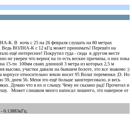
А-К. В ночь с 25 на 26 февраля слушать на 80 метрах
шу. Ведь ВОЛНА-К с 12 кГц может принимать! Перешёл на
тало ещё интереснее! Покрутил туда - сюда в другом месте
но не уверен что верно( на то есть веские причины, о них пока
 на 15-ти 100мм сваях длинной 3 метра из которых 2,5 м
 высоко, участки давали на бывшем болоте, это все знакомо :)
а корпусе относительно земли висит 95 Вольт переменки ;D. Но
о 59, днем 56. Меня это ещё больше заинтересовало, и весь
аяках. Думаю что я их и слышу. Чему не сказано рад! Прочитал и
ь решу. Может слишком много написал лишнего, это наверное от
- 0.13883кГц.