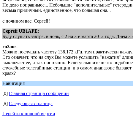
Но дело поправимое... Небольшие "дополнительные" гетеродин
весьма приличный. единственное, что большая она...
с почином вас, Сергей!
Сергей UB1APE
:
Буду слушать завтра, в ночь, с 2 на 3-е марта 2012 года. Днём 
rn3aus
:
Можно послушать частоту 136.172 кГц, там практически кажд
Это означает, что на слух Вы можете услышать "нажатия" длин
выключает ее, и так постоянно. Если услышите нечто подобное,
служебные телетайпные станции, и в самом диапазоне бывают
краях?
Навигация
[0]
Главная страница сообщений
[#]
Следующая страница
Перейти к полной версии