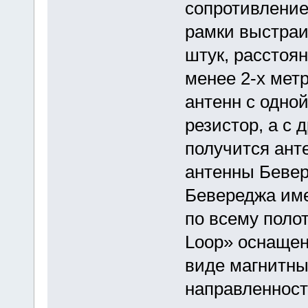
сопротивление
рамки выстраи
штук, расстоя
менее 2-х мет
антенн с одно
резистор, а с 
получится ант
антенны Бевер
Бевереджа им
по всему поло
Loop» оснащен
виде магнитны
направленност