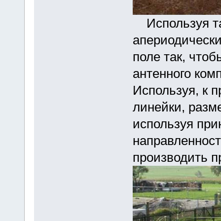
Используя та
апериодически
поле так, что
антенного комп
Используя, к п
линейки, разм
используя при
направленност
производить п