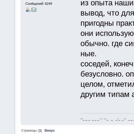
из опыта наши
Сообщений: 6249
вывод, что дл
пригодны прак
они использую
обычно. где с
ные.
соседей, конеч
безусловно. о
целом, отмети
другим типам 
--_ _ _ _ _ _ -- --_ _ _-_ _-- _ _ _
Страницы: [
1
]
Вверх