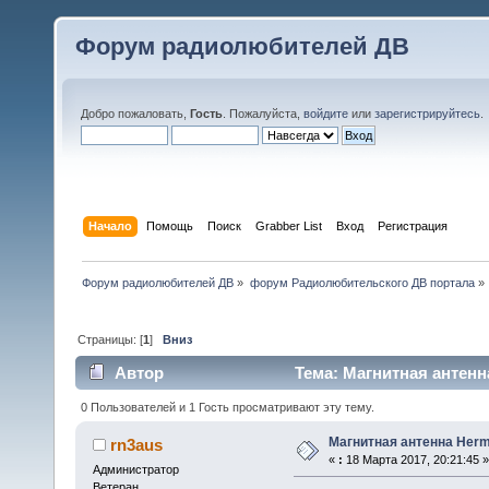
Форум радиолюбителей ДВ
Добро пожаловать,
Гость
. Пожалуйста,
войдите
или
зарегистрируйтесь
.
Начало
Помощь
Поиск
Grabber List
Вход
Регистрация
Форум радиолюбителей ДВ
»
форум Радиолюбительского ДВ портала
»
Страницы: [
1
]
Вниз
Автор
Тема: Магнитная антенн
0 Пользователей и 1 Гость просматривают эту тему.
Магнитная антенна Her
rn3aus
«
:
18 Марта 2017, 20:21:45 »
Администратор
Ветеран