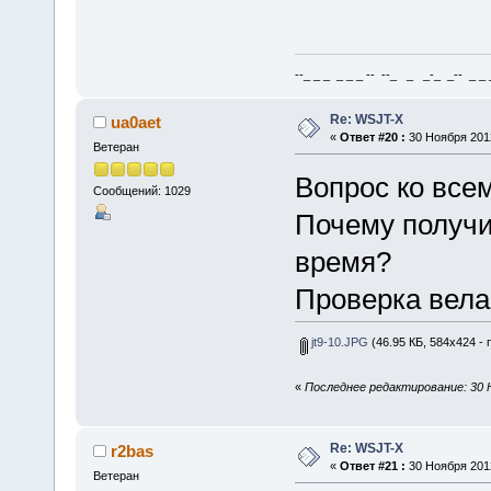
--_ _ _ _ _ _ -- --_ _ _-_ _-- _ _ _
Re: WSJT-X
ua0aet
«
Ответ #20 :
30 Ноября 2012
Ветеран
Вопрос ко все
Сообщений: 1029
Почему получи
время?
Проверка вела
jt9-10.JPG
(46.95 КБ, 584x424 - 
«
Последнее редактирование: 30 Н
Re: WSJT-X
r2bas
«
Ответ #21 :
30 Ноября 2012
Ветеран