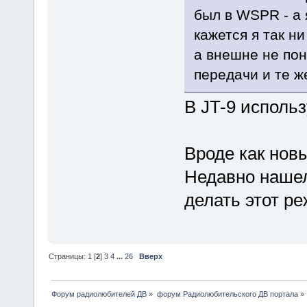
был в WSPR - а я
кажется я так н
а внешне не поня
передачи и те ж
В JT-9 использ
Вроде как нов
Недавно нашел
делать этот ре
Страницы:
1
[
2
]
3
4
...
26
Вверх
Форум радиолюбителей ДВ
»
форум Радиолюбительского ДВ портала
»