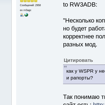
to RW3ADB:
Сообщений: 2958
ex rn3agc
"Несколько коп
но будет работ
корректнее пол
разных мод.
Цитировать
как у WSPR у не
и рапорты?
Так понимаю т
сайт есть:
http