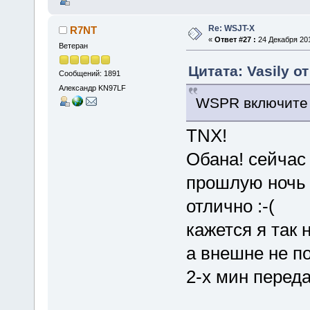
Re: WSJT-X
R7NT
«
Ответ #27 :
24 Декабря 201
Ветеран
Цитата: Vasily о
Сообщений: 1891
Александр KN97LF
WSPR включите и 
TNX!
Обана! сейчас 
прошлую ночь 
отлично :-(
кажется я так
а внешне не по
2-х мин переда