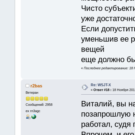
Чисто субъекти
уже достаточн
Если допустит
уменьшив ее р
вещей
еще должно бы
«
Последнее редактирование: 18 Н
Re: WSJT-X
r2bas
«
Ответ #18 :
18 Ноября 2012
Ветеран
Виталий, вы н
Сообщений: 2958
ex rn3agc
позапрошлую н
работал, судя 
Впрочем, и ег