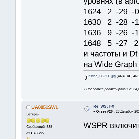
уровнях (в арг
1624 2 -29 -0
1630 2 -28 -1
1636 9 -26 -1
1648 5 -27 2.
и частоты и Dt 
на Wide Graph 
23dec_DK7FC.jpg
(44.46 КБ, 461
«
Последнее редактирование: 24 Д
Re: WSJT-X
UA0051SWL
«
Ответ #26 :
23 Декабря 201
Ветеран
WSPR включите 
Сообщений: 538
ex UA0SNV