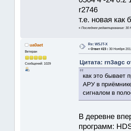
r2746
т.е. новая как
«
Последнее редактирование: 30 Н
Re: WSJT-X
ua0aet
«
Ответ #23 :
30 Ноября 2012
Ветеран
Цитата: rn3agc о
Сообщений: 1029
как это бывает
АРУ в приёмник
сигналом в поло
В деревне впе
программ: HD