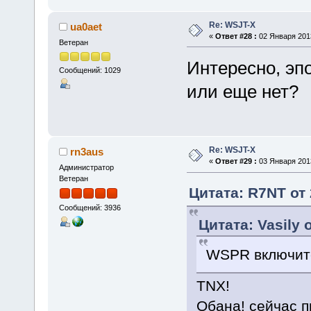
Re: WSJT-X
ua0aet
«
Ответ #28 :
02 Января 2013
Ветеран
Интересно, эп
Сообщений: 1029
или еще нет?
Re: WSJT-X
rn3aus
«
Ответ #29 :
03 Января 2013
Администратор
Ветеран
Цитата: R7NT от 
Сообщений: 3936
Цитата: Vasily 
WSPR включите 
TNX!
Обана! сейчас п