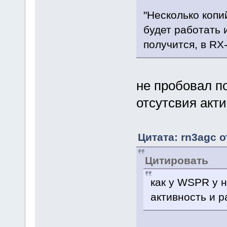
"Несколько копий
будет работать 
получится, в RX
не пробовал по
отсутсвия акти
Цитата: rn3agc о
Цитировать
как у WSPR у н
активность и 