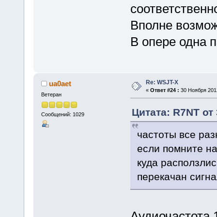
соответственн
Вполне возмож
В опере одна 
Re: WSJT-X
ua0aet
«
Ответ #24 :
30 Ноября 2012
Ветеран
Цитата: R7NT от 
Сообщений: 1029
частоты все раз
если помните на
куда расползли
перекачан сигна
Аудиочастота 