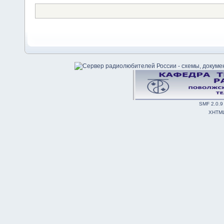
SMF 2.0.9
XHTM