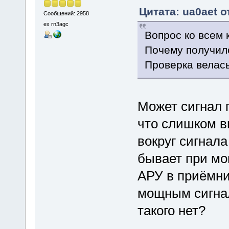
Цитата: ua0aet о
Сообщений: 2958
ex rn3agc
Вопрос ко всем 
Почему получило
Проверка велась
Может сигнал 
что слишком в
вокруг сигнала
бывает при м
АРУ в приёмни
мощным сигнал
такого нет?