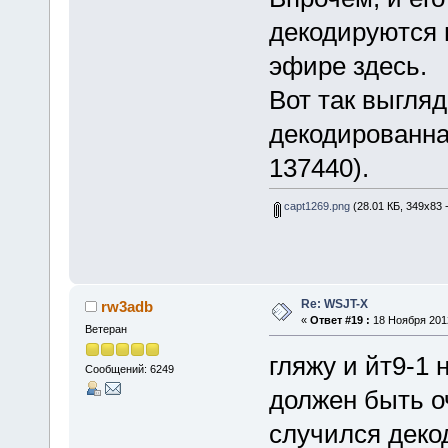
декодируются 
эфире здесь.
Вот так выгляд
декодированная
137440).
capt1269.png
(28.01 КБ, 349x83 
Re: WSJT-X
rw3adb
«
Ответ #19 :
18 Ноября 2012
Ветеран
гляжу и йт9-1 
Сообщений: 6249
должен быть о
случился деко