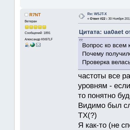
Re: WSJT-X
R7NT
«
Ответ #22 :
30 Ноября 2012
Ветеран
Цитата: ua0aet о
Сообщений: 1891
Александр KN97LF
Вопрос ко всем 
Почему получило
Проверка велась
частоты все р
уровням - есл
то понятно бу
Видимо был сл
TX(?)
Я как-то (не 