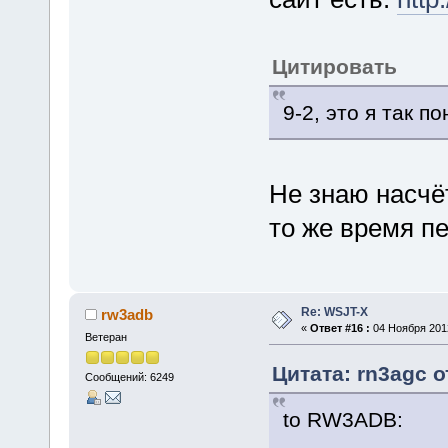
Цитировать
9-2, это я так п
Не знаю насчё
то же время п
Re: WSJT-X
rw3adb
«
Ответ #16 :
04 Ноября 2012
Ветеран
Цитата: rn3agc о
Сообщений: 6249
to RW3ADB: