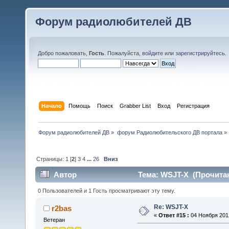
Форум радиолюбителей ДВ
Добро пожаловать,
Гость
. Пожалуйста,
войдите
или
зарегистрируйтесь
.
Начало
Помощь
Поиск
Grabber List
Вход
Регистрация
Форум радиолюбителей ДВ
»
форум Радиолюбительского ДВ портала
»
Страницы:
1
[
2
]
3
4
...
26
Вниз
Автор
Тема: WSJT-X (Прочитан
0 Пользователей и 1 Гость просматривают эту тему.
Re: WSJT-X
r2bas
«
Ответ #15 :
04 Ноября 2012
Ветеран