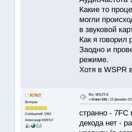
Какие то проце
могли происхо
в звуковой кар
Как я говорил 
Заодно и прове
режиме.
Хотя в WSPR в
Re: WSJT-X
R7NT
«
Ответ #25 :
23 Декабря 201
Ветеран
странно - 7FC 
Сообщений: 1891
Александр KN97LF
декода нет - 