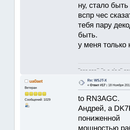
ну, стало быть
вспр чес сказа
тебя пару деко
быть.
у меня только 
--_ _ _ _ _ _ -- --_ _ _-_ _-- _ _ _
Re: WSJT-X
ua0aet
«
Ответ #17 :
18 Ноября 2012
Ветеран
to RN3AGC.
Сообщений: 1029
Андрей, а DK7
пониженной
мощностью раб