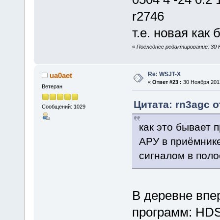
r2746
т.е. новая как
«
Последнее редактирование: 30 Н
Re: WSJT-X
ua0aet
«
Ответ #23 :
30 Ноября 2012
Ветеран
Цитата: rn3agc о
Сообщений: 1029
как это бывает
АРУ в приёмник
сигналом в поло
В деревне впе
программ: HD