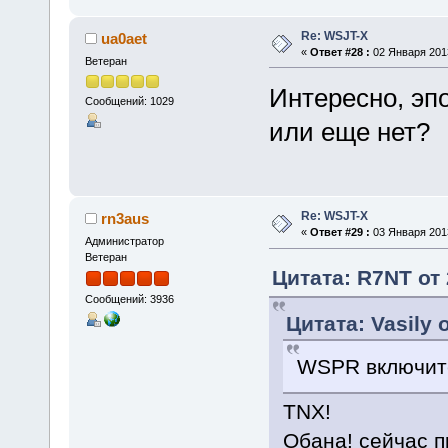
Re: WSJT-X
ua0aet
«
Ответ #28 :
02 Января 2013
Ветеран
Интересно, эп
Сообщений: 1029
или еще нет?
Re: WSJT-X
rn3aus
«
Ответ #29 :
03 Января 2013
Администратор
Ветеран
Цитата: R7NT от 
Сообщений: 3936
Цитата: Vasily 
WSPR включите 
TNX!
Обана! сейчас п