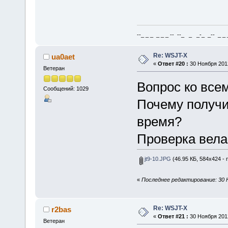
--_ _ _ _ _ _ -- --_ _ _-_ _-- _ _ _
Re: WSJT-X
ua0aet
«
Ответ #20 :
30 Ноября 2012
Ветеран
Вопрос ко все
Сообщений: 1029
Почему получи
время?
Проверка вела
jt9-10.JPG
(46.95 КБ, 584x424 - 
«
Последнее редактирование: 30 Н
Re: WSJT-X
r2bas
«
Ответ #21 :
30 Ноября 2012
Ветеран