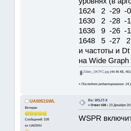
уровнях (в арг
1624 2 -29 -0
1630 2 -28 -1
1636 9 -26 -1
1648 5 -27 2.
и частоты и Dt 
на Wide Graph 
23dec_DK7FC.jpg
(44.46 КБ, 461
«
Последнее редактирование: 24 Д
Re: WSJT-X
UA0051SWL
«
Ответ #26 :
23 Декабря 201
Ветеран
WSPR включите 
Сообщений: 538
ex UA0SNV