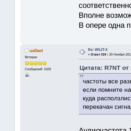
соответственн
Вполне возмож
В опере одна 
Re: WSJT-X
ua0aet
«
Ответ #24 :
30 Ноября 2012
Ветеран
Цитата: R7NT от 
Сообщений: 1029
частоты все раз
если помните на
куда расползли
перекачан сигна
Аудиочастота 