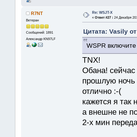
Re: WSJT-X
R7NT
«
Ответ #27 :
24 Декабря 201
Ветеран
Цитата: Vasily о
Сообщений: 1891
Александр KN97LF
WSPR включите и 
TNX!
Обана! сейчас 
прошлую ночь 
отлично :-(
кажется я так
а внешне не по
2-х мин переда