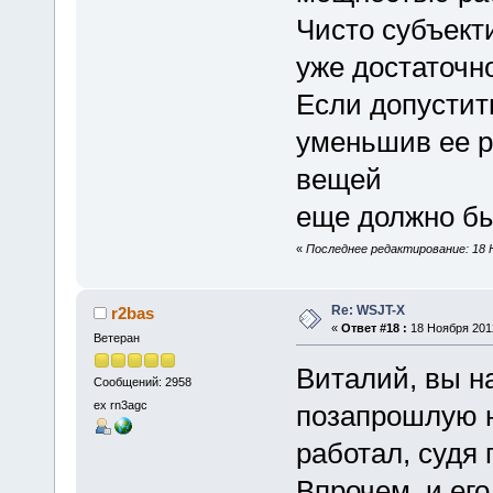
Чисто субъекти
уже достаточн
Если допустит
уменьшив ее р
вещей
еще должно бы
«
Последнее редактирование: 18 Н
Re: WSJT-X
r2bas
«
Ответ #18 :
18 Ноября 2012
Ветеран
Виталий, вы н
Сообщений: 2958
ex rn3agc
позапрошлую н
работал, судя 
Впрочем, и ег