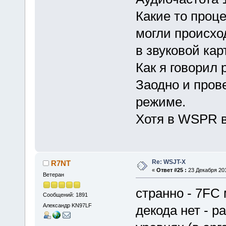
Какие то проце
могли происхо
в звуковой кар
Как я говорил 
Заодно и прове
режиме.
Хотя в WSPR в
Re: WSJT-X
R7NT
«
Ответ #25 :
23 Декабря 201
Ветеран
странно - 7FC 
Сообщений: 1891
Александр KN97LF
декода нет - 