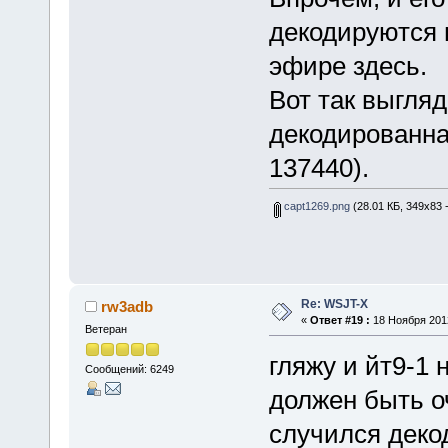
декодируются 
эфире здесь.
Вот так выгляд
декодированная
137440).
capt1269.png
(28.01 КБ, 349x83 
Re: WSJT-X
rw3adb
«
Ответ #19 :
18 Ноября 2012
Ветеран
гляжу и йт9-1 
Сообщений: 6249
должен быть о
случился деко