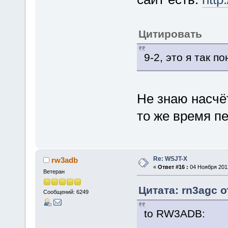
Цитировать
9-2, это я так п
Не знаю насчё
то же время п
Re: WSJT-X
rw3adb
«
Ответ #16 :
04 Ноября 2012
Ветеран
Цитата: rn3agc о
Сообщений: 6249
to RW3ADB: