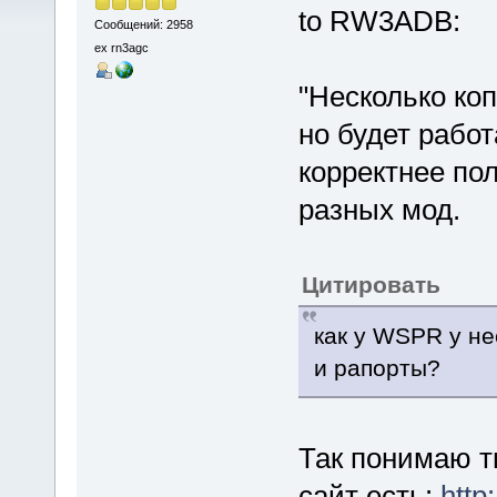
to RW3ADB:
Сообщений: 2958
ex rn3agc
"Несколько коп
но будет работ
корректнее пол
разных мод.
Цитировать
как у WSPR у не
и рапорты?
Так понимаю т
сайт есть:
http