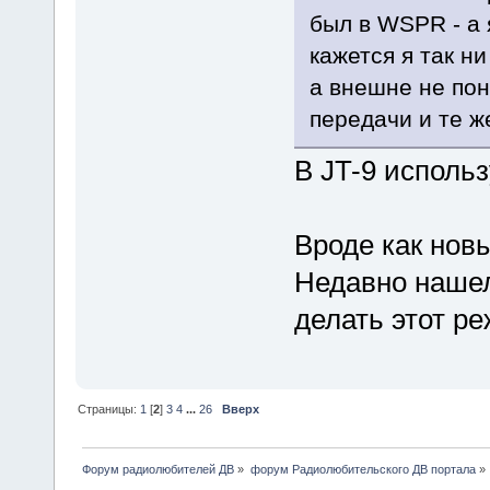
был в WSPR - а я
кажется я так н
а внешне не поня
передачи и те ж
В JT-9 использ
Вроде как нов
Недавно нашел
делать этот ре
Страницы:
1
[
2
]
3
4
...
26
Вверх
Форум радиолюбителей ДВ
»
форум Радиолюбительского ДВ портала
»