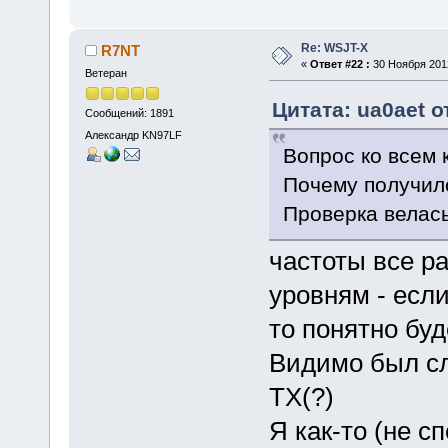
Re: WSJT-X
R7NT
«
Ответ #22 :
30 Ноября 2012
Ветеран
Цитата: ua0aet о
Сообщений: 1891
Александр KN97LF
Вопрос ко всем 
Почему получило
Проверка велась
частоты все р
уровням - есл
то понятно бу
Видимо был сл
TX(?)
Я как-то (не 