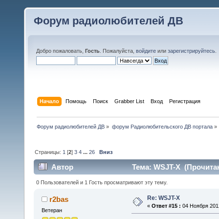
Форум радиолюбителей ДВ
Добро пожаловать,
Гость
. Пожалуйста,
войдите
или
зарегистрируйтесь
.
Начало
Помощь
Поиск
Grabber List
Вход
Регистрация
Форум радиолюбителей ДВ
»
форум Радиолюбительского ДВ портала
»
Страницы:
1
[
2
]
3
4
...
26
Вниз
Автор
Тема: WSJT-X (Прочитан
0 Пользователей и 1 Гость просматривают эту тему.
Re: WSJT-X
r2bas
«
Ответ #15 :
04 Ноября 2012
Ветеран