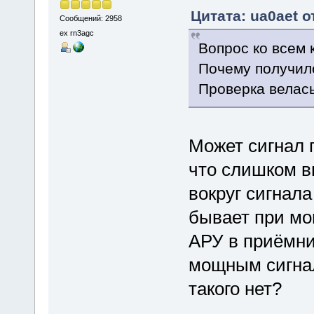
Цитата: ua0aet о
Сообщений: 2958
ex rn3agc
Вопрос ко всем 
Почему получило
Проверка велась
Может сигнал 
что слишком в
вокруг сигнала
бывает при м
АРУ в приёмни
мощным сигнал
такого нет?