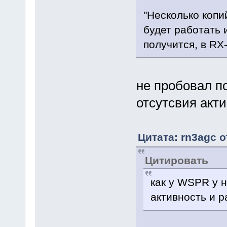
"Несколько копий
будет работать 
получится, в RX
не пробовал по
отсутсвия акти
Цитата: rn3agc о
Цитировать
как у WSPR у н
активность и 