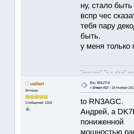
ну, стало быть
вспр чес сказа
тебя пару деко
быть.
у меня только 
--_ _ _ _ _ _ -- --_ _ _-_ _-- _ _ _
Re: WSJT-X
ua0aet
«
Ответ #17 :
18 Ноября 2012
Ветеран
to RN3AGC.
Сообщений: 1029
Андрей, а DK7
пониженной
мощностью раб