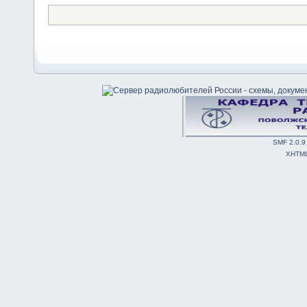
SMF 2.0.9
XHTM