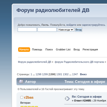
Форум радиолюбителей ДВ
Добро пожаловать,
Гость
. Пожалуйста,
войдите
или
зарегистрируйтесь
.
Начало
Помощь
Поиск
Grabber List
Вход
Регистрация
Форум радиолюбителей ДВ
»
форум Радиолюбительского ДВ портала
»
Страницы:
1
...
1298
1299
[
1300
]
1301
1302
...
1347
Вниз
Автор
Тема: Сегодня в эфире 
0 Пользователей и 16 Гостей просматривают эту тему.
Re: Сегодня в эфире
r2bas
«
Ответ #19485 :
29 Ноября 2
Ветеран