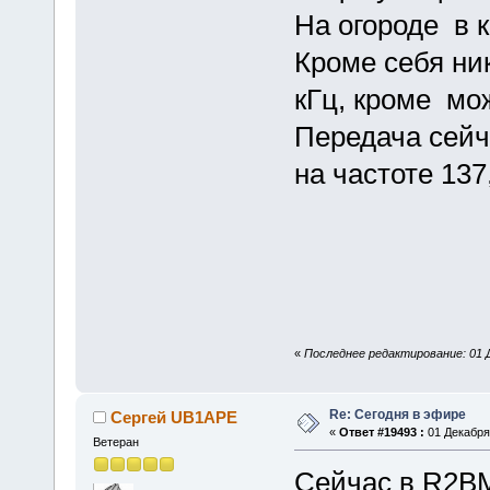
На огороде в 
Кроме себя ни
кГц, кроме мо
Передача сейч
на частоте 137,
«
Последнее редактирование: 01 Д
Re: Сегодня в эфире
Сергей UB1APE
«
Ответ #19493 :
01 Декабря 
Ветеран
Сейчас в R2BM