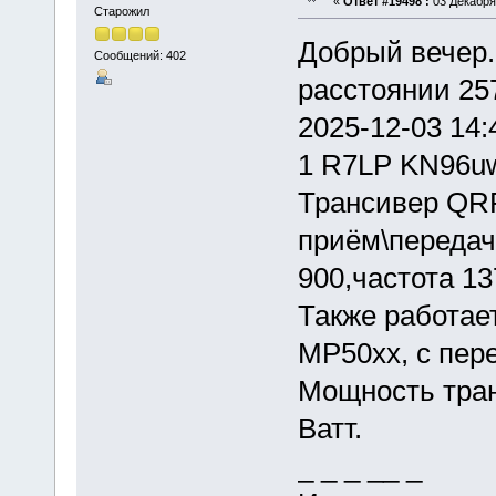
«
Ответ #19498 :
03 Декабря 
Старожил
Добрый вечер.
Сообщений: 402
расстоянии 257
2025-12-03 1
1 R7LP KN96uw
Трансивер QRP
приём\передач
900,частота 13
Также работае
MP50хх, с пер
Мощность тран
Ватт.
_ _ _ __ _