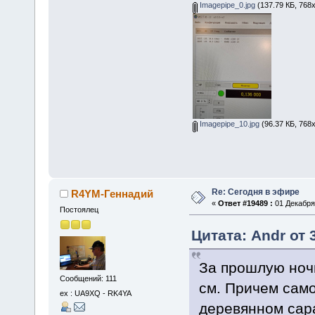
Imagepipe_0.jpg
(137.79 КБ, 768
Imagepipe_10.jpg
(96.37 КБ, 768
Re: Сегодня в эфире
R4YM-Геннадий
«
Ответ #19489 :
01 Декабря 
Постоялец
Цитата: Andr от 
За прошлую ночь
Сообщений: 111
см. Причем само
ex : UA9XQ - RK4YA
деревянном сара