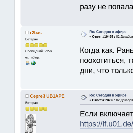
разу не попала
Re: Сегодня в эфире
r2bas
«
Ответ #19495 :
02 Декабря 
Ветеран
Когда как. Ра
Сообщений: 2958
ex rn3agc
поохотиться, 
дни, что тольк
Re: Сегодня в эфире
Сергей UB1APE
«
Ответ #19496 :
02 Декабря 
Ветеран
Если включает
https://lf.u01.de