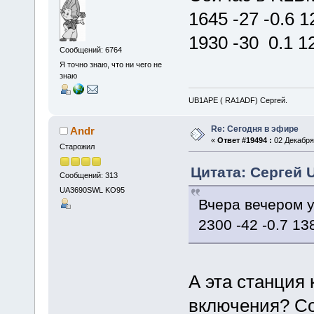
1645 -27 -0.6
1930 -30 0.1 
Сообщений: 6764
Я точно знаю, что ни чего не
знаю
UB1APE ( RA1ADF) Сергей.
Re: Сегодня в эфире
Andr
«
Ответ #19494 :
02 Декабря 
Старожил
Цитата: Сергей 
Сообщений: 313
UA3690SWL KO95
Вчера вечером у
2300 -42 -0.7 1
А эта станция
включения? Со