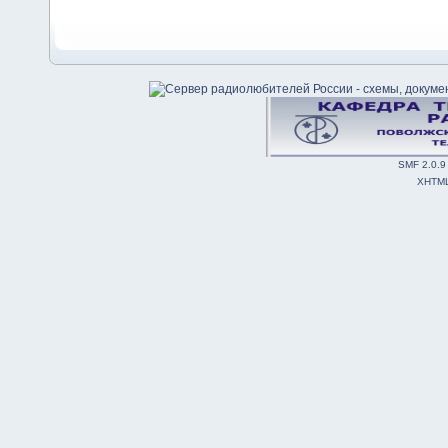
SMF 2.0.9
XHTM