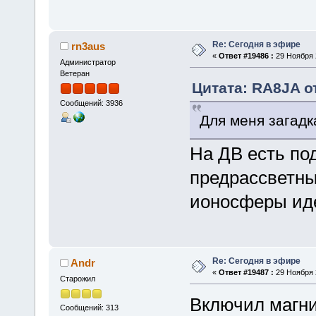
Re: Сегодня в эфире
rn3aus
«
Ответ #19486 :
29 Ноября 2
Администратор
Ветеран
Цитата: RA8JA от
Сообщений: 3936
Для меня загадка
На ДВ есть по
предрассветны
ионосферы идет
Re: Сегодня в эфире
Andr
«
Ответ #19487 :
29 Ноября 2
Старожил
Включил магни
Сообщений: 313