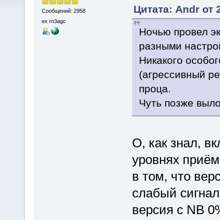
Цитата: Andr от 
Сообщений: 2958
ex rn3agc
Ночью провел эк
разными настро
Никакого особо
(агрессивный ре
проца.
Чуть позже выло
О, как знал, 
уровнях приём
в том, что вер
слабый сигнал 
версия с NB 0%