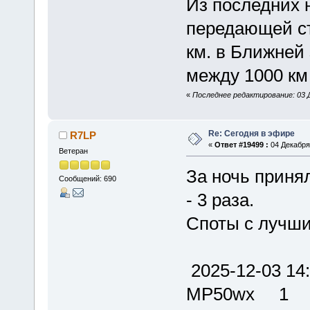
Из последних 
передающей ст
км. в Ближней 
между 1000 км
«
Последнее редактирование: 03 Д
Re: Сегодня в эфире
R7LP
«
Ответ #19499 :
04 Декабря 
Ветеран
За ночь принял
Сообщений: 690
- 3 раза.
Споты с лучш
2025-12-03
MP50wx 1