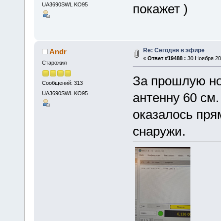
UA3690SWL KO95
покажет )
Re: Сегодня в эфире
Andr
«
Ответ #19488 :
30 Ноября 202
Старожил
За прошлую но
Сообщений: 313
UA3690SWL KO95
антенну 60 см
оказалось пря
снаружи.