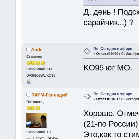
Д. день ! Под
сарайчик...) ?
Re: Сегодня в эфире
Andr
«
Ответ #19490 :
01 Декабря 
Старожил
KO95 юг МО.
Сообщений: 313
UA3690SWL KO95
Re: Сегодня в эфире
R4YM-Геннадий
«
Ответ #19491 :
01 Декабря 
Постоялец
Хорошо. Отмеч
(21-по России)
Это,как то ст
Сообщений: 111
ex : UA9XQ - RK4YA