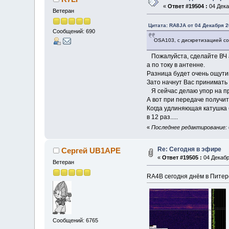
«
Ответ #19504 :
04 Дека
Ветеран
Цитата: RA8JA от 04 Декабря 2
Сообщений: 690
OSA103, с дискретизацией с
Пожалуйста, сделайте ВЧ 
а по току в антенне.
Разница будет очень ощути
Зато начнут Вас принимать 
Я сейчас делаю упор на пр
А вот при передаче получит
Когда удлиняющая катушка 
в 12 раз.....
«
Последнее редактирование: 0
Re: Сегодня в эфире
Сергей UB1APE
«
Ответ #19505 :
04 Декабр
Ветеран
RA4B сегодня днём в Питер
Сообщений: 6765