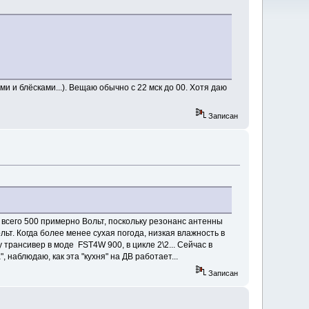
и и блёсками...). Вещаю обычно с 22 мск до 00. Хотя даю
Записан
всего 500 примерно Вольт, поскольку резонанс антенны
льт. Когда более менее сухая погода, низкая влажность в
трансивер в моде FST4W 900, в цикле 2\2... Сейчас в
 наблюдаю, как эта "кухня" на ДВ работает...
Записан