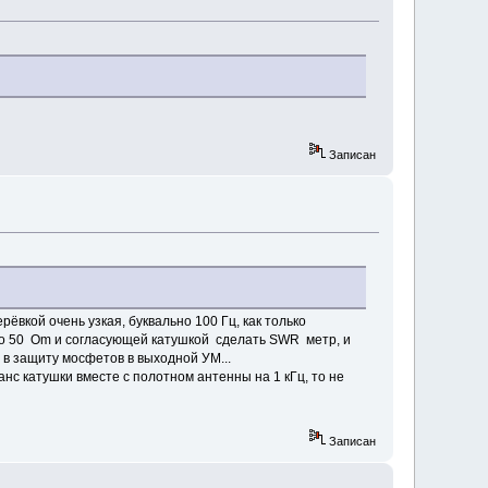
Записан
ёвкой очень узкая, буквально 100 Гц, как только
по 50 Om и согласующей катушкой сделать SWR метр, и
а в защиту мосфетов в выходной УМ...
нс катушки вместе с полотном антенны на 1 кГц, то не
Записан