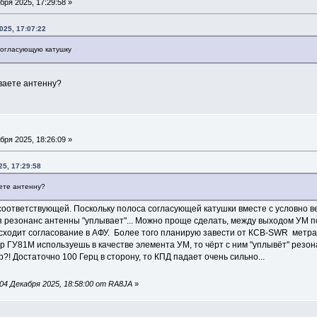
бря 2025, 17:29:58 »
025, 17:07:22
согласующую катушку
ваете антенну?
бря 2025, 18:26:09 »
5, 17:29:58
ете антенну?
оответствующей. Поскольку полоса согласующей катушки вместе с условно вер
 резонанс антенны "уплывает"... Можно проще сделать, между выходом УМ 
оисходит согласование в АФУ. Более того планирую завести от КСВ-SWR метр
р ГУ81М используешь в качестве элемента УМ, то чёрт с ним "уплывёт" резона
?! Достаточно 100 Герц в сторону, то КПД падает очень сильно...
04 Декабря 2025, 18:58:00 от RA8JA
»