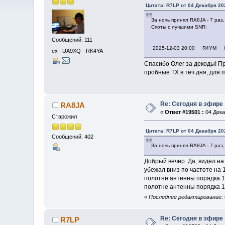
Цитата: R7LP от 04 Декабря 202
За ночь принял RA8JA - 7 раз,
Споты с лучшими SNR:
Сообщений: 111
2025-12-03 20:00 R4YM
ex : UA9XQ - RK4YA
Cпасибо Олег за декоды! Пр
пробные ТХ в теч.дня, для 
Re: Сегодня в эфире
RA8JA
«
Ответ #19501 :
04 Дека
Старожил
Цитата: R7LP от 04 Декабря 202
Сообщений: 402
За ночь принял RA8JA - 7 раз,
Добрый вечер. Да, видел н
убежал вниз по частоте на 
полотне антенны порядка 1,
полотне антенны порядка 1 
«
Последнее редактирование: 
Re: Сегодня в эфире
R7LP