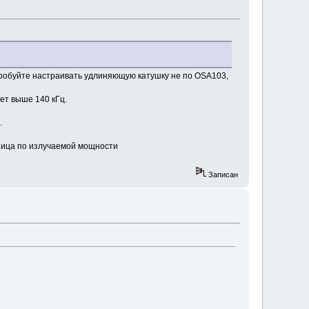
пробуйте настраивать удлиняющую катушку не по OSA103,
ет выше 140 кГц.
.
зница по излучаемой мощности
Записан