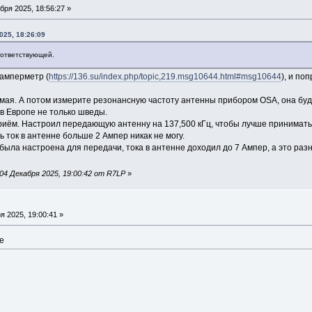
бря 2025, 18:56:27 »
025, 18:26:09
оответствующей.
амперметр (
https://136.su/index.php/topic,219.msg10644.html#msg10644
), и по
мая. А потом измерите резонансную частоту антенны прибором OSA, она буд
в Европе не только шведы.
иём. Настроил передающую антенну на 137,500 кГц, чтобы лучше принимать
ь ток в антенне больше 2 Ампер никак не могу.
была настроена для передачи, тока в антенне доходил до 7 Ампер, а это ра
4 Декабря 2025, 19:00:42 от R7LP
»
я 2025, 19:00:41 »
е