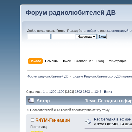
Форум радиолюбителей ДВ
Добро пожаловать,
Гость
. Пожалуйста,
войдите
или
зарегистрируйте
Начало
Помощь
Поиск
Grabber List
Вход
Регистрация
Форум радиолюбителей ДВ
»
форум Радиолюбительского ДВ портал
Страницы:
1
...
1299
1300
[
1301
]
1302
1303
...
1347
Вниз
Автор
Тема: Сегодня в эфир
0 Пользователей и 13 Гостей просматривают эту тему.
Re: Сегодня в эфире
R4YM-Геннадий
«
Ответ #19500 :
04 Дека
Постоялец