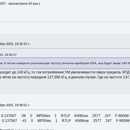
x637 - просмотрено 63 раз.)
бря 2025, 19:36:33 »
5, 18:56:27
я. А потом измерите резонансную частоту антенны прибором OSA, она будет выше 140 кГ
уходит до 140 кГц, то ток потребления УМ увеличивается сверх предела. КПД
чётко на частоту передачи 137,566 кГц, в данном случае. Где на частоте 13
бря 2025, 19:48:51 »
JA 0.137567 -39 0 MP50wx 1 R7LP KN96uw 2577 247 F-900/W-
JA 0.137567 -41 0 MP50wx 1 R7LP KN96uw 2577 247 F-900/W-