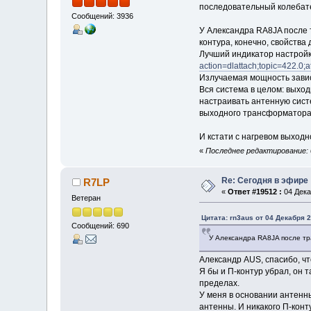
последовательный колебате
Сообщений: 3936
У Александра RA8JA после 
контура, конечно, свойства
Лучший индикатор настройк
action=dlattach;topic=422.0;
Излучаемая мощность зависи
Вся система в целом: выхо
настраивать антенную сист
выходного трансформатора. 
И кстати с нагревом выход
«
Последнее редактирование: 0
Re: Сегодня в эфире
R7LP
«
Ответ #19512 :
04 Дека
Ветеран
Цитата: rn3aus от 04 Декабря 2
Сообщений: 690
У Александра RA8JA после тр
Александр AUS, спасибо, чт
Я бы и П-контур убрал, он 
пределах.
У меня в основании антенны
антенны. И никакого П-конту