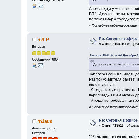
ex : UA9XQ - RK4YA
Александр,а у меня все нао
БП ). И,если нарушить резо
по току,замер у холодного 
«
Последнее редактирование: 
Re: Сегодня в эфире
R7LP
«
Ответ #19510 :
04 Дека
Ветеран
Цитата: RA8JA от 04 Декабря 2
Сообщений: 690
Да, если резонанс антенны ух
Ток потребления снижать д
Раз ток усилителя растет, 
вплоть до нуля.
Я когда только пришел на 1
верил: ведь зачем антенну р
А когда попробовал настрои
«
Последнее редактирование: 0
Re: Сегодня в эфире
rn3aus
«
Ответ #19511 :
04 Декаб
Администратор
Ветеран
У большинства из нас выхо