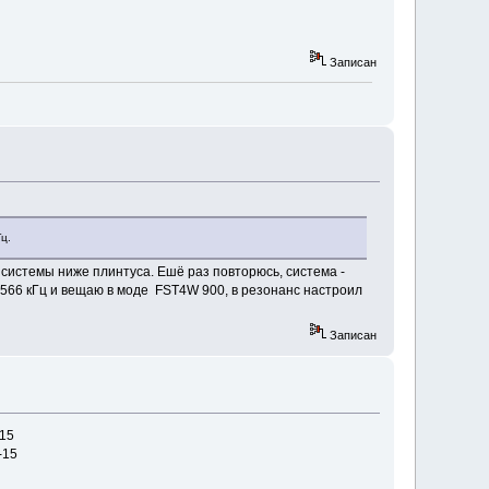
Записан
ц.
 системы ниже плинтуса. Ешё раз повторюсь, система -
7,566 кГц и вещаю в моде FST4W 900, в резонанс настроил
Записан
15
15