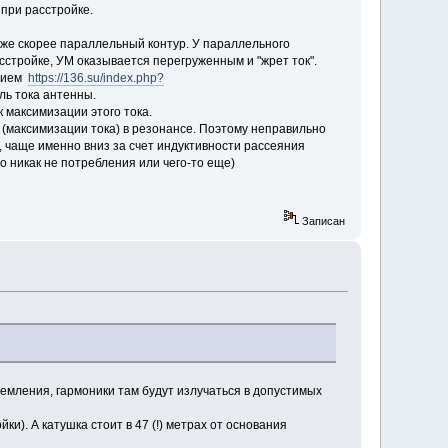
при расстройке.
уже скорее параллельный контур. У параллельного
асстройке, УМ оказывается перегруженным и "жрет ток".
ением
https://136.su/index.php?
ль тока антенны.
 максимизации этого тока.
 (максимизации тока) в резонансе. Поэтому неправильно
, чаще именно вниз за счет индуктивности рассеяния
о никак не потребления или чего-то еще)
Записан
земления, гармоники там будут излучаться в допустимых
и). А катушка стоит в 47 (!) метрах от основания