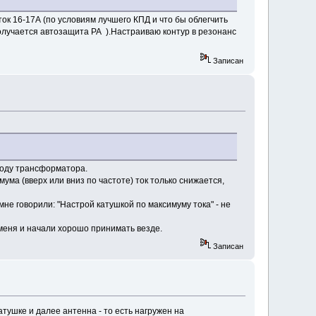
ок 16-17А (по условиям лучшего КПД и что бы облегчить
Получается автозащита РА ).Настраиваю контур в резонанс
Записан
воду трансформатора.
ума (вверх или вниз по частоте) ток только снижается,
мне говорили: "Настрой катушкой по максимуму тока" - не
 меня и начали хорошо принимать везде.
Записан
ушке и далее антенна - то есть нагружен на