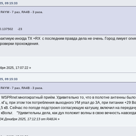
5, 09:15:33
 R4YM - 7 раз, RA4B - 3 раза.
 0.137502 -23
актикую иногда ТХ +RX с последним правда дела не очень. Город ликует огням
проверки прохождения.
бря 2025, 17:07:22 »
5, 09:15:33
 R4YM - 7 раз, RA4B - 3 раза.
а WSPRnet многократный приём. Удивительно то, что в полотне антенны было 
1 кГц, при этом ток потребления выходного УМ упал до 3А, при питании +29 Во
5 кВ. Сейчас по погоде подстроил согласующую катушку, включил на передачу 
кВольт. "Удивительны дела, как дух положит волны в свою вечность навсегда",
04 Декабря 2025, 17:12:13 от RA8JA
»