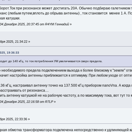
борот.Ток при резонансе может достигать 20А. Обычно подбираю галетником т
нанс (любым путем,вплоть до обрыва антенны) , ток становится менее 1 А. 
края катушки.
04 Декабря 2025, 20:37:45 от R4YM Геннадий
»
бря 2025, 21:34:22 »
025, 19:36:33
одит до 140 кГц, то ток потребления УМ увеличивается сверх предела.
о необходимого предела подключением выхода к более близкому к "земле" от
значит настройка антенны приближается к оптимуму. При любом уходе от оптим
36 кГц, настраивал антенну точно на 137.500 кГц прибором nanoVna. А когда 
асстраивать от резонанса....
ть антенну катушкой не на рабочую частоту, а по максимуму тока, вот тут то
4 Декабря 2025, 22:16:58 от R7LP
»
ря 2025, 22:33:36 »
дная обмотка трансформатора подключена непосредственно к удлиняющей кат