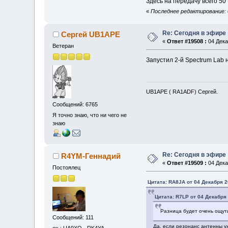
Здесь на передачу всего 50 
«
Последнее редактирование: 
Re: Сегодня в эфире
Сергей UB1APE
«
Ответ #19508 :
04 Дека
Ветеран
Запустил 2-й Spectrum Lab н
UB1APE ( RA1ADF) Сергей.
Сообщений: 6765
Я точно знаю, что ни чего не
знаю
Re: Сегодня в эфире
R4YM-Геннадий
«
Ответ #19509 :
04 Дека
Постоялец
Цитата: RA8JA от 04 Декабря 2
Цитата: R7LP от 04 Декабря 
Разница будет очень ощут
Сообщений: 111
Да, если резонанс антенны ух