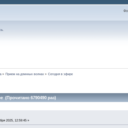
Фо
сь
.
а
»
Прием на длинных волнах
»
Сегодня в эфире
е (Прочитано 6790490 раз)
бря 2025, 12:59:45 »