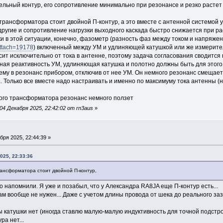
льный контур, его сопротивление минимально при резонансе и резко растет 
трансформатора стоит двойной П-контур, а это вместе с антенной системой 
 другие и сопротивление нагрузки выходного каскада быстро снижается при р
и в этой ситуации, конечно, фазометр (разность фаз между током и напряж
attach=19178
) включенный между УМ и удлиняющей катушкой или же измерите
т исключительно от тока в антенне, поэтому задача согласования сводится к
дная реактивность УМ, удлиняющая катушка и полотно должны быть для этого
ему в резонанс прибором, отключив от нее УМ. Он немного резонанс смещает
Только все вместе надо настраивать и именно по максимуму тока антенны (н
ного трансформатора резонанс немного ползет
4 Декабря 2025, 22:42:02 от rn3aus
»
бря 2025, 22:44:39 »
025, 22:33:36
ансформатора стоит двойной П-контур,
о напомнили. Я уже и позабыл, что у Александра RA8JA еще П-контур есть...
там вообще не нужен... Даже с учетом длины провода от шека до реального за
 катушки нет (иногда ставлю малую-малую индуктивность для точной подстройк
ра нет...