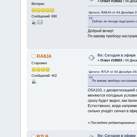
«
Ответ #19502 :
04 Дека
Ветеран
Цитата: RA8JA от 04 Декабря 2
Сообщений: 690
Сейчас по погоде подстроил 
Добрый вечер!
По какому прибору настраи
Re: Сегодня в эфире
RA8JA
«
Ответ #19503 :
04 Дека
Старожил
Цитата: R7LP от 04 Декабря 202
Сообщений: 402
По какому прибору настраива
OSA103, с дискретизацией с
меняются погодные условия
сразу будет видно, как пр
Естественно, когда наприме
сильно упадёт сигнал в эфир
«
Последнее редактирование: 
Re: Сегодня в эфире
R7LP