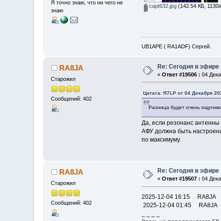
Я точно знаю, что ни чего не
capt632.jpg
(142.54 КБ, 1130
знаю
UB1APE ( RA1ADF) Сергей.
Re: Сегодня в эфире
RA8JA
«
Ответ #19506 :
04 Дека
Старожил
Цитата: R7LP от 04 Декабря 202
Сообщений: 402
Разница будет очень ощутима
Да, если резонанс антенны 
АФУ должна быть настроена 
по максимуму.
Re: Сегодня в эфире
RA8JA
«
Ответ #19507 :
04 Дека
Старожил
2025-12-04 16:15 RA8
Сообщений: 402
2025-12-04 01:45 RA8
_ _ _ _