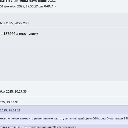
Ватт!!! И антенна ниже плинтуса...
04 Декабря 2025, 19:55:22 от RA8JA
»
бря 2025, 20:27:29 »
а 137566 а вдруг увижу.
бря 2025, 20:27:38 »
025, 19:36:33
2025, 18:56:27
имая. А потом измерите резонансную частоту антенны прибором OSA, она будет выше 140
одит до 140 кГц, то ток потребления УМ увеличиваеся.