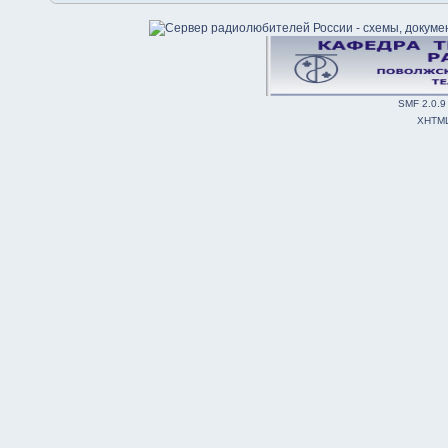
SMF 2.0.9
XHTM