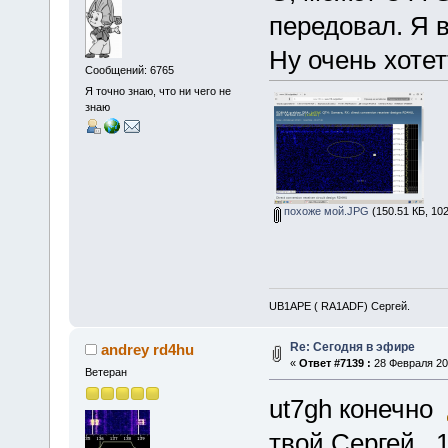
передовал. Я 
Ну очень хоте
Сообщений: 6765
Я точно знаю, что ни чего не
знаю
похоже мой.JPG
(150.51 КБ, 10
UB1APE ( RA1ADF) Сергей.
Re: Сегодня в эфире
andrey rd4hu
«
Ответ #7139 :
28 Февраля 201
Ветеран
ut7gh конечно
твой Сергей , 