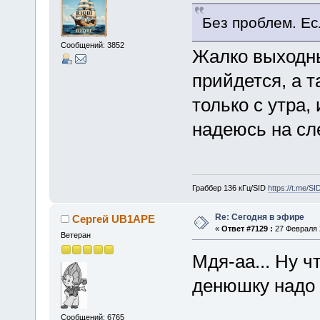
Без проблем. Ес
Сообщений: 3852
Жалко выходны
прийдется, а т
только с утра,
надеюсь на сл
Граббер 136 кГц/SID
https://t.me/S
Re: Сегодня в эфире
Сергей UB1APE
«
Ответ #7129 :
27 Февраля 2
Ветеран
Мдя-аа... Ну ч
денюшку надо 
Сообщений: 6765