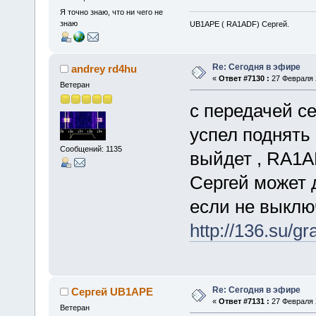
Я точно знаю, что ни чего не
знаю
UB1APE ( RA1ADF) Сергей.
Re: Сегодня в эфире
andrey rd4hu
«
Ответ #7130 :
27 Февраля 2
Ветеран
с передачей се
успел поднять
Сообщений: 1135
выйдет , RA1A
Сергей может 
если не выклю
http://136.su/gr
Re: Сегодня в эфире
Сергей UB1APE
«
Ответ #7131 :
27 Февраля 2
Ветеран