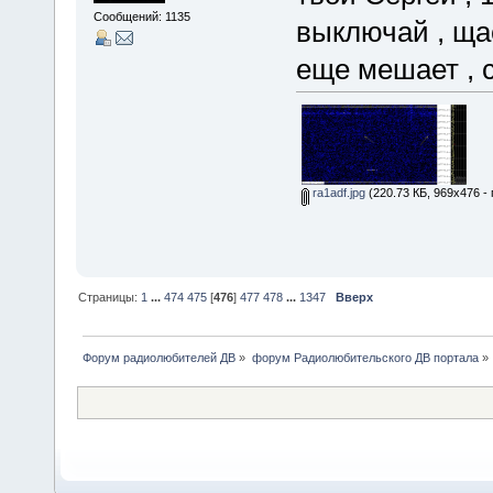
Сообщений: 1135
выключай , щас
еще мешает , с
ra1adf.jpg
(220.73 КБ, 969x476 -
Страницы:
1
...
474
475
[
476
]
477
478
...
1347
Вверх
Форум радиолюбителей ДВ
»
форум Радиолюбительского ДВ портала
»