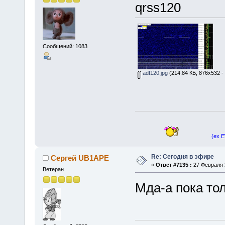
qrss120
Сообщений: 1083
adf120.jpg
(214.84 КБ, 876x532 -
(ex 
Re: Сегодня в эфире
Сергей UB1APE
«
Ответ #7135 :
27 Февраля 2
Ветеран
Мда-а пока то