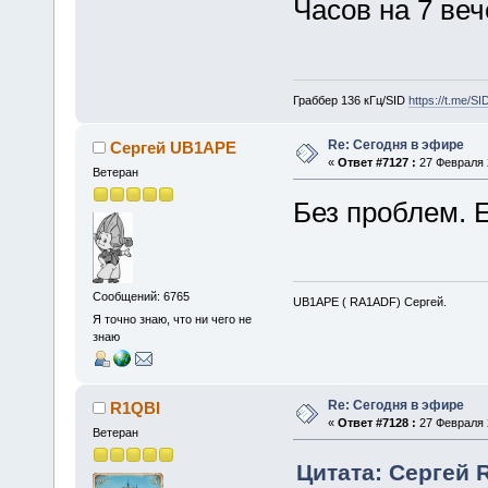
Часов на 7 ве
Граббер 136 кГц/SID
https://t.me/S
Re: Сегодня в эфире
Сергей UB1APE
«
Ответ #7127 :
27 Февраля 2
Ветеран
Без проблем. Е
Сообщений: 6765
UB1APE ( RA1ADF) Сергей.
Я точно знаю, что ни чего не
знаю
Re: Сегодня в эфире
R1QBI
«
Ответ #7128 :
27 Февраля 2
Ветеран
Цитата: Сергей 