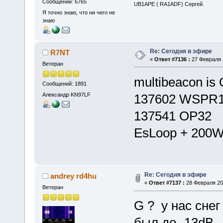
Сообщений: 6765
UB1APE ( RA1ADF) Сергей.
Я точно знаю, что ни чего не
знаю
Re: Сегодня в эфире
R7NT
«
Ответ #7136 :
27 Февраля 2
Ветеран
multibeacon is
Сообщений: 1891
Александр KN97LF
137602 WSPR
137541 OP32
EsLoop + 200W
Re: Сегодня в эфире
andrey rd4hu
«
Ответ #7137 :
28 Февраля 201
Ветеран
G ? у нас снег
был до -13dB