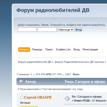
Форум радиолюбителей ДВ
Добро пожаловать,
Гость
. Пожалуйста,
войдите
или
зарегистрируйтесь
.
Начало
Помощь
Поиск
Grabber List
Вход
Регистрация
Форум радиолюбителей ДВ
»
форум Радиолюбительского ДВ портала
»
Страницы:
1
...
474
475
[
476
]
477
478
...
1347
Вниз
Автор
Тема: Сегодня в эфире 
0 Пользователей и 7 Гостей просматривают эту тему.
Re: Сегодня в эфире
Сергей UB1APE
«
Ответ #7125 :
27 Февраля 2
Ветеран