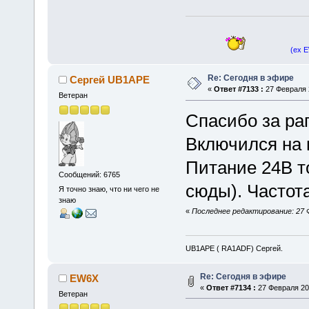
(ex 
Re: Сегодня в эфире
Сергей UB1APE
«
Ответ #7133 :
27 Февраля 2
Ветеран
Спасибо за ра
Включился на 
Питание 24В то
Сообщений: 6765
сюды). Частота
Я точно знаю, что ни чего не
знаю
«
Последнее редактирование: 27 
UB1APE ( RA1ADF) Сергей.
Re: Сегодня в эфире
EW6X
«
Ответ #7134 :
27 Февраля 201
Ветеран