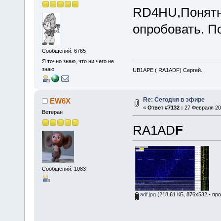
RD4HU,Понятн
опробовать. П
Сообщений: 6765
Я точно знаю, что ни чего не
знаю
UB1APE ( RA1ADF) Сергей.
Re: Сегодня в эфире
EW6X
«
Ответ #7132 :
27 Февраля 201
Ветеран
RA1AD
F
Сообщений: 1083
adf.jpg
(218.61 КБ, 876x532 - пр