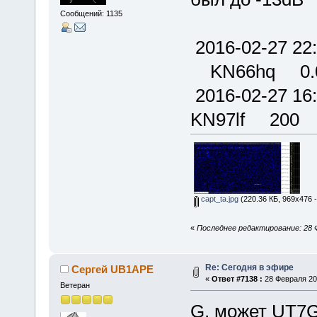
Сообщений: 1135
2016-02-27 
KN66hq 0.
2016-02-27
KN97lf 200
capt_ta.jpg
(220.36 КБ, 969x476 
«
Последнее редактирование: 28 Ф
Re: Сегодня в эфире
Сергей UB1APE
«
Ответ #7138 :
28 Февраля 201
Ветеран
G, может UT7G