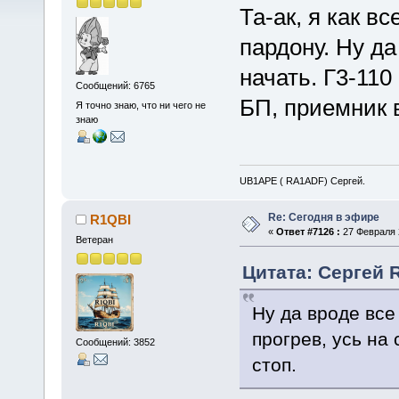
Та-ак, я как в
пардону. Ну д
начать. Г3-110 
Сообщений: 6765
БП, приемник в
Я точно знаю, что ни чего не
знаю
UB1APE ( RA1ADF) Сергей.
Re: Сегодня в эфире
R1QBI
«
Ответ #7126 :
27 Февраля 2
Ветеран
Цитата: Сергей 
Ну да вроде все
прогрев, усь на 
Сообщений: 3852
стоп.