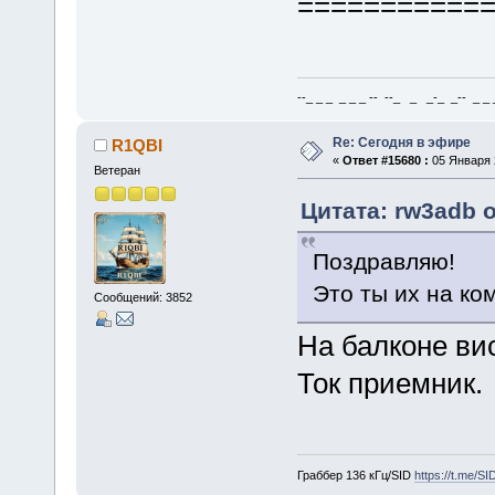
===========
--_ _ _ _ _ _ -- --_ _ _-_ _-- _ _ _
Re: Сегодня в эфире
R1QBI
«
Ответ #15680 :
05 Января 2
Ветеран
Цитата: rw3adb о
Поздравляю!
Это ты их на ко
Сообщений: 3852
На балконе вис
Ток приемник.
Граббер 136 кГц/SID
https://t.me/S