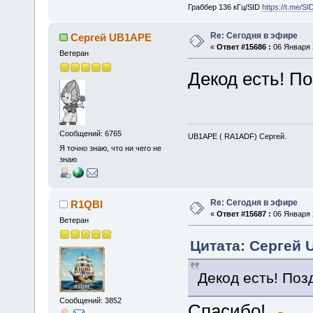
Граббер 136 кГц/SID
https://t.me/S
Re: Сегодня в эфире
Сергей UB1APE
«
Ответ #15686 :
06 Января 2
Ветеран
Декод есть! П
Сообщений: 6765
UB1APE ( RA1ADF) Сергей.
Я точно знаю, что ни чего не
знаю
Re: Сегодня в эфире
R1QBI
«
Ответ #15687 :
06 Января 2
Ветеран
Цитата: Сергей 
Декод есть! Поз
Сообщений: 3852
Спасибо!