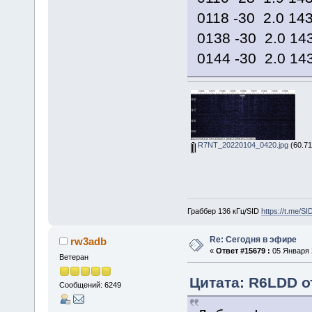
0118 -30 2.0 14
0138 -30 2.0 14
0144 -30 2.0 14
R7NT_20220104_0420.jpg
(60.71
Граббер 136 кГц/SID
https://t.me/S
Re: Сегодня в эфире
rw3adb
«
Ответ #15679 :
05 Января 2
Ветеран
Цитата: R6LDD от
Сообщений: 6249