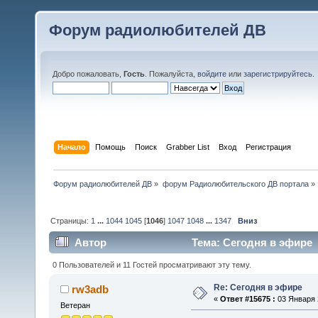
Форум радиолюбителей ДВ
Добро пожаловать,
Гость
. Пожалуйста,
войдите
или
зарегистрируйтесь
.
Начало
Помощь
Поиск
Grabber List
Вход
Регистрация
Форум радиолюбителей ДВ
»
форум Радиолюбительского ДВ портала
»
Страницы:
1
...
1044
1045
[
1046
]
1047
1048
...
1347
Вниз
Автор
Тема: Сегодня в эфире 
0 Пользователей и 11 Гостей просматривают эту тему.
Re: Сегодня в эфире
rw3adb
«
Ответ #15675 :
03 Января 2
Ветеран