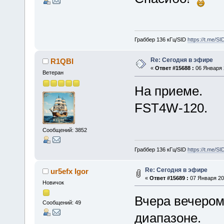
Граббер 136 кГц/SID
https://t.me/S
Re: Сегодня в эфире
R1QBI
«
Ответ #15688 :
06 Января 2
Ветеран
На приеме.
FST4W-120.
Сообщений: 3852
Граббер 136 кГц/SID
https://t.me/S
Re: Сегодня в эфире
ur5efx Igor
«
Ответ #15689 :
07 Января 202
Новичок
Вчера вечером
Сообщений: 49
диапазоне.