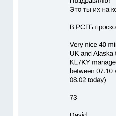
Поздравляю!
Это ты их на 
В РСГБ проско
Very nice 40 mi
UK and Alaska t
KL7KY managed 
between 07.10 a
08.02 today)
73
David