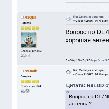
--_ _ _ _ _ _ -- --_ _ _-_ _-- _ _ _
Re: Сегодня в эфире
R1QBI
«
Ответ #15676 :
04 Января 2
Ветеран
Вопрос по DL7
хорошая анте
Сообщений: 3852
Граббер 136 кГц/SID
https://t.me/S
Re: Сегодня в эфире
rw3adb
«
Ответ #15677 :
04 Января 2
Ветеран
Цитата: R6LDD от
Сообщений: 6249
Вопрос по DL7N
антенна?