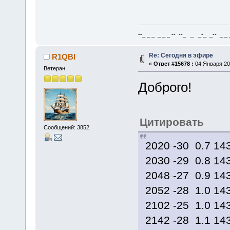
--_ _ _ _ _ _ -- --_ _ _-_ _-- _ _ _
Re: Сегодня в эфире
R1QBI
«
Ответ #15678 :
04 Января 202
Ветеран
Доброго!
Цитировать
Сообщений: 3852
2020 -30 0.7 14
2030 -29 0.8 14
2048 -27 0.9 14
2052 -28 1.0 14
2102 -25 1.0 14
2142 -28 1.1 14