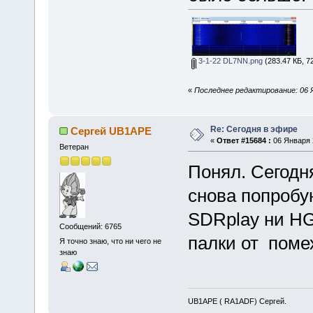
3-1-22 DL7NN.png
(283.47 КБ, 7
«
Последнее редактирование: 06 Я
Re: Сегодня в эфире
Сергей UB1APE
«
Ответ #15684 :
06 Января 2
Ветеран
Понял. Сегодн
снова попробу
SDRplay ни H
Сообщений: 6765
палки от помех
Я точно знаю, что ни чего не
знаю
UB1APE ( RA1ADF) Сергей.