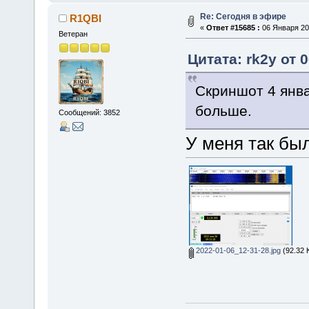
Re: Сегодня в эфире
R1QBI
«
Ответ #15685 :
06 Января 202
Ветеран
Цитата: rk2y от 
Скриншот 4 янва
больше.
Сообщений: 3852
У меня так был
2022-01-06_12-31-28.jpg
(92.32 