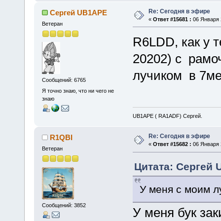
Re: Сегодня в эфире
Сергей UB1APE
«
Ответ #15681 :
06 Января 2
Ветеран
R6LDD, как у 
20202) с рамо
лучиком в 7мет
Сообщений: 6765
Я точно знаю, что ни чего не
знаю
UB1APE ( RA1ADF) Сергей.
Re: Сегодня в эфире
R1QBI
«
Ответ #15682 :
06 Января 2
Ветеран
Цитата: Сергей 
У меня с моим л
Сообщений: 3852
У меня бук зак