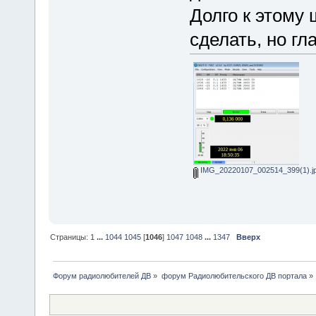
Долго к этому
сделать, но гл
IMG_20220107_002514_399(1).j
Страницы:
1
...
1044
1045
[
1046
]
1047
1048
...
1347
Вверх
Форум радиолюбителей ДВ
»
форум Радиолюбительского ДВ портала
»