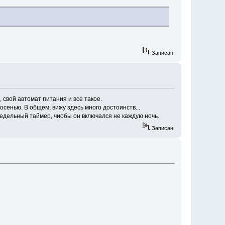
Записан
 свой автомат питания и все такое.
сенью. В общем, вижу здесь много достоинств...
недельный таймер, чиобы он включался не каждую ночь.
Записан