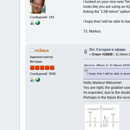
I looked on your nice new "bi
looks like you are using an IQ
ticking the "LSB mirror" option
Сообщений: 184
I hope that I will be able to l
73, Markus
Re: Сегодня в эфире
rn3aus
«
Ответ #18928 :
11 Июня 2
Администратор
Ветеран
Цитата: df6nm от 11 Июня 2025,
I hope that I will be able to lea
Сообщений: 3936
Hello Markus! Welcome!
You are right, the grabber us
As expected, due to the doubl
Perhaps in the future the rec