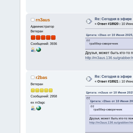
Re: Сегодня в эфире
rn3aus
«
Ответ #18920 :
10 Июня
Администратор
Ветеран
Цитата: r2bas от 10 Июня 2025,
граббер-скворечник
Сообщений: 3936
Друзья, может быть кто-то 
http://rn3aus.136.su/grabber.
Re: Сегодня в эфире
r2bas
«
Ответ #18921 :
10 Июня
Ветеран
Цитата: rn3aus от 10 Июня 2025
Сообщений: 2958
Цитата: r2bas от 10 Июня 20
ex rn3agc
граббер-скворечник
Друзья, может быть кто-то п
http://rn3aus.136.su/grabber.ht