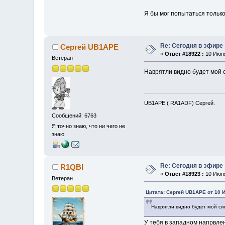
Я бы мог попытаться только
Re: Сегодня в эфире
Сергей UB1APE
«
Ответ #18922 :
10 Июня
Ветеран
Наврятли видно будет мой 
UB1APE ( RA1ADF) Сергей.
Сообщений: 6763
Я точно знаю, что ни чего не
знаю
Re: Сегодня в эфире
R1QBI
«
Ответ #18923 :
10 Июня
Ветеран
Цитата: Сергей UB1APE от 10 И
Наврятли видно будет мой си
У тебя в западном напрвлени