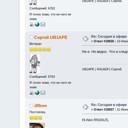
UB1APE ( RA1ADF) Сергей.
Сообщений: 6763
Я точно знаю, что ни чего не
знаю
Re: Сегодня в эфире
Сергей UB1APE
«
Ответ #18926 :
10 Июня
Ветеран
Не-е. Не видно. Что и след
UB1APE ( RA1ADF) Сергей.
Сообщений: 6763
Я точно знаю, что ни чего не
знаю
Re: Сегодня в эфире
df6nm
«
Ответ #18927 :
11 Июня
Постоялец
Hi Alex RN3AUS,