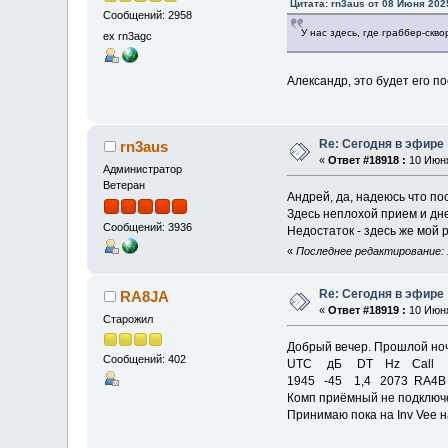
Цитата: rn3aus от 08 Июня 2025
Сообщений: 2958
У нас здесь, где граббер-скво
ex rn3agc
Александр, это будет его п
Re: Сегодня в эфире
rn3aus
«
Ответ #18918 :
10 Июня
Администратор
Ветеран
Андрей, да, надеюсь что по
Здесь неплохой прием и дне
Сообщений: 3936
Недостаток - здесь же мой 
«
Последнее редактирование: 1
Re: Сегодня в эфире
RA8JA
«
Ответ #18919 :
10 Июня
Старожил
Добрый вечер. Прошлой ноч
Сообщений: 402
UTC дБ DT Hz Ca
1945 -45 1,4 2073 RA4B 
Комп приёмный не подключен
Принимаю пока на Inv Vee н