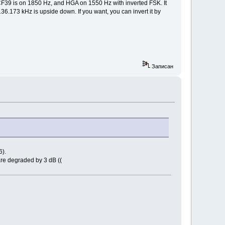
 DCF39 is on 1850 Hz, and HGA on 1550 Hz with inverted FSK. It
36.173 kHz is upside down. If you want, you can invert it by
Записан
6).
are degraded by 3 dB ((