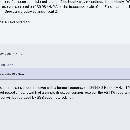
rdhouse" grabber, and listened to one of the hourly wav recordings. Interestingly,
-receiver, centered on 136.98 kHz? Also the frequency scale of the Eu-slot around 1
 in Spectrum display settings - part 2.
eave a trace one day.
025, 09:33:13 »
 00:57:14
ve a trace one day.
es a direct conversion receiver with a tuning frequency of 136968.3 Hz (20 MHz / 14
ed reception bandwidth of a simple direct conversion receiver, the FST4W reports 
eiver will be replaced by SSB superheterodyne.