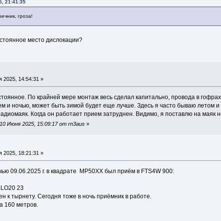
, 21:41:35
речник, гроза!
остоянное место дислокации?
 2025, 14:54:31 »
стоянное. По крайней мере монтаж весь сделал капитально, провода в гофрах,
м и ночью, может быть зимой будет еще лучше. Здесь я часто бываю летом и о
радиомаяк. Когда он работает прием затруднен. Видимо, я поставлю на маяк 
0 Июня 2025, 15:09:17 от rn3aus
»
 2025, 18:21:31 »
ью 09.06.2025 г. в квадрате MP50XX был приём в FTS4W 900:
ll
LO20 23
 к тырнету. Сегодня тоже в ночь приёмник в работе.
а 160 метров.