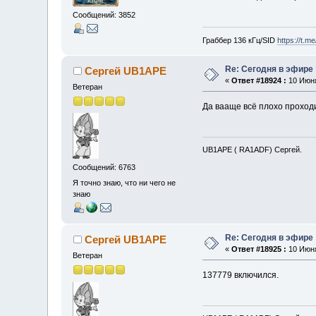
Сообщений: 3852
Граббер 136 кГц/SID
https://t.m
Re: Сегодня в эфире
Сергей UB1APE
«
Ответ #18924 :
10 Июня
Ветеран
Да вааще всё плохо проход
UB1APE ( RA1ADF) Сергей.
Сообщений: 6763
Я точно знаю, что ни чего не
знаю
Re: Сегодня в эфире
Сергей UB1APE
«
Ответ #18925 :
10 Июня
Ветеран
137779 включился.