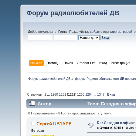
Форум радиолюбителей ДВ
Добро пожаловать,
Гость
. Пожалуйста,
войдите
или
зарегистрируйте
Начало
Помощь
Поиск
Grabber List
Вход
Регистрация
Форум радиолюбителей ДВ
»
форум Радиолюбительского ДВ портал
Страницы:
1
...
1260
1261
[
1262
]
1263
1264
...
1347
Вниз
Автор
Тема: Сегодня в эфир
0 Пользователей и 8 Гостей просматривают эту тему.
Re: Сегодня в эфире
Сергей UB1APE
«
Ответ #18915 :
10 Июня
Ветеран