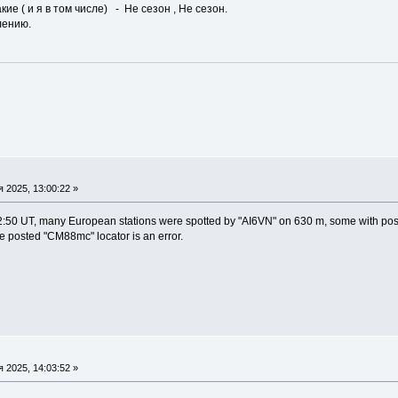
кие ( и я в том числе) - Не сезон , Не сезон.
лению.
 2025, 13:00:22 »
:50 UT, many European stations were spotted by "AI6VN" on 630 m, some with posit
 posted "CM88mc" locator is an error.
 2025, 14:03:52 »