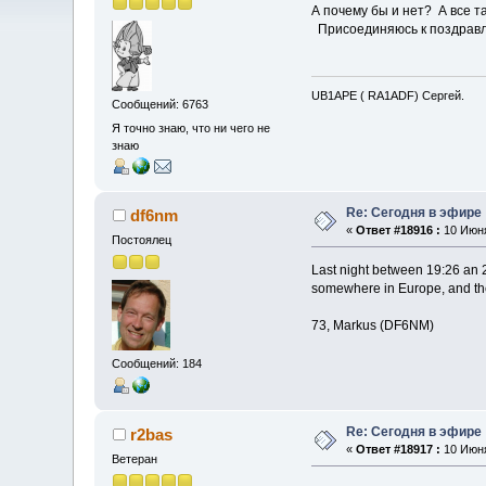
А почему бы и нет? А все та
Присоединяюсь к поздрав
UB1APE ( RA1ADF) Сергей.
Сообщений: 6763
Я точно знаю, что ни чего не
знаю
Re: Сегодня в эфире
df6nm
«
Ответ #18916 :
10 Июня
Постоялец
Last night between 19:26 an 2
somewhere in Europe, and the
73, Markus (DF6NM)
Сообщений: 184
Re: Сегодня в эфире
r2bas
«
Ответ #18917 :
10 Июня
Ветеран