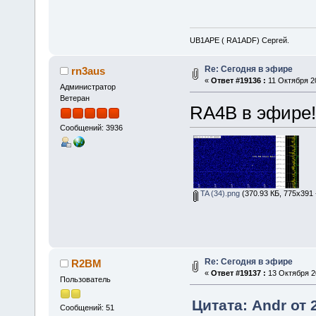
UB1APE ( RA1ADF) Сергей.
Re: Сегодня в эфире
rn3aus
«
Ответ #19136 :
11 Октября 20
Администратор
Ветеран
RA4B в эфире!
Сообщений: 3936
TA (34).png
(370.93 КБ, 775x391 
Re: Сегодня в эфире
R2BM
«
Ответ #19137 :
13 Октября 20
Пользователь
Цитата: Andr от 
Сообщений: 51