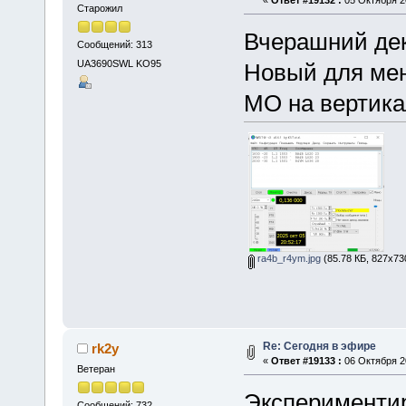
Старожил
Вчерашний дек
Сообщений: 313
UA3690SWL KO95
Новый для мен
МО на вертика
ra4b_r4ym.jpg
(85.78 КБ, 827x73
Re: Сегодня в эфире
rk2y
«
Ответ #19133 :
06 Октября 20
Ветеран
Экспериментир
Сообщений: 732