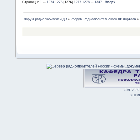
Страницы:
1
...
1274
1275
[
1276
]
1277
1278
...
1347
Вверх
Форум радиолюбителей ДВ
»
форум Радиолюбительского ДВ портала
»
SMF 2.0.9
XHTM