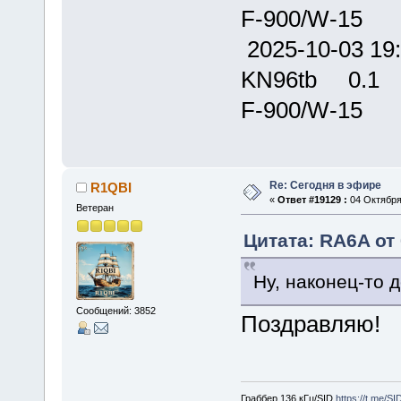
F-900/W-15
2025-10-03
KN96tb 0.
F-900/W-15
Re: Сегодня в эфире
R1QBI
«
Ответ #19129 :
04 Октября 
Ветеран
Цитата: RA6A от 
Ну, наконец-то д
Сообщений: 3852
Поздравляю!
Граббер 136 кГц/SID
https://t.me/S