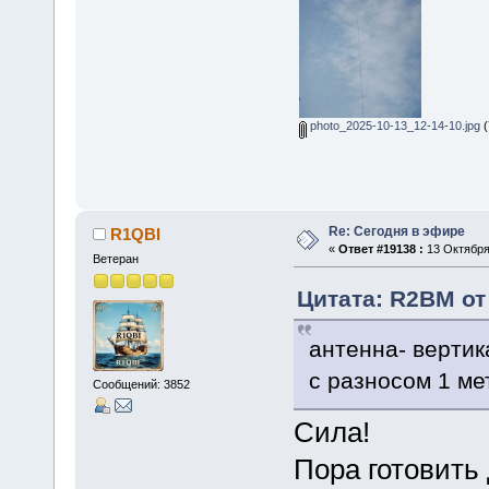
photo_2025-10-13_12-14-10.jpg
(
Re: Сегодня в эфире
R1QBI
«
Ответ #19138 :
13 Октября 
Ветеран
Цитата: R2BM от 
антенна- вертик
с разносом 1 ме
Сообщений: 3852
Сила!
Пора готовить