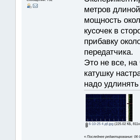
метров длиной
мощность окол
кусочек в стор
прибавку около
передатчика.
Это не все, на
катушку настр
надо удлинять 
6-10-25 4 дб.jpg
(225.02 КБ, 811x
«
Последнее редактирование: 06 О