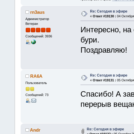
Re: Сегодня в эфире
rn3aus
«
Ответ #19130 :
04 Октября 
Администратор
Ветеран
Интересно, на
Сообщений: 3936
бури.
Поздравляю!
Re: Сегодня в эфире
RA6A
«
Ответ #19131 :
05 Октября 
Пользователь
Спасибо! А зав
Сообщений: 73
перерыв вещан
Re: Сегодня в эфире
Andr
«
Ответ #19132 :
05 Октября 20