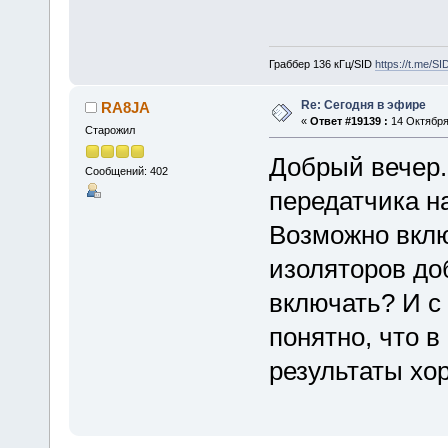
Граббер 136 кГц/SID
https://t.me/S
Re: Сегодня в эфире
RA8JA
«
Ответ #19139 :
14 Октября 
Старожил
Добрый вечер
Сообщений: 402
передатчика на
Возможно вклю
изоляторов доб
включать? И с
понятно, что в
результаты хо