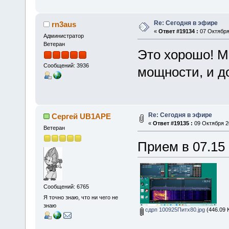
Re: Сегодня в эфире
rn3aus
«
Ответ #19134 :
07 Октября 
Администратор
Ветеран
Это хорошо! М
Сообщений: 3936
мощности, и д
Re: Сегодня в эфире
Сергей UB1APE
«
Ответ #19135 :
09 Октября 20
Ветеран
Прием в 07.15
Сообщений: 6765
Я точно знаю, что ни чего не
знаю
сдрп 100925Питх80.jpg
(446.09 