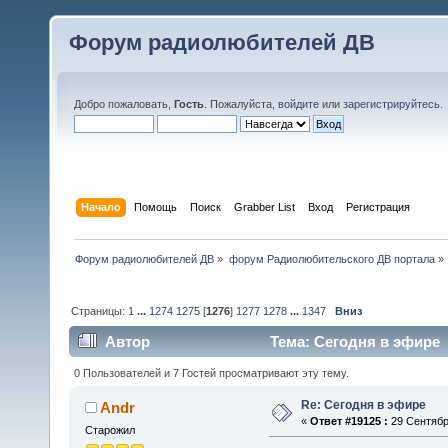
Форум радиолюбителей ДВ
Добро пожаловать,
Гость
. Пожалуйста,
войдите
или
зарегистрируйтесь
.
Начало
Помощь
Поиск
Grabber List
Вход
Регистрация
Форум радиолюбителей ДВ
»
форум Радиолюбительского ДВ портала
»
Страницы:
1
...
1274
1275
[
1276
]
1277
1278
...
1347
Вниз
Автор
Тема: Сегодня в эфире 
0 Пользователей и 7 Гостей просматривают эту тему.
Re: Сегодня в эфире
Andr
«
Ответ #19125 :
29 Сентября
Старожил