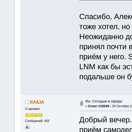
Спасибо, Алек
тоже хотел, но
Неожиданно д
принял почти 
приём у него. 
LNM как бы эст
подальше он бу
Re: Сегодня в эфире
RA8JA
«
Ответ #19249 :
29 Октября 20
Старожил
Добрый вечер.
Сообщений: 402
приём самоде