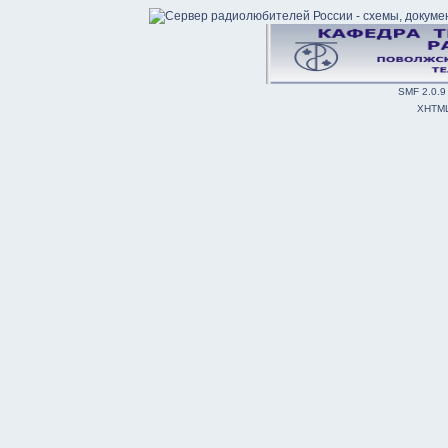
SMF 2.0.9
XHTM