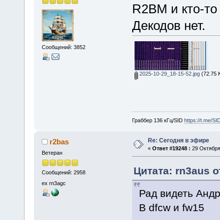
R2BM и кто-то 
Декодов нет.
Сообщений: 3852
2025-10-29_18-15-52.jpg
(72.75 
Граббер 136 кГц/SID
https://t.me/S
Re: Сегодня в эфире
r2bas
«
Ответ #19248 :
29 Октября 
Ветеран
Цитата: rn3aus о
Сообщений: 2958
ex rn3agc
Рад видеть Андр
В dfcw и fw15