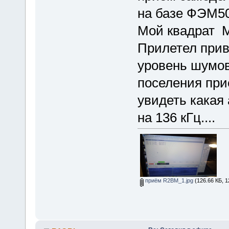
на базе ФЭМ50
Мой квадрат 
Прилетел прив
уровень шумов
поселения при
увидеть какая
на 136 кГц....
приём R2BM_1.jpg
(126.66 КБ, 1