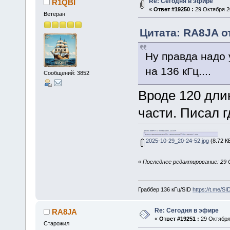
Re: Сегодня в эфире
R1QBI
«
Ответ #19250 :
29 Октября 20
Ветеран
Цитата: RA8JA от
Ну правда надо 
на 136 кГц....
Сообщений: 3852
Вроде 120 дли
части. Писал г
2025-10-29_20-24-52.jpg
(8.72 К
«
Последнее редактирование: 29 
Граббер 136 кГц/SID
https://t.me/S
Re: Сегодня в эфире
RA8JA
«
Ответ #19251 :
29 Октября 
Старожил