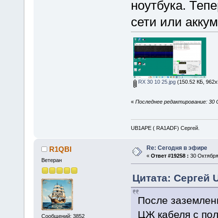
ноутбука. Тепе
сети или аккум
RX 30 10 25.jpg
(150.52 КБ, 962x
«
Последнее редактирование: 30 
UB1APE ( RA1ADF) Сергей.
Re: Сегодня в эфире
R1QBI
«
Ответ #19258 :
30 Октября 
Ветеран
Цитата: Сергей 
После заземлени
ЦЖ кабеля с пол
Сообщений: 3852