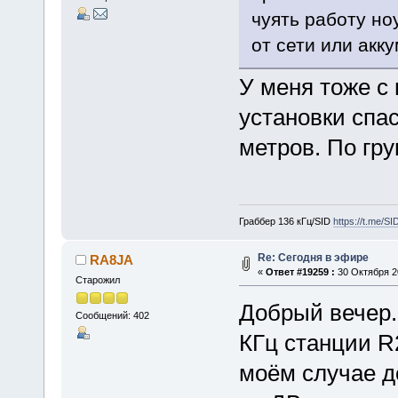
чуять работу но
от сети или акк
У меня тоже с
установки спа
метров. По гру
Граббер 136 кГц/SID
https://t.me/S
Re: Сегодня в эфире
RA8JA
«
Ответ #19259 :
30 Октября 20
Старожил
Добрый вечер
Сообщений: 402
КГц станции R2
моём случае д