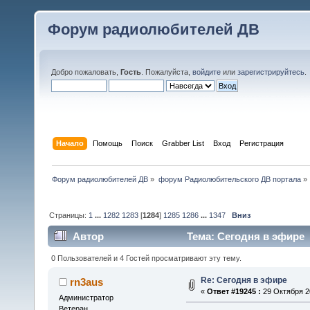
Форум радиолюбителей ДВ
Добро пожаловать,
Гость
. Пожалуйста,
войдите
или
зарегистрируйтесь
.
Начало
Помощь
Поиск
Grabber List
Вход
Регистрация
Форум радиолюбителей ДВ
»
форум Радиолюбительского ДВ портала
»
Страницы:
1
...
1282
1283
[
1284
]
1285
1286
...
1347
Вниз
Автор
Тема: Сегодня в эфире 
0 Пользователей и 4 Гостей просматривают эту тему.
Re: Сегодня в эфире
rn3aus
«
Ответ #19245 :
29 Октября 20
Администратор
Ветеран