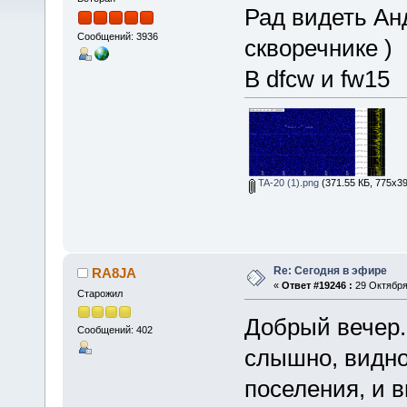
Рад видеть Ан
Сообщений: 3936
скворечнике )
В dfcw и fw15
TA-20 (1).png
(371.55 КБ, 775x39
Re: Сегодня в эфире
RA8JA
«
Ответ #19246 :
29 Октября 
Старожил
Добрый вечер. 
Сообщений: 402
слышно, видн
поселения, и в