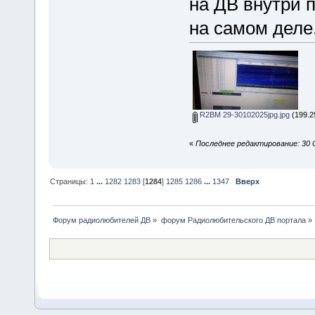
на ДВ внутри 
на самом деле.
R2BM 29-30102025jpg.jpg
(199.2
«
Последнее редактирование: 30 
Страницы:
1
...
1282
1283
[
1284
]
1285
1286
...
1347
Вверх
Форум радиолюбителей ДВ
»
форум Радиолюбительского ДВ портала
»