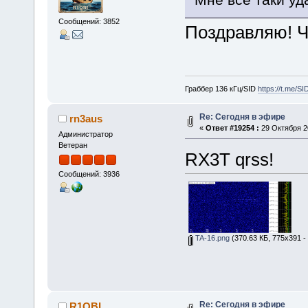
Сообщений: 3852
Поздравляю! Ч
Граббер 136 кГц/SID
https://t.me/S
Re: Сегодня в эфире
rn3aus
«
Ответ #19254 :
29 Октября 20
Администратор
Ветеран
RX3T qrss!
Сообщений: 3936
TA-16.png
(370.63 КБ, 775x391 -
Re: Сегодня в эфире
R1QBI