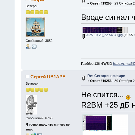
«
Ответ #19255 :
29 Октября 20
Ветеран
Вроде сигнал ч
2025-10-29_22-54-30.jpg
(19.55 
Сообщений: 3852
Граббер 136 кГц/SID
https://t.me/S
Re: Сегодня в эфире
Сергей UB1APE
«
Ответ #19256 :
30 Октября 20
Ветеран
Не спится...
R2BM +25 дБ 
Сообщений: 6765
Я точно знаю, что ни чего не
знаю