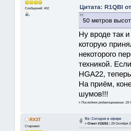
Цитата: R1QBI от
Сообщений: 402
50 метров высот
Ну вроде так и
которую приня
некоторого пе
техникой. Есл
HGA22, теперь
На приём, кон
шумов!!!
«
Последнее редактирование: 29 
Re: Сегодня в эфире
RX3T
«
Ответ #19252 :
29 Октября 20
Старожил