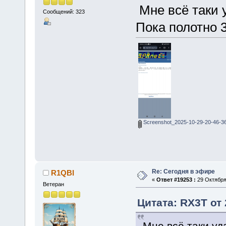
Мне всë таки 
Сообщений: 323
Пока полотно 3
Screenshot_2025-10-29-20-46-36
Re: Сегодня в эфире
R1QBI
«
Ответ #19253 :
29 Октября 
Ветеран
Цитата: RX3T от 
Мне всë таки уд