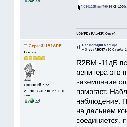
RX 301025.jpg
(490.86 КБ, 1920x
UB1APE ( RA1ADF) Сергей.
Re: Сегодня в эфире
Сергей UB1APE
«
Ответ #19257 :
30 Октября 20
Ветеран
R2BM -11дБ по
репитера это 
заземление опл
Сообщений: 6765
помогает. Наб
Я точно знаю, что ни чего не
знаю
наблюдение. П
на дальнем ко
соединяется, 