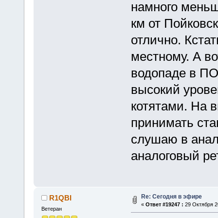
намного меньш
км от Пойковс
отлично. Кстат
местному. А в
водопаде в ПО
высокий урове
котятами. На 
принимать стан
слушаю в анал
аналоговый 
Re: Сегодня в эфире
R1QBI
«
Ответ #19247 :
29 Октября 20
Ветеран