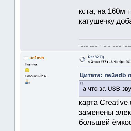
кста, на 160м 
катушечку доба
--_ _ _ _ _ _ -- --_ _ _-_ _-- _ _ _
Re: 82 Гц
ua1ava
«
Ответ #37 :
16 Ноября 2015
Новичок
Цитата: rw3adb о
Сообщений: 46
а что за USB зв
карта Creative 
заменены элек
большей ёмкос