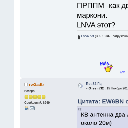
ПРППМ -как дв
маркони.
LNVA этот?
LNVA.pdf
(395.13 КБ - загружено
(ex 
Re: 82 Гц
rw3adb
«
Ответ #32 :
15 Ноября 2015
Ветеран
Цитата: EW6BN о
Сообщений: 6249
КВ антенна два 
около 20м)