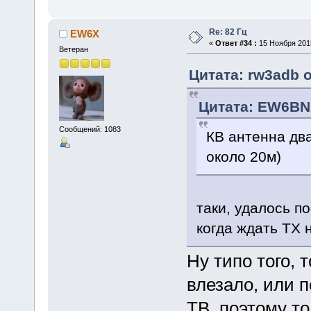
Re: 82 Гц
EW6X
«
Ответ #34 :
15 Ноября 2015
Ветеран
Цитата: rw3adb о
Цитата: EW6BN 
Сообщений: 1083
КВ антенна два
около 20м)
таки, удалось п
когда ждать ТХ н
Ну типо того, 
влезало, или 
ТВ, поэтому то