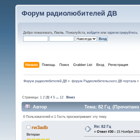
Форум радиолюбителей ДВ
Добро пожаловать,
Гость
. Пожалуйста,
войдите
или
зарегистрируйтесь
.
Начало
Помощь
Поиск
Grabber List
Вход
Регистрация
Форум радиолюбителей ДВ
»
форум Радиолюбительского ДВ портала
»
Страницы:
1
2
[
3
]
4
5
...
12
Вниз
Автор
Тема: 82 Гц (Прочитано 
0 Пользователей и 1 Гость просматривают эту тему.
Re: 82 Гц
rw3adb
«
Ответ #30 :
15 Ноября 2015
Ветеран