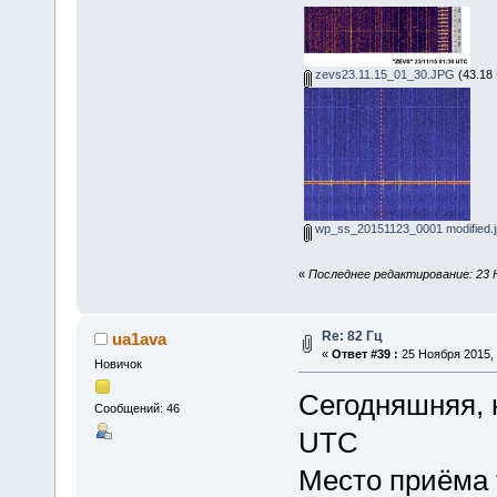
zevs23.11.15_01_30.JPG
(43.18 
wp_ss_20151123_0001 modified.j
«
Последнее редактирование: 23 Н
Re: 82 Гц
ua1ava
«
Ответ #39 :
25 Ноября 2015, 
Новичок
Сегодняшняя, н
Сообщений: 46
UTC
Место приёма т