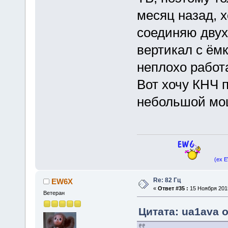
месяц назад, х
соединяю двух
вертикал с ёмк
неплохо работа
Вот хочу КНЧ 
небольшой мощ
(ex 
Re: 82 Гц
EW6X
«
Ответ #35 :
15 Ноября 2015
Ветеран
Цитата: ua1ava о