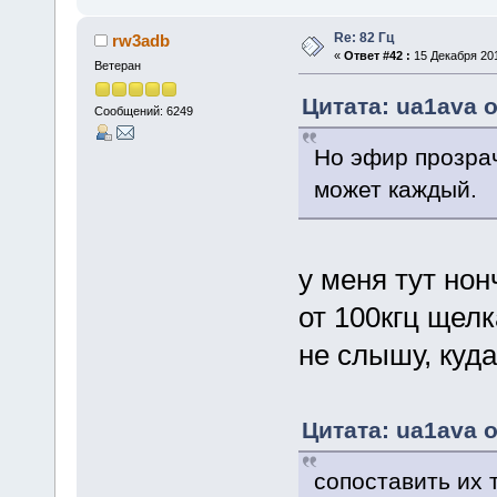
Re: 82 Гц
rw3adb
«
Ответ #42 :
15 Декабря 201
Ветеран
Цитата: ua1ava о
Сообщений: 6249
Но эфир прозрач
может каждый.
у меня тут нон
от 100кгц щелк
не слышу, куда
Цитата: ua1ava о
сопоставить их 