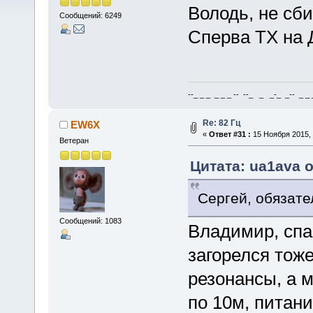
Володь, не сби
Сообщений: 6249
Сперва ТХ на Д
--_ _ _ _ _ _ -- --_ _ _-_ _-- _ _ _
Re: 82 Гц
EW6X
«
Ответ #31 :
15 Ноября 2015, 
Ветеран
Цитата: ua1ava о
Сергей, обязате
Сообщений: 1083
Владимир, спа
загорелся тож
резонансы, а м
по 10м, питани