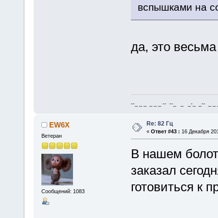
вспышками на со
да, это весьма
--_ _ _ _ _ _ -- --_ _ _-_ _-- _ _ _
Re: 82 Гц
EW6X
«
Ответ #43 :
16 Декабря 201
Ветеран
В нашем болот
заказал сегодн
готовиться к 
Сообщений: 1083