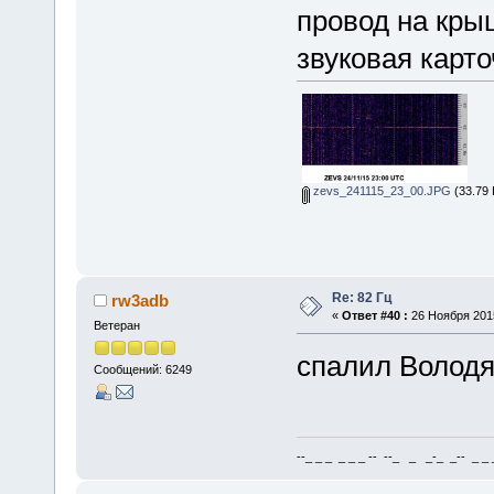
провод на кры
звуковая карт
zevs_241115_23_00.JPG
(33.79 
Re: 82 Гц
rw3adb
«
Ответ #40 :
26 Ноября 2015
Ветеран
спалил Володя
Сообщений: 6249
--_ _ _ _ _ _ -- --_ _ _-_ _-- _ _ _