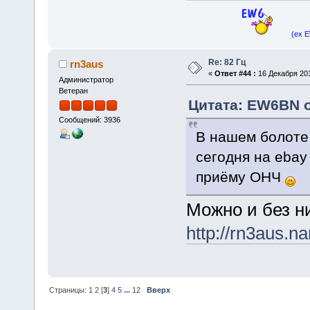
(ex 
Re: 82 Гц
rn3aus
«
Ответ #44 :
16 Декабря 201
Администратор
Ветеран
Цитата: EW6BN о
Сообщений: 3936
В нашем болоте
сегодня на ebay
приёму ОНЧ
Можно и без н
http://rn3aus.nar
Страницы:
1
2
[
3
]
4
5
...
12
Вверх