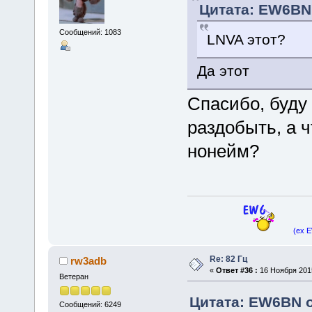
Цитата: EW6BN 
Сообщений: 1083
LNVA этот?
Да этот
Спасибо, буду
раздобыть, а ч
нонейм?
(ex 
Re: 82 Гц
rw3adb
«
Ответ #36 :
16 Ноября 2015
Ветеран
Цитата: EW6BN о
Сообщений: 6249