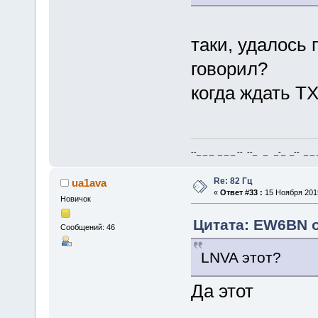
таки, удалось 
говорил?
когда ждать ТХ
--_ _ _ _ _ _ -- --_ _ _-_ _-- _ _ _
Re: 82 Гц
ua1ava
«
Ответ #33 :
15 Ноября 2015
Новичок
Цитата: EW6BN о
Сообщений: 46
LNVA этот?
Да этот