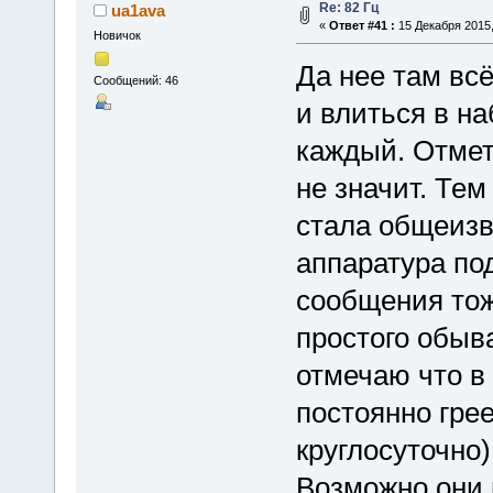
Re: 82 Гц
ua1ava
«
Ответ #41 :
15 Декабря 2015,
Новичок
Да нее там вс
Сообщений: 46
и влиться в н
каждый. Отмет
не значит. Тем
стала общеизв
аппаратура по
сообщения тож
простого обыв
отмечаю что в 
постоянно гре
круглосуточно)
Возможно они 